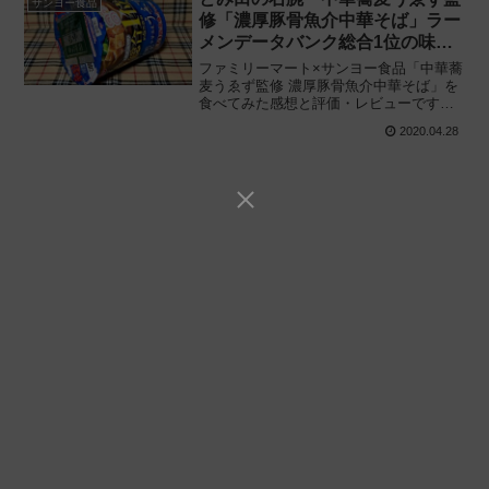
サンヨー食品
修「濃厚豚骨魚介中華そば」ラー
メンデータバンク総合1位の味を
ファミマ限定で再現!!
ファミリーマート×サンヨー食品「中華蕎
麦うゑず監修 濃厚豚骨魚介中華そば」を
食べてみた感想と評価・レビューです。
ラーメンデータベース “約5万店中” 総合1
2020.04.28
位に輝いた山梨甲府の行列店・中華蕎麦
うゑずの味をカップラーメンで再現!!