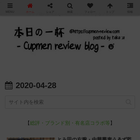
"
MENU
ホーム
シェア
検索
フォロー
トップ
情報
カップ麺の新商品をレビュー / アレンジするブログ
2020-04-28
【
総評・ブランド別・有名店コラボ等
】
とみ田の右腕・中華蕎麦うゑず監