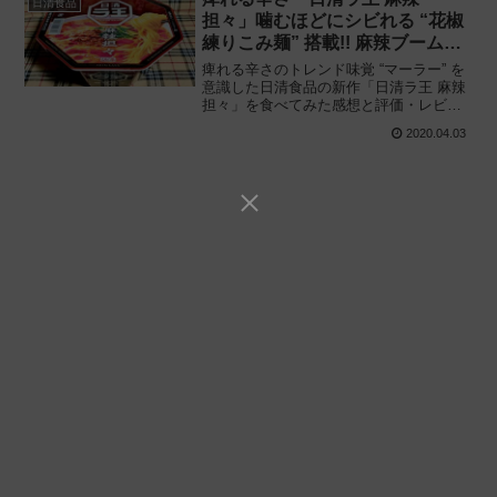
日清食品
担々」噛むほどにシビれる “花椒
練りこみ麺” 搭載!! 麻辣ブーム減
速すれど失速せず
痺れる辛さのトレンド味覚 “マーラー” を
意識した日清食品の新作「日清ラ王 麻辣
担々」を食べてみた感想と評価・レビュ
ーです。辛い? 辛くない? 噛むほどにビリ
2020.04.03
ビリとしたシビれる “花椒練りこみ麺” を
採用した濃厚カップ担担麺登場!!