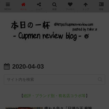
"
MENU
ホーム
シェア
検索
フォロー
トップ
情報
カップ麺の新商品をレビュー / アレンジするブログ
2020-04-03
【
総評・ブランド別・有名店コラボ等
】
痺れる辛さ「日清ラ王 麻辣