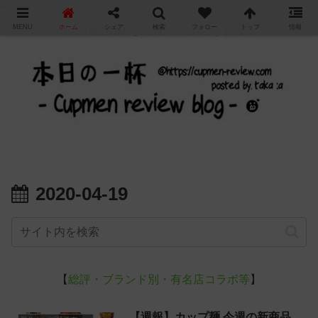
"
MENU
ホーム
シェア
検索
フォロー
トップ
情報
カップ麺の新商品をレビュー / アレンジするブログ
2020-04-19
【
総評・ブランド別・有名店コラボ等
】
【週報】カップ麺 今週の新商品