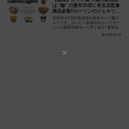
新作カップ麺発売予定
は “輪” の激辛25倍に有名店監修
商品多数!!ローソンのジェネリッ
ク二郎も五代目に進化
2020年4月20日新発売の新作カップ麺リ
ストです。コンビニ新商品やカップラー
メンの最新情報をいち早く紹介! 各製品の
特徴解説と独自入手したメーカー未公開
2020.04.19
の新作情報もありますので、カップ麺の
新商品が気になる方はご活用ください。