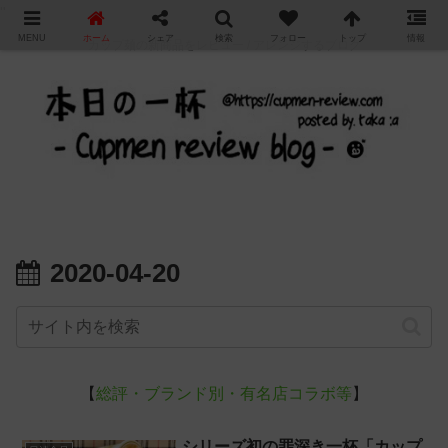
"
MENU
ホーム
シェア
検索
フォロー
トップ
情報
カップ麺の新商品をレビュー / アレンジするブログ
2020-04-20
【
総評・ブランド別・有名店コラボ等
】
シリーズ初の罪深き一杯「カップ