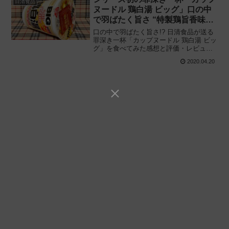
日清食品
ヌードル 鶏白湯 ビッグ」口の中
で羽ばたく旨さ “特製鶏旨香味
油” で鶏の旨味こってり!!
口の中で羽ばたく旨さ!? 日清食品が送る
罪深き一杯「カップヌードル 鶏白湯 ビッ
グ」を食べてみた感想と評価・レビュー
です。別添の “特製鶏旨香味油” でワンラ
2020.04.20
ンク上の鶏白湯に進化するシリーズ初の
カップヌードルとりぱいたん新発売!!