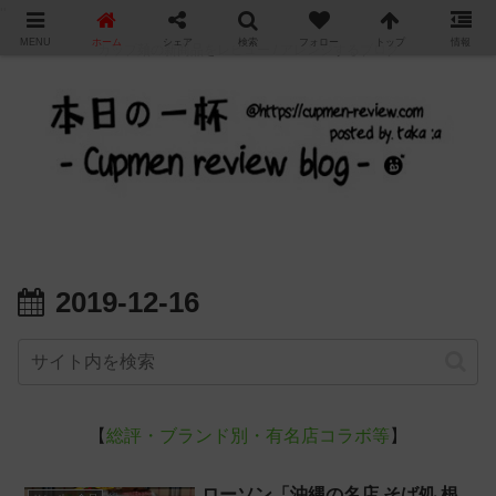
"
MENU
ホーム
シェア
検索
フォロー
トップ
情報
カップ麺の新商品をレビュー / アレンジするブログ
2019-12-16
【
総評・ブランド別・有名店コラボ等
】
ローソン「沖縄の名店 そば処 根