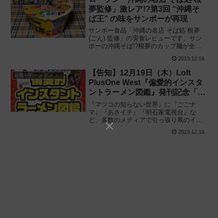
サンポー食品
夢監修」激レア!?第3回 “沖縄そ
ば王” の味をサンポーが再現
サンポー食品「沖縄の名店 そば処 根夢
(ごん) 監修」の実食レビューです。サン
ポーの沖縄そば!?根夢のカップ麺が全国
のローソンに! 第3回 “沖縄そば王” の味を
2019.12.16
ローソン沖縄設立10周年記念商品として
再現、実際に食べてみた感想と評価で
【告知】12月19日（木）Loft
お知らせ・メディア出演情報
す。
PlusOne West『偏愛的インスタ
ントラーメン図鑑』発刊記念「イ
ンスタントラーメン祭り in 大
『マツコの知らない世界』に『ごごナ
阪」出演について
マ』『あさイチ』『明石家電視台』な
ど、多数のメディアで引っ張り凧のイン
スタントラーメンマニア・大和イチロウ
2019.12.16
及びインスタント麺愛好家・大山即席
斎、他2名（笑）による驚異のイベント開
催!どうも、taka :aで...