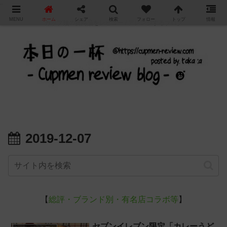
"
MENU
ホーム
シェア
検索
フォロー
トップ
情報
カップ麺の新商品をレビュー / アレンジするブログ
2019-12-07
【
総評・ブランド別・有名店コラボ等
】
セブンイレブン限定「カレーうど