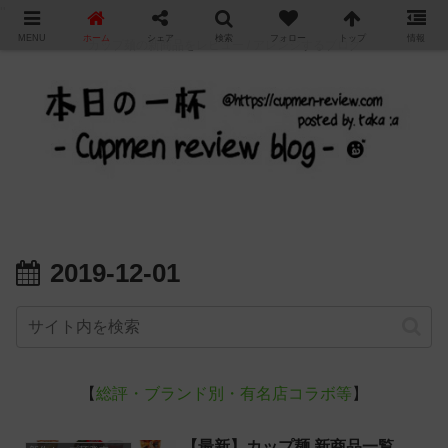
"
MENU
ホーム
シェア
検索
フォロー
トップ
情報
カップ麺の新商品をレビュー / アレンジするブログ
2019-12-01
【
総評・ブランド別・有名店コラボ等
】
【最新】カップ麺 新商品一覧