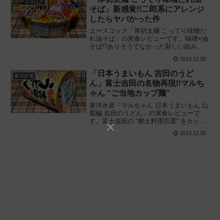
エースコック
そば」新感覚!!二郎系にアレンジ
したらヤバかった件
エースコック「厚切太麺 こってり味噌だ
れ油そば」の実食レビューです。味噌×油
そば!?ありそうでなかった新しい組み合
わせ! 二郎系の無骨な麺に濃厚な白味噌系
2019.12.05
のタレを合わせた新感覚の汁なしカップ
麺を実際に食べてみた感想と評価です。
「日本うまいもん 吉田のうど
東洋水産
ん」富士吉田の名物再現!!マルち
ゃん “ご当地カップ麺”
東洋水産「マルちゃん 日本うまいもん 山
梨編 吉田のうどん」の実食レビューで
す。富士吉田の “郷土料理百選” をカップ
麺で再現!! 醤油と味噌のつゆにコシの強
2019.12.05
い麺が特徴的なご当地うどんリニューア
ル、実際に食べてみた感想と評価です。