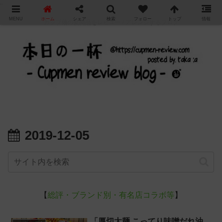
"
MENU
ホーム
シェア
検索
フォロー
トップ
情報
カップ麺の新商品をレビュー / アレンジするブログ
2019-12-05
【
総評・ブランド別・有名店コラボ等
】
「厚切太麺 こってり味噌だれ油