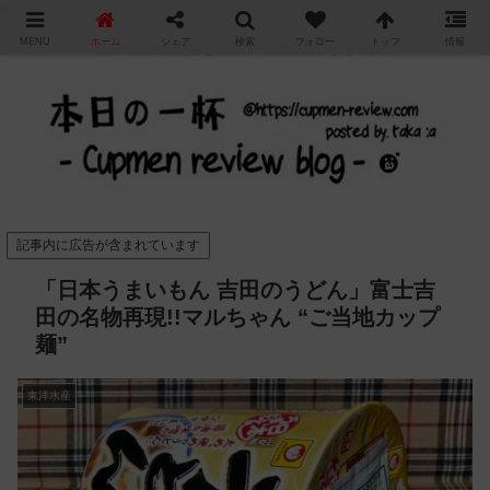
"
MENU
ホーム
シェア
検索
フォロー
トップ
情報
カップ麺の新商品をレビュー / アレンジするブログ
記事内に広告が含まれています
「日本うまいもん 吉田のうどん」富士吉
田の名物再現!!マルちゃん “ご当地カップ
麺”
東洋水産