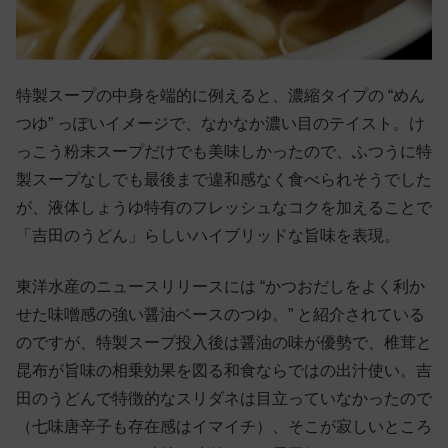
特製スープの中身を端的に例えると、濃縮タイプの “めん
つゆ” っぽいイメージで、なかなか濃い目のテイスト。け
っこう粉末スープだけでも美味しかったので、ふつうに特
製スープなしでも最後まで違和感なく食べられそうでした
が、液体しょうゆ特有のフレッシュなコクを加えることで
「吉田のうどん」らしいハイブリッドな旨味を表現。
東洋水産のニュースリリースには “かつおだしをよく利か
せた味噌感の強い醤油ベースのつゆ。” と紹介されている
のですが、特製スープ投入後は醤油の味が優勢で、椎茸と
昆布が旨味の相乗効果を図る和食ならではの出汁使い。吉
田のうどんで特徴的なスリダネは目立っていなかったので
（七味唐辛子も存在感はイマイチ）、そこが寂しいところ