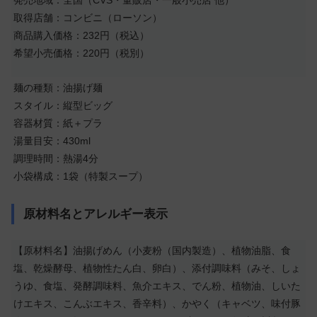
発売地域：全国（CVS・量販店・一般小売店 他）
取得店舗：コンビニ（ローソン）
商品購入価格：232円（税込）
希望小売価格：220円（税別）
麺の種類：油揚げ麺
スタイル：縦型ビッグ
容器材質：紙＋プラ
湯量目安：430ml
調理時間：熱湯4分
小袋構成：1袋（特製スープ）
原材料名とアレルギー表示
【原材料名】油揚げめん（小麦粉（国内製造）、植物油脂、食
塩、乾燥酵母、植物性たん白、卵白）、添付調味料（みそ、しょ
うゆ、食塩、発酵調味料、魚介エキス、でん粉、植物油、しいた
けエキス、こんぶエキス、香辛料）、かやく（キャベツ、味付豚