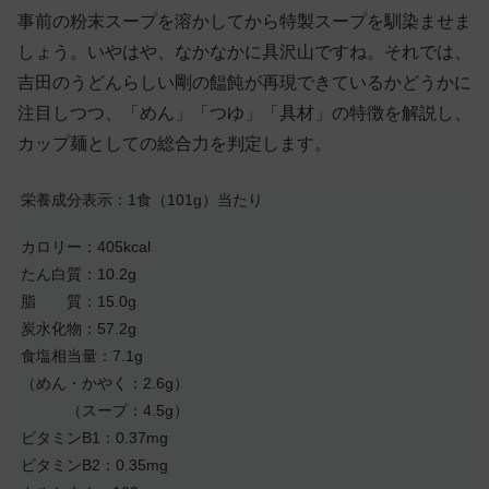
事前の粉末スープを溶かしてから特製スープを馴染ませま
しょう。いやはや、なかなかに具沢山ですね。それでは、
吉田のうどんらしい剛の饂飩が再現できているかどうかに
注目しつつ、「めん」「つゆ」「具材」の特徴を解説し、
カップ麺としての総合力を判定します。
栄養成分表示：1食（101g）当たり
カロリー：405kcal
たん白質：10.2g
脂 質：15.0g
炭水化物：57.2g
食塩相当量：7.1g
（めん・かやく：2.6g）
（スープ：4.5g）
ビタミンB1：0.37mg
ビタミンB2：0.35mg