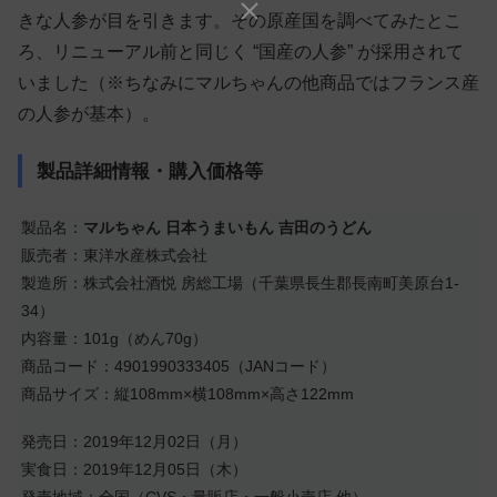
きな人参が目を引きます。その原産国を調べてみたとこ
ろ、リニューアル前と同じく “国産の人参” が採用されて
いました（※ちなみにマルちゃんの他商品ではフランス産
の人参が基本）。
製品詳細情報・購入価格等
製品名：
マルちゃん 日本うまいもん 吉田のうどん
販売者：東洋水産株式会社
製造所：株式会社酒悦 房総工場（千葉県長生郡長南町美原台1-
34）
内容量：101g（めん70g）
商品コード：4901990333405（JANコード）
商品サイズ：縦108mm×横108mm×高さ122mm
発売日：2019年12月02日（月）
実食日：2019年12月05日（木）