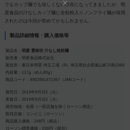
でもカップ麺でも珍しくない存在になってきましたが、明
星食品の汁なしカップ麺に全粒粉入りノンフライ麺が採用
されたのは今回が初めてかもしれません。
製品詳細情報・購入価格等
製品名：
明星 雲林坊 汁なし担担麺
販売者：明星食品株式会社
製造所：東日本明星 埼玉工場（R）埼玉県比企郡嵐山町川島2360
内容量：117g（めん80g）
商品コード：4902881471367（JANコード）
発売日：2019年9月3日（火）
実食日：2019年9月3日（火）
発売地域：全国（一部店舗を除くローソン限定）
取得店舗：コンビニ（ローソン）
商品購入価格：248円（税込）
ローソン標準価格：230円（税別）