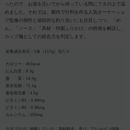
ったので、お湯を注いでから待っている間にフタの上で温
めました。それでは、都内で行列を作る人気オーナーシェ
フ監修の個性と値段的な釣り合いにも注目しつつ、「め
ん」「ソース」「具材・特製ふりかけ」の特徴を解説し、
カップ麺としての総合力を判定します。
栄養成分表示：1食（117g）当たり
カロリー：451kcal
たん白質：9.3g
脂 質：14.4g
炭水化物：71.1g
食塩相当量：4.5g
ビタミンB1：0.49mg
ビタミンB2：0.36mg
カルシウム：154mg
※当ブログに掲載している「原材料名」及び「アレルゲン情報」