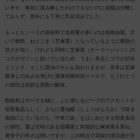
いきや、事前に揉み解したわけでもないのに油脂は分離し
ておらず、意外にも丁寧に乳化済みでした。
もっともソースの原材料で含有量が多いのは植物油脂、次
いで糖類、ねりごま（芝麻醤）となっているように糖類の
甘さが強く、けれども同時に芝麻醤（チーマージャン）の
コクがガツンと効いているため、うまい具合にゴマの甘味
とリンク。そこに醤油のキレも加わりますが、基本は芝麻
醤推しの丸みを帯びた濃厚胡麻担担ベースで、もうひとつ
の個性は絶妙な黒酢の酸味。
動物系はポークを軸に、ふと感じるビーフのアクセントが
明星食品らしく、さらに醤油醪（しょうゆもろみ）で味を
複雑にしているのも「中華三昧」をはじめとする明星食品
の個性。醤は甘味のある甜麺醤と刺激的な麻辣醤を重ね、
唐辛子の辛さは弱いですが、この時点で花椒の清涼感が主