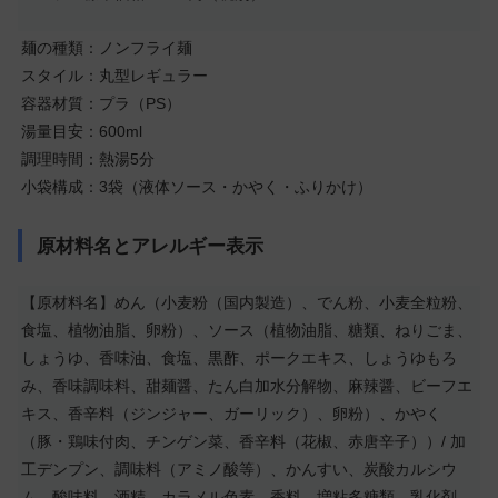
麺の種類：ノンフライ麺
スタイル：丸型レギュラー
容器材質：プラ（PS）
湯量目安：600ml
調理時間：熱湯5分
小袋構成：3袋（液体ソース・かやく・ふりかけ）
原材料名とアレルギー表示
【原材料名】めん（小麦粉（国内製造）、でん粉、小麦全粒粉、
食塩、植物油脂、卵粉）、ソース（植物油脂、糖類、ねりごま、
しょうゆ、香味油、食塩、黒酢、ポークエキス、しょうゆもろ
み、香味調味料、甜麺醤、たん白加水分解物、麻辣醤、ビーフエ
キス、香辛料（ジンジャー、ガーリック）、卵粉）、かやく
（豚・鶏味付肉、チンゲン菜、香辛料（花椒、赤唐辛子））/ 加
工デンプン、調味料（アミノ酸等）、かんすい、炭酸カルシウ
ム、酸味料、酒精、カラメル色素、香料、増粘多糖類、乳化剤、