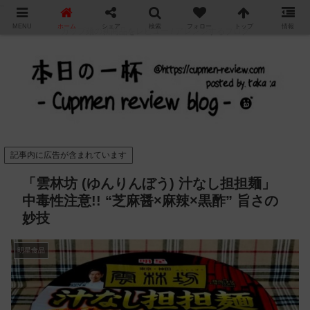
"
MENU
ホーム
シェア
検索
フォロー
トップ
情報
カップ麺の新商品をレビュー / アレンジするブログ
記事内に広告が含まれています
「雲林坊 (ゆんりんぼう) 汁なし担担麺」
中毒性注意!! “芝麻醤×麻辣×黒酢” 旨さの
妙技
明星食品