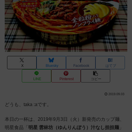
X
Bluesky
Facebook
はてブ
LINE
Pinterest
コピー
2019.09.03
どうも、taka :aです。
本日の一杯は、2019年9月3日（火）新発売のカップ麺、
明星食品「
明星 雲林坊（ゆんりんぼう）汁なし担担麺
」