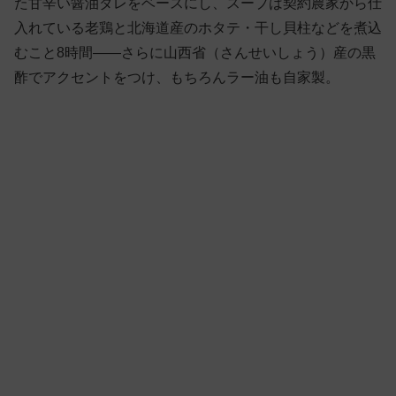
た甘辛い醤油ダレをベースにし、スープは契約農家から仕
入れている老鶏と北海道産のホタテ・干し貝柱などを煮込
むこと8時間——さらに山西省（さんせいしょう）産の黒
酢でアクセントをつけ、もちろんラー油も自家製。