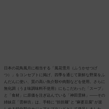
日本の花鳥風月に相当する「風花雪月（ふうかせつげ
つ）」をコンセプトに掲げ、四季を通じて新鮮な野菜をふ
んだんに使い、質の高い魚介類や肉類などを使用。さらに
無化調（うま味調味料不使用）にもこだわった「スープ」
と「食材」に原価を注ぎ込んでいる「神田雲林」——その
姉妹店「雲林坊」は、手軽に “担担麺” と “麻婆豆腐” が楽
しめる特化型のカジュアルブランドとして発足しました。