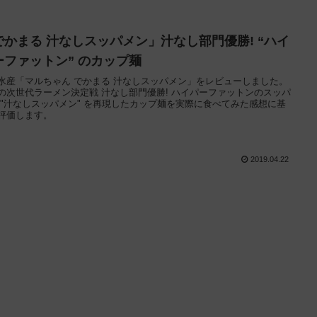
でかまる 汁なしスッパメン」汁なし部門優勝! “ハイ
ーファットン” のカップ麺
水産「マルちゃん でかまる 汁なしスッパメン」をレビューしました。
の次世代ラーメン決定戦 汁なし部門優勝! ハイパーファットンのスッパ
 "汁なしスッパメン" を再現したカップ麺を実際に食べてみた感想に基
評価します。
2019.04.22