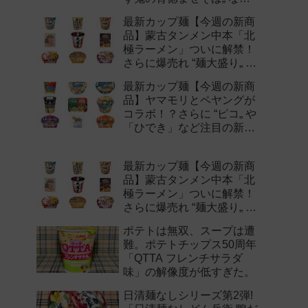
注目の新作まとめ！
最新カップ麺【今週の新商
品】蒙古タンメン中本「北
極ラーメン」ついに解禁！
さらに爆売れ “麺大盛り„ シ
リーズの新味など注目の新
最新カップ麺【今週の新商
作まとめ！
品】ヤマモリとペヤングが
コラボ！？さらに “ピコ„ や
「ひでき」など注目の新作
まとめ！
最新カップ麺【今週の新商
品】蒙古タンメン中本「北
極ラーメン」ついに解禁！
さらに爆売れ “麺大盛り„ シ
リーズの新味など注目の新
ポテトは無双、スープは遭
作まとめ！
難。ポテトチップス50周年
「QTTA フレンチサラダ
味」の解像度が低すぎた。
日清麺なしシリーズ第2弾!