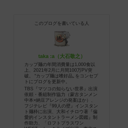
このブログを書いている人
taka :a（大石敬之）
カップ麺の年間消費量は1,000食以
上、2021年2月に月間100万PV突
破。 “カップ麺は嗜好品„ をコンセプ
トにブログを更新中。
TBS『マツコの知らない世界』出演
依頼・番組制作協力（蒙古タンメン
中本×納豆アレンジの発案ほか）、
フジテレビ『99人の壁』インスタン
ト麺枠に出演、大和イチロウ著『偏
愛的インスタントラーメン図鑑』制
作助力、「ロフトプラスワン