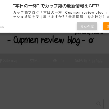
"本日の一杯" でカップ麺の最新情報をGET!
カップ麺の新商品をレビュー / アレンジするブログ
カップ麺ブログ「本日の一杯 -Cupmen review blog
ッシュ通知を受け取りますか?「最新情報」をお届けし
また今度
ush7
Site map
Mail
Info
今週の新商品