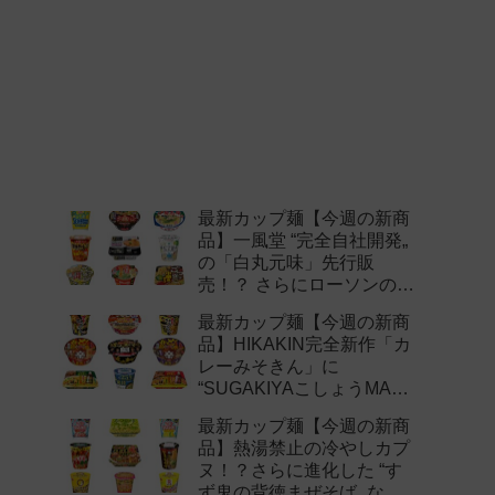
最新カップ麺【今週の新商
品】一風堂 “完全自社開発„
の「白丸元味」先行販
売！？ さらにローソンの激
辛チャレンジなどど注目の
最新カップ麺【今週の新商
新作まとめ！
品】HIKAKIN完全新作「カ
レーみそきん」に
“SUGAKIYAこしょうMAX„
など注目の新作まとめ！
最新カップ麺【今週の新商
品】熱湯禁止の冷やしカプ
ヌ！？さらに進化した “す
ず鬼の背徳まぜそば„ など