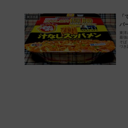
「
東洋水産
パ
東洋
最強
そば
づき