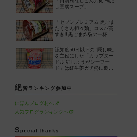
「日清麺なしどん兵衛 鴨だ
し豆腐スープ」
「セブンプレミアム 黒ごま
たくさん担々麺」コスパ高
すぎ!! 黒ごま炸裂の一杯
認知度50％以下の “隠し味„
を主役にした「カップヌー
ドル 紅しょうがシーフー
ド」は紅生姜ガチ勢に刺さ
るのか——。
絶
賛ランキング参加中
にほんブログ村へ
人気ブログランキングへ
S
pecial thanks