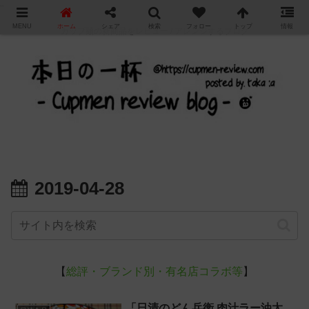
"
MENU
ホーム
シェア
検索
フォロー
トップ
情報
カップ麺の新商品をレビュー / アレンジするブログ
2019-04-28
【
総評・ブランド別・有名店コラボ等
】
「日清のどん兵衛 肉汁ラー油太