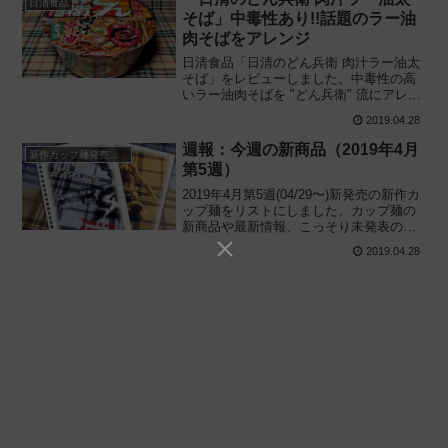
日清食品
そば」中毒性あり!!話題のラー油
肉そばをアレンジ
日清食品「日清のどん兵衛 肉汁ラー油太
そば」をレビューしました。中毒性の高
いラー油肉そばを "どん兵衛" 流にアレン
ジ! 蕎麦なのにガッツリ系で話題の港屋イ
2019.04.28
ンスパイアを意識した和風カップ麺を実
際に食べてみた感想に基づき評価しま
週報：今週の新商品（2019年4月
新作カップ麺発売予定
す。
第5週）
2019年4月第5週(04/29〜)新発売の新作カ
ップ麺をリストにしました。カップ麺の
新商品や最新情報、こっそり未発表のタ
イトルも公開しているので、カップ麺の
2019.04.28
新製品や話題のニュースが気になる方は
チェックしてください。