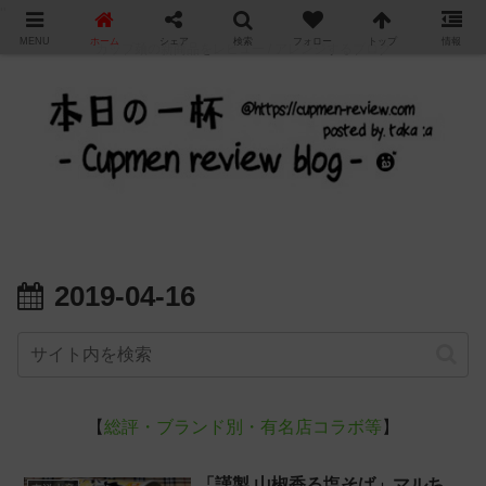
"
MENU
ホーム
シェア
検索
フォロー
トップ
情報
カップ麺の新商品をレビュー / アレンジするブログ
2019-04-16
【
総評・ブランド別・有名店コラボ等
】
「謹製 山椒香る塩そば」マルち