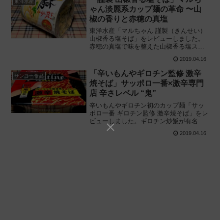
東洋水産
ゃん淡麗系カップ麺の革命 〜山
椒の香りと赤穂の真塩
東洋水産「マルちゃん 謹製（きんせい）
山椒香る塩そば」をレビューしました。
赤穂の真塩で味を整えた山椒香る塩スー
プに繊細な麺——まさに "謹製" の名にふ
2019.04.16
さわしい淡麗塩ラーメンを実際に食べて
みた感想に基づき評価します。
「辛いもんやギロチン監修 激辛
サンヨー食品
焼そば」サッポロ一番×激辛専門
店 辛さレベル “鬼”
辛いもんやギロチン初のカップ麺「サッ
ポロ一番 ギロチン監修 激辛焼そば」をレ
ビューしました。ギロチン炒飯が有名な
激辛専門店 "辛いもんや ギロチン 大阪南
2019.04.16
船場本店" 監修のカップ焼そばを実際に食
べてみた感想に基づき評価します。