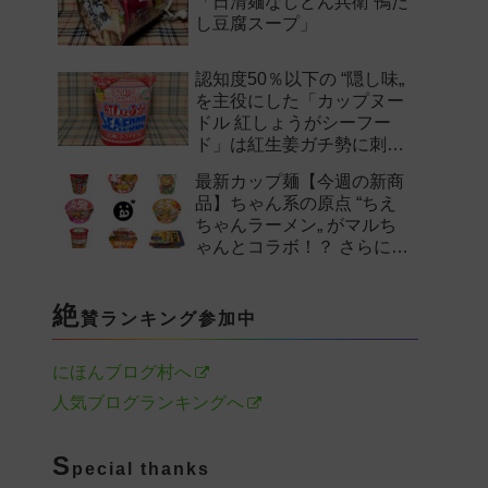
「日清麺なしどん兵衛 鴨だ
し豆腐スープ」
認知度50％以下の “隠し味„
を主役にした「カップヌー
ドル 紅しょうがシーフー
ド」は紅生姜ガチ勢に刺さ
るのか——。
最新カップ麺【今週の新商
品】ちゃん系の原点 “ちえ
ちゃんラーメン„ がマルち
ゃんとコラボ！？ さらに
「末廣家」や「鴨to葱」参
戦など注目の新作まとめ！
絶
賛ランキング参加中
にほんブログ村へ
人気ブログランキングへ
S
pecial thanks