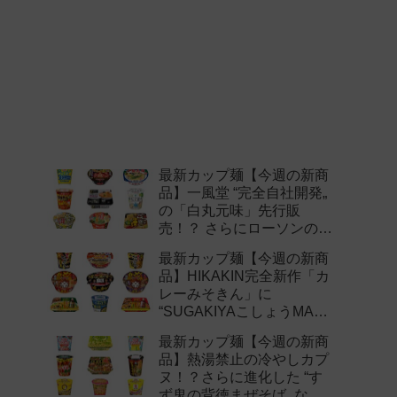
最新カップ麺【今週の新商
品】一風堂 “完全自社開発„
の「白丸元味」先行販
売！？ さらにローソンの激
辛チャレンジなどど注目の
最新カップ麺【今週の新商
新作まとめ！
品】HIKAKIN完全新作「カ
レーみそきん」に
“SUGAKIYAこしょうMAX„
など注目の新作まとめ！
最新カップ麺【今週の新商
品】熱湯禁止の冷やしカプ
ヌ！？さらに進化した “す
ず鬼の背徳まぜそば„ など