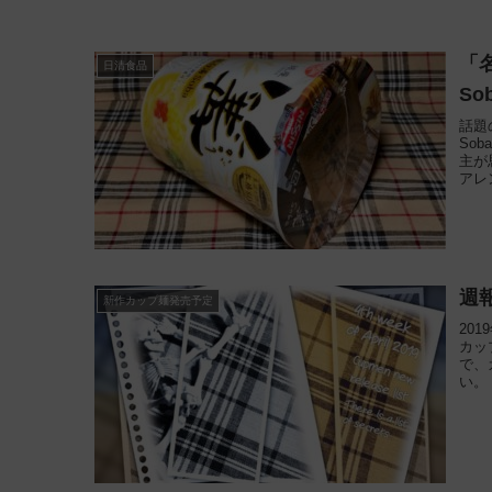
「
日清食品
So
話題
So
主が
アレ
週
新作カップ麺発売予定
20
カッ
で、
い。