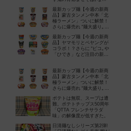
注目の新作まとめ！
最新カップ麺【今週の新商
品】蒙古タンメン中本「北
極ラーメン」ついに解禁！
さらに爆売れ “麺大盛り„ シ
リーズの新味など注目の新
最新カップ麺【今週の新商
作まとめ！
品】ヤマモリとペヤングが
コラボ！？さらに “ピコ„ や
「ひでき」など注目の新作
まとめ！
最新カップ麺【今週の新商
品】蒙古タンメン中本「北
極ラーメン」ついに解禁！
さらに爆売れ “麺大盛り„ シ
リーズの新味など注目の新
ポテトは無双、スープは遭
作まとめ！
難。ポテトチップス50周年
「QTTA フレンチサラダ
味」の解像度が低すぎた。
日清麺なしシリーズ第2弾!