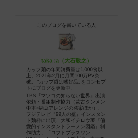
このブログを書いている人
taka :a（大石敬之）
カップ麺の年間消費量は1,000食以
上、2021年2月に月間100万PV突
破。 “カップ麺は嗜好品„ をコンセプ
トにブログを更新中。
TBS『マツコの知らない世界』出演
依頼・番組制作協力（蒙古タンメン
中本×納豆アレンジの発案ほか）、
フジテレビ『99人の壁』インスタン
ト麺枠に出演、大和イチロウ著『偏
愛的インスタントラーメン図鑑』制
作助力、「ロフトプラスワン