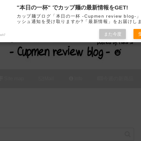
"本日の一杯" でカップ麺の最新情報をGET!
カップ麺の新商品をレビュー / アレンジするブログ
カップ麺ブログ「本日の一杯 -Cupmen review blog
ッシュ通知を受け取りますか?「最新情報」をお届けし
また今度
ush7
Site map
Mail
Info
今週の新商品