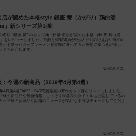
名店が認めた本格style 銀座 篝（かがり）鶏白湯
ba」新シリーズ第1弾!
の名店 "銀座 篝" のカップ麺「日清 名店が認めた本格style 篝 鶏白湯
ba」をレビューしました。芳醇な特製鶏油が絶品! 行列の絶えない篝の店
思わず唸ったカップラーメンを実際に食べてみた感想に基づき評価し、
ンジも紹介します。
2019.04.21
報：今週の新商品（2019年4月第4週）
19年4月第4週(04/22・04/23)新発売の新作カップ麺をリストにしました。
プ麺の新商品や最新情報、こっそり未発表のタイトルも公開しているの
カップ麺の新製品や話題のニュースが気になる方はチェックしてくださ
2019.04.21