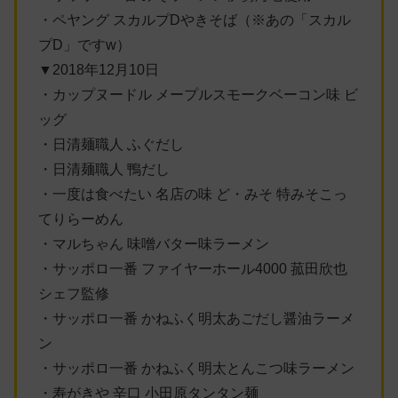
・ペヤング スカルプDやきそば（※あの「スカル
プD」ですw）
▼2018年12月10日
・カップヌードル メープルスモークベーコン味 ビ
ッグ
・日清麺職人 ふぐだし
・日清麺職人 鴨だし
・一度は食べたい 名店の味 ど・みそ 特みそこっ
てりらーめん
・マルちゃん 味噌バター味ラーメン
・サッポロ一番 ファイヤーホール4000 菰田欣也
シェフ監修
・サッポロ一番 かねふく明太あごだし醤油ラーメ
ン
・サッポロ一番 かねふく明太とんこつ味ラーメン
・寿がきや 辛口 小田原タンタン麺