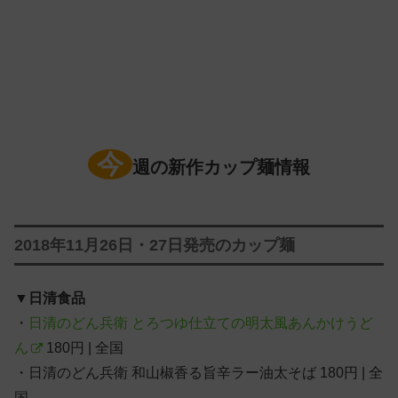
今
週の新作カップ麺情報
2018年11月26日・27日発売のカップ麺
▼
日清食品
・
日清のどん兵衛 とろつゆ仕立ての明太風あんかけうど
ん
180円 | 全国
・日清のどん兵衛 和山椒香る旨辛ラー油太そば 180円 | 全
国