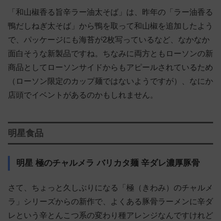
「和山椒香る旨辛ラー油太そば」は、昨年の「ラー油香る
鴨だしねぎ太そば」から鴨を取って和山椒を追加したよう
で、パッケージにも海苔が2枚写っているなど、なかなか
面白そうな新製品ですね。ちなみに両方ともローソンの新
商品としてローソンサイドからもアピールされているため
（ローソン限定のカップ麺ではないようですが）、なにか
店頭でイベントがあるのかもしれません。
明星食品
明星 極のチャルメラ バリカタ麺 辛ダレ濃厚豚骨
さて、ちょっと久しぶりになる「極（きわみ）のチャルメ
ラ」シリーズからの新作で、よくある豚骨ラーメンに辛ダ
レという辛とんこつ系の変わり種アレンジなんですけれど