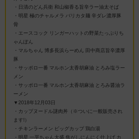
・日清のどん兵衛 和山椒香る旨辛ラー油太そば
・明星 極のチャルメラ バリカタ麺 辛ダレ濃厚豚
骨
・エースコック リンガーハットの野菜たっぷりち
ゃんぽん
・マルちゃん 博多長浜らーめん 田中商店旨辛濃厚
豚
・サッポロ一番 マルホン太香胡麻油 とろみ塩ラー
メン
・サッポロ一番 マルホン太香胡麻油 とろみ醤油ラ
ーメン
▼2018年12月03日
・カップヌードル謎肉丼（※ついに一般販売され
ます!）
・チキンラーメン ビッグカップ 鶏白湯
・明星 一平ちゃん大盛 焦がしにんにく仕上げ カ