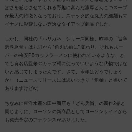
ぽさを感じさせてくれる野趣に富んだ濃厚とんこつスープ
が最大の特徴となっており、スナック的な丸刃の細麺もマ
イナスに影響しない秀逸なタイアップ商品でした。
しかし、同社の「ハリガネ」シリーズ同様、昨年の「旨辛
濃厚豚骨」は丸刃から “角刃の麺に” 変わり、それもスー
パーの格安PBカップラーメンに使われているような、と
ても有名店監修のカップ麺に使っていいような代物ではな
いと感じてしまったんです。さて、今年はどうでしょう
か‥（ニュースリリースには思いっきり「角麺」と書いて
ありますけどw）
ちなみに東洋水産の田中商店も「どん兵衛」の新作2品と
同じように、ローソンの新商品としてローソンサイドから
も発売予定のアナウンスがありました。