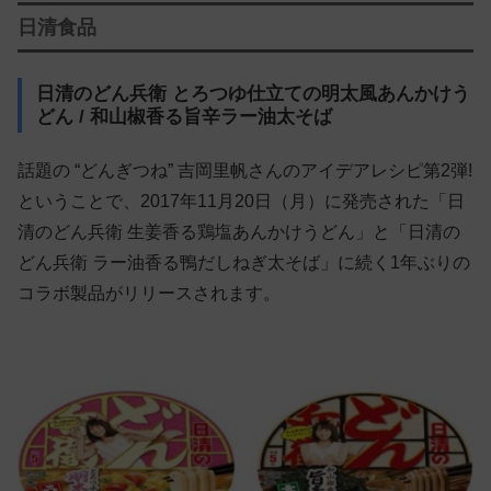
日清食品
日清のどん兵衛 とろつゆ仕立ての明太風あんかけう
どん / 和山椒香る旨辛ラー油太そば
話題の “どんぎつね” 吉岡里帆さんのアイデアレシピ第2弾!
ということで、2017年11月20日（月）に発売された「日
清のどん兵衛 生姜香る鶏塩あんかけうどん」と「日清の
どん兵衛 ラー油香る鴨だしねぎ太そば」に続く1年ぶりの
コラボ製品がリリースされます。