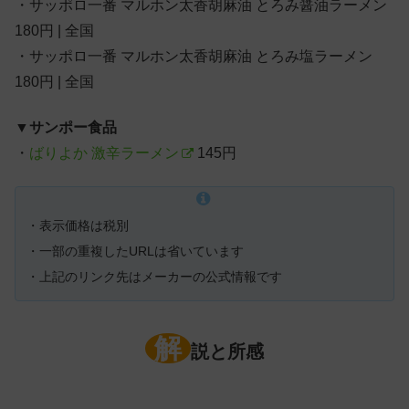
・サッポロ一番 マルホン太香胡麻油 とろみ醤油ラーメン
180円 | 全国
・サッポロ一番 マルホン太香胡麻油 とろみ塩ラーメン
180円 | 全国
▼
サンポー食品
・
ばりよか 激辛ラーメン
145円
・表示価格は税別
・一部の重複したURLは省いています
・上記のリンク先はメーカーの公式情報です
解
説と所感