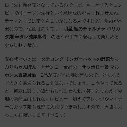
日（火）新発売となっているのですが、もしかするとコン
ビニではローソン先行という意味なのかもしれませんね。
テーマとしては辛とんこつ系になるんですけど、角麺が不
安なので、値段は高くても「
明星 極のチャルメラ バリカ
タ麺 辛ダレ濃厚豚骨
」のほうが手堅く安心して楽しめる
かもしれません。
安心感といえば「
タテロング リンガーハットの野菜たっ
ぷりちゃんぽん
」とサンヨー食品の「
サッポロ一番 マル
ホン太香胡麻油
」2品が安パイの雰囲気なので、とりあえ
ず大きく裏切られることはないでしょう。こうやって見る
と、何気に楽しい週かもしれませんね（笑）とりあえず今
週の新商品はもれなくレビュー、加えてアレンジやマイナ
ーなカップ麺も視野に入れつつ更新しますので、今週もよ
ろしくお願いします（ぺこり）