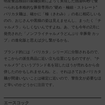
明星食品独自の製麺技術によって実現した熱湯60秒で食
べられる本格的な豚骨専用の “硬め・極細・ストレート”
バリカタ麺は、確かに「極（きわみ）」の名に相応しいも
のの、おじさんや黒猫の姿は見えませんし、まったく「チ
ャルメラ」らしくないんですよね。あ、でも今年の2月に
発売された「ノンフライチャルメラどんぶり 辛豚骨 カッ
プ」の進化版と思えば少し繋がるかも。
ブランド的には「バリカタ」シリーズに分類されるので、
そこからの派生商品に近い立ち位置になるのですが、 “チ
ャルメラ” というブランド名を冠したほうが売れるから合
併したのかもしれませんね。と、それはさておきバリカタ
麺が間違いないことは確定に近いので、警告文が必要なほ
ど辛いのかどうかに注目です。
エースコック