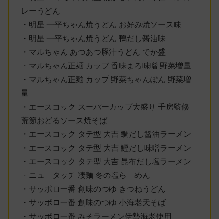
レーうどん
・明星 一平ちゃん焼うどん お好み焼ソース味
・明星 一平ちゃん焼うどん 鴨だし醤油味
・マルちゃん あつあつ豚汁うどん でか盛
・マルちゃん正麺 カップ 香味まろ味噌 野菜増量
・マルちゃん正麺 カップ 野菜ちゃんぽん 野菜増
量
・エースコック スーパーカップ大盛り 千房監修
荒節おどるソース焼そば
・エースコック タテ型 大吉 鯛だし醤油ラーメン
・エースコック タテ型 大吉 鰹だし味噌ラーメン
・エースコック タテ型 大吉 昆布だし塩ラーメン
・ニュータッチ 凄麺 冬の塩らーめん
・サッポロ一番 創味のつゆ きつねうどん
・サッポロ一番 創味のつゆ 小海老天そば
・サッポロ一番 みそラーメン伊勢海老使用