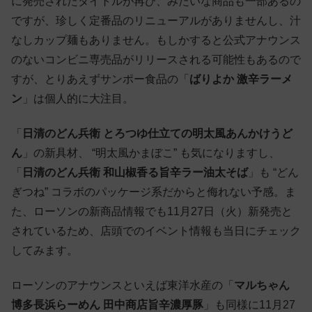
に発売されたタイトルが再び、みたいな商品も一部あるの
ですが、珍しく定番品のリニューアルがありませんし、汁
なしカップ麺もありません。もしかすると公式アナウンス
のないコンビニ専売品がリリースされる可能性もあるので
すが、とりあえずサンポー食品の「
ばりよか 激辛ラーメ
ン
」は個人的に大注目。
「
日清のどん兵衛 とろつゆ仕立ての明太風あんかけうど
ん
」の新具材、 “明太風かまぼこ” も気になりますし、
「
日清のどん兵衛 和山椒香る旨辛ラー油太そば
」も “どん
ぎつね” コラボのパッケージ系だからと侮れない予感。ま
た、ローソンの新商品情報でも11月27日（火）新発売と
されているため、店頭でのイベント情報も当日にチェック
してみます。
ローソンのアナウンスといえば東洋水産の「
マルちゃん
博多長浜らーめん 田中商店旨辛濃厚豚
」も同様に11月27