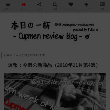
"
MENU
ホーム
シェア
検索
フォロー
トップ
情報
カップ麺の新商品をレビュー / アレンジするブログ
記事内に広告が含まれています
週報：今週の新商品（2018年11月第4週）
新作カップ麺発売予定