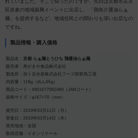
れていました。そこで知ったのですが、先日は京都市左京
区岩倉の地域振興イベントに出店し、「鶏魚介醤油らぁ
麺」を提供するなど、地域住民との関わりも深いお店なの
ですね。
製品情報・購入価格
製品名：
京都 らぁ麺とうひち 鶏醤油らぁ麺
販売者：寿がきや食品株式会社
製造所：加ト吉水産株式会社フーズ部群馬工場
内容量：118g（めん65g）
商品コード：4901677082480（JANコード）
規格サイズ：φ167×70（mm）
発売日：2019年03月11日（月）
実食日：2019年03月14日（木）
発売地域：全国
取得店舗：イオンリテール