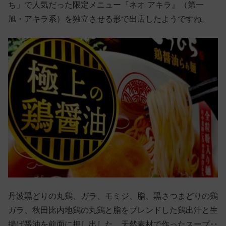
ち」で人気だった限定メニュー『ネオ アキラ』（第一
旭・アキラ系）を独立させる形で出店したようですね。
丹波黒どりの丸鶏、ガラ、モミジ、脂、黒さつまどりの鶏
ガラ、秋田比内地鶏の丸鶏と脂をブレンドした鶏出汁と生
揚げ醤油を前面に押し出した、天然素材で作ったスープ‥