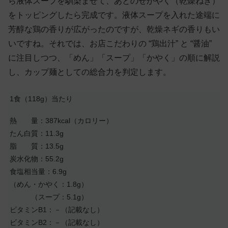
ら液体スープを馴染ませて、あとのせかやく（乾燥ねぎ）
をトッピングしたら完成です。液体スープを入れた途端に
芳醇な鶏の香りが広がったのですが、乾燥ネギの香りもい
いですね。それでは、お店こだわりの “鶏出汁” と “醤油”
に注目しつつ、「めん」「スープ」「かやく」の順に解説
し、カップ麺としての総合力を判定します。
1食（118g）当たり
熱 量：387kcal（カロリー）
たん白質：11.3g
脂 質：13.5g
炭水化物：55.2g
食塩相当量：6.9g
（めん・かやく：1.8g）
（スープ：5.1g）
ビタミンB1：－（記載なし）
ビタミンB2：－（記載なし）