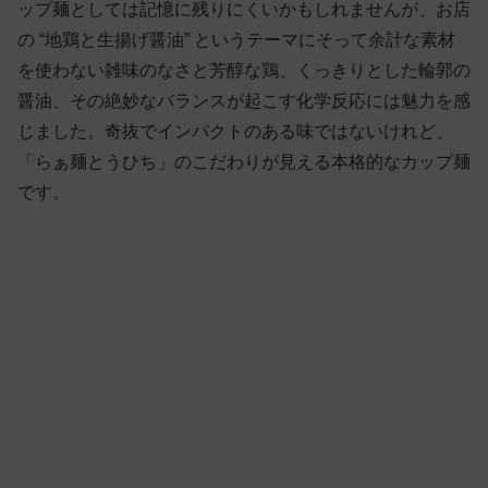
ップ麺としては記憶に残りにくいかもしれませんが、お店
の “地鶏と生揚げ醤油” というテーマにそって余計な素材
を使わない雑味のなさと芳醇な鶏、くっきりとした輪郭の
醤油、その絶妙なバランスが起こす化学反応には魅力を感
じました。奇抜でインパクトのある味ではないけれど、
「らぁ麺とうひち」のこだわりが見える本格的なカップ麺
です。