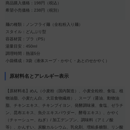
商品購入価格：198円（税込）
希望小売価格：238円（税別）
麺の種類：ノンフライ麺（全粒粉入り麺）
スタイル：どんぶり型
容器材質：プラ（PS）
湯量目安：450ml
調理時間：熱湯5分
小袋構成：3袋（液体スープ・かやく・あとのせかやく）
原材料名とアレルギー表示
【原材料名】めん（小麦粉（国内製造）、小麦全粒粉、食塩、植
物油脂、小麦たん白、大豆食物繊維）、スープ（醤油、動物油
脂、チキンエキス、チキンブイヨン、発酵調味液、食塩、ゼラチ
ン、昆布エキス、魚介エキスパウダー、酵母エキス）、かやく
（チャーシュー、ねぎ）/ 加工デンプン、調味料（アミノ酸
等）、かんすい、炭酸カルシウム、乳化剤、増粘多糖類、リン酸