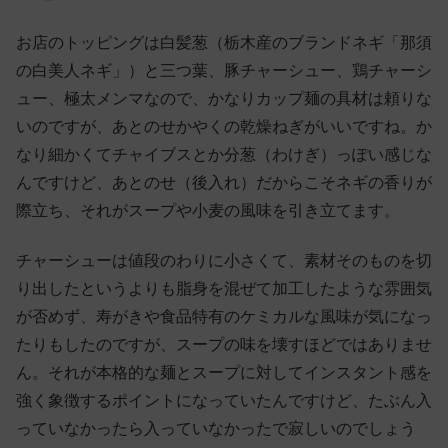
お店のトッピングは白髪葱（栃木産のブランドネギ「那須
の白美人ネギ」）と三つ葉、豚チャーシュー、鶏チャーシ
ュー、極太メンマなので、かなりカップ麺の具材は頼りな
いのですが、あとのせかやくの乾燥ねぎがいいですね。か
なり細かくてチャイブスとか分葱（わけぎ）っぽい感じな
んですけど、あとのせ（後入れ）だからこそネギの香りが
際立ち、それがスープや小麦の風味を引き立てます。
チャーシューは値段のわりに小さくて、素材そのものを切
り出したというよりも脂身を混ぜて加工したような雰囲気
が否めず、寿がきや食品特有のケミカルな風味が気になっ
たりもしたのですが、スープの味を壊すほどではありませ
ん。それが本格的な麺とスープに対してインスタント感を
強く象徴するポイントになっていたんですけど、たぶん入
っていなかったら入っていなかったで寂しいのでしょう