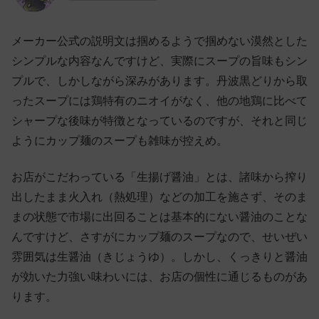
メーカー公式の説明文は掴めるようで掴めない漠然とした
シンプルな内容なんですけど、実際にスープの旨味もシン
プルで、しかしながら深みがあります。丹波黒どりから取
ったスープには鶏特有のニオイがなく、他の地鶏に比べて
シャープな後味が特徴となっているのですが、それと同じ
ようにカップ麺のスープも雑味が控えめ。
お店がこだわっている「生揚げ醤油」とは、諸味から搾り
出したまま火入れ（熱処理）などの加工を施さず、そのま
まの状態で市場に出回ることは基本的にない醤油のことな
んですけど、さすがにカップ麺のスープなので、せいぜい
雰囲気は生醤油（きじょうゆ）。しかし、くっきりと醤油
が効いた力強い味わいには、お店の個性に通じるものがあ
ります。