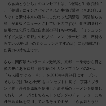
「らぁ麺とうひち」のコンセプトは、 “地鶏と生揚げ醤油”
。「鶴麺」にインスパイアされた生揚げ醤油（きあげしょ
うゆ）と素材本来の旨味にこだわった鶏清湯「鶏醤油らぁ
麺」が看板メニューとされているのですが、化学調味料不
使用の無化調で麺は自家製の平打ち中太麺、「ミシュラン
ガイド大阪・京都」のビブグルマン（サービス料、席料込
みで5,000円以下のミシュランおすすめ店）にも掲載され
た実力の持ち主です。
さらに関西最大のラーメン激戦区、京都・一乗寺から目と
鼻の先にある京都・修学院にセカンドブランドの2号店
「らぁ麺 すぐる（卓）」を2018年4月24日にオープン。
そちらでは “豚と小麦” をコンセプトに掲げ、京都のブラ
ンド豚・丹波高原豚を使用した清湯系のラーメンを提供し
ており、スープはもちろんトッピングのチャーシューにも
丹波高原豚を使用しているそうですが、「らぁ麺とうひ