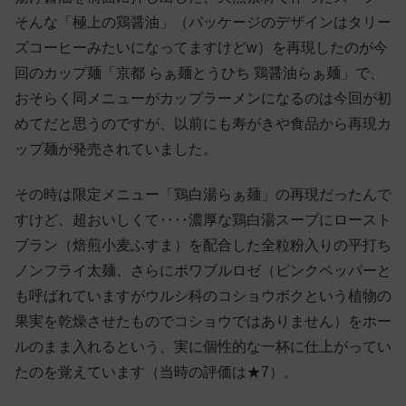
そんな「極上の鶏醤油」（パッケージのデザインはタリー
ズコーヒーみたいになってますけどw）を再現したのが今
回のカップ麺「京都 らぁ麺とうひち 鶏醤油らぁ麺」で、
おそらく同メニューがカップラーメンになるのは今回が初
めてだと思うのですが、以前にも寿がきや食品から再現カ
ップ麺が発売されていました。
その時は限定メニュー「鶏白湯らぁ麺」の再現だったんで
すけど、超おいしくて‥‥濃厚な鶏白湯スープにロースト
ブラン（焙煎小麦ふすま）を配合した全粒粉入りの平打ち
ノンフライ太麺、さらにポワブルロゼ（ピンクペッパーと
も呼ばれていますがウルシ科のコショウボクという植物の
果実を乾燥させたものでコショウではありません）をホー
ルのまま入れるという、実に個性的な一杯に仕上がってい
たのを覚えています（当時の評価は★7）。