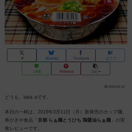
X
Bluesky
Facebook
はてブ
LINE
Pinterest
コピー
2019.03.14
どうも、taka :aです。
本日の一杯は、2019年3月11日（月）新発売のカップ麺、
寿がきや食品「
京都 らぁ麺とうひち 鶏醤油らぁ麺
」の実
食レビューです。