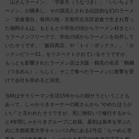
「山さんラーメン」「宇奈月（うなづき）」「いいちょラ
ーメン」が継承し、その源流とされる伝説的な幻のラーメ
ン「岩倉屋台」発祥の地・京都市左京区岩倉で生まれ育っ
た袖岡さんは、もともと小学生の頃からラーメン好きとい
うラーメンフリークで、学生の頃からラーメンを自作して
いたそうです。「飯田商店」や「トイ・ボックス」、「ロ
ックンビリーS1」をリスペクトされているそうですが、
もっとも影響されたラーメン店は大阪・鶴見の名店「鶴麺
（つるめん）」らしく、そこで食べたラーメンに衝撃を受
けて会社を辞めると決意。
当時はサラリーマン生活15年からの脱サラということも
あって、しゃかりきオーナーの梶さんから “やめたほうが
いい” と言われたそうですが、死に物狂いで修行するから
と4年間しゃかりきグループに在籍。最初は基本を学ぶた
めに京都産業大学キャンパス内にある2号店「らーめん壱