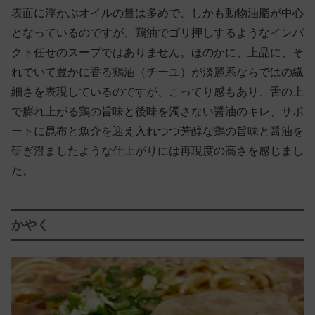
表面に浮かぶオイルの量は多めで、しかも動物油脂が中心
となっているのですが、鶏油でゴリ押しするようなインパ
クト任せのスープではありません。ほのかに、上品に、そ
れでいて豊かに香る鶏油（チーユ）が淡麗系ならではの繊
細さを表現しているのですが、こってり感もあり、舌の上
で膨れ上がる鶏の旨味と後味を濁さない醤油のキレ、サポ
ートに昆布と魚介を迎え入れつつ芳醇な鶏の旨味と醤油を
研ぎ澄ましたような仕上がりには再現度の高さを感じまし
た。
かやく