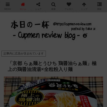
"
MENU
ホーム
シェア
検索
フォロー
トップ
情報
カップ麺の新商品をレビュー / アレンジするブログ
記事内に広告が含まれています
「京都 らぁ麺とうひち 鶏醤油らぁ麺」極
上の鶏醤油清湯×全粒粉入り麺
寿がきや食品