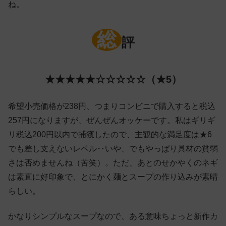
ね。
総
評
★★★★★☆☆☆☆☆（★5）
希望小売価格が238円、つまりコンビニで購入すると税込
257円になりますが、ぜんぜんオッケーです。私はギリギ
リ税込200円以内で捕獲したので、主観的な満足度は★6
でも差し支えないレベル‥いや、でもやっぱり具材の貧弱
さは否めませんね（苦笑）。ただ、あとのせかやくのネギ
は素直に好印象で、とにかく麺とスープの作り込みが素晴
らしい。
かなりシンプルなスープなので、ある意味ちょっと新作カ