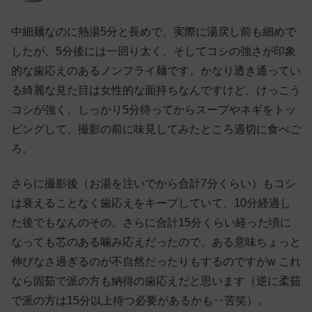
中細麺なのに熱湯5分と長めで、実際に湯戻し前も細めで
したが、5分後には一回り太く、そしてコシの強さが印象
的な歯応えのあるノンフライ麺です。かなり透き通ってい
る綺麗な見た目は女性的な面持ちなんですけど、けっこう
コシが強く、しっかり5分待ってからスープやネギをトッ
ピングして、撮影の前に味見してみたところ適切に食べご
ろ。
さらに撮影後（お湯を注いでから合計7分くらい）もコシ
は衰えることなく歯応えをキープしていて、10分経過し
た後でもなんのその。さらに合計15分くらい経った頃に
なっても芯のある噛み応えだったので、ある意味ちょっと
伸びなさ過ぎるのが不自然だったりもするのですがw これ
なら固茹で派の方も納得の歯応えだと思います（逆に柔茹
で派の方は15分以上待つ必要があるかも‥苦笑）。