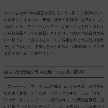
スパッと今年1年の厄災が切れるような細くて歯切れのい
い蕎麦とは違うため、年越し蕎麦の定義的にはアレかもし
れませんが、スーパーカップらしい食べ応えを打ち出しな
がら新製品としての目新しさもあり、なおかつ総合力の高
い一杯です。一見するとキワモノ認定されそうな組み合わ
せなんですけど、中身は意外と硬派かつ初登場にして完成
形にあると感じた良品でした。
縦型では最強クラスの麺「THE和」第5弾
「スーパーカップ」では田舎蕎麦（いなかそば）系の無骨
な蕎麦で勝負してくるエースコックですが、この「THE
和（ザ・わ）」シリーズに使用されている蕎麦は真逆に近
い印象で、現在のオーソドックスなタテ型カップ蕎麦の中