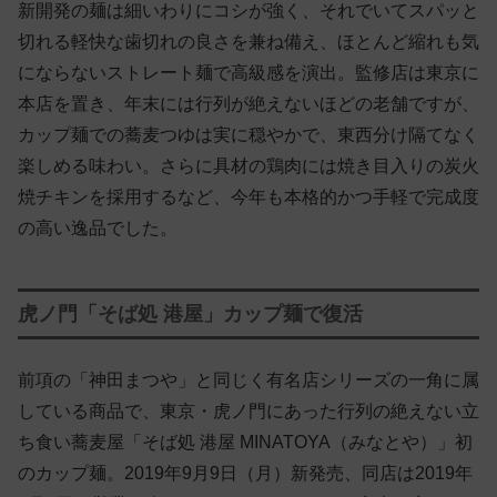
新開発の麺は細いわりにコシが強く、それでいてスパッと
切れる軽快な歯切れの良さを兼ね備え、ほとんど縮れも気
にならないストレート麺で高級感を演出。監修店は東京に
本店を置き、年末には行列が絶えないほどの老舗ですが、
カップ麺での蕎麦つゆは実に穏やかで、東西分け隔てなく
楽しめる味わい。さらに具材の鶏肉には焼き目入りの炭火
焼チキンを採用するなど、今年も本格的かつ手軽で完成度
の高い逸品でした。
虎ノ門「そば処 港屋」カップ麺で復活
前項の「神田まつや」と同じく有名店シリーズの一角に属
している商品で、東京・虎ノ門にあった行列の絶えない立
ち食い蕎麦屋「そば処 港屋 MINATOYA（みなとや）」初
のカップ麺。2019年9月9日（月）新発売、同店は2019年