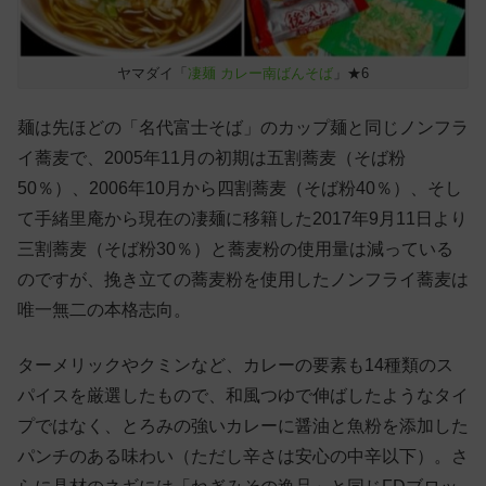
ヤマダイ「
凄麺 カレー南ばんそば
」★6
麺は先ほどの「名代富士そば」のカップ麺と同じノンフラ
イ蕎麦で、2005年11月の初期は五割蕎麦（そば粉
50％）、2006年10月から四割蕎麦（そば粉40％）、そし
て手緒里庵から現在の凄麺に移籍した2017年9月11日より
三割蕎麦（そば粉30％）と蕎麦粉の使用量は減っている
のですが、挽き立ての蕎麦粉を使用したノンフライ蕎麦は
唯一無二の本格志向。
ターメリックやクミンなど、カレーの要素も14種類のス
パイスを厳選したもので、和風つゆで伸ばしたようなタイ
プではなく、とろみの強いカレーに醤油と魚粉を添加した
パンチのある味わい（ただし辛さは安心の中辛以下）。さ