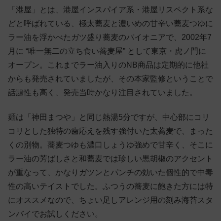
「港屋」とは、港屋インスパイア系・港屋リスペクト系な
どと呼ばれている、極太蕎麦と濃いめの甘辛い蕎麦つゆに
ラー油を浮かべたガツ盛り蕎麦のパイオニアで、2002年7
月に “唯一無二の立ち食い蕎麦屋” として東京・虎ノ門に
オープン。これまでラー油入りのNB商品は定期的に他社
からも発売されていましたが、その本家監修ということで
話題性も高く、発売当時かなり注目されていました。
麺は「神田まつや」と同じ熱湯5分ですが、中心部にコリ
コリとした独特の歯応えを残す強付いた太蕎麦で、まった
くの別物。蕎麦つゆも濃口しょうゆ強めで甘辛く、そこに
ラー油の芳ばしさと和蕎麦では珍しい黒胡椒のアクセント
が重なって、かなりガツンとパンチの効いた個性的で中毒
性の高いテイストでした。ふつうの蕎麦に飽きた方には特
にオススメなので、ちょい足しアレンジ用の刻み海苔スタ
ンバイでお試しください。