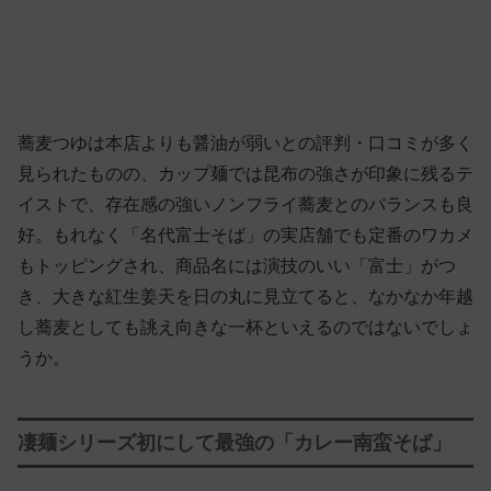
蕎麦つゆは本店よりも醤油が弱いとの評判・口コミが多く
見られたものの、カップ麺では昆布の強さが印象に残るテ
イストで、存在感の強いノンフライ蕎麦とのバランスも良
好。もれなく「名代富士そば」の実店舗でも定番のワカメ
もトッピングされ、商品名には演技のいい「富士」がつ
き、大きな紅生姜天を日の丸に見立てると、なかなか年越
し蕎麦としても誂え向きな一杯といえるのではないでしょ
うか。
凄麺シリーズ初にして最強の「カレー南蛮そば」