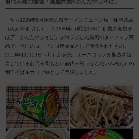
前代未麺の遭遇「麺屋武蔵×かんだやぶそば」
こちら1996年5月創業の気ラーメンチェーン店「麺屋武蔵
（めんや むさし）」と1880年（明治13年）創業の老舗そ
ば店「かんだやぶそば」がコラボした異例のタイアップ商
品で、全国のローソン限定商品として開発されたもの。
2019年11月19日（月）新発売、エースコックが製造を担
当している前代未聞もとい前代未麺（ぜんだいみめん）の
創作そば系カップ麺として登場しました。