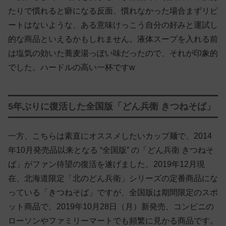
たりで慣れると癖になる反面、慣れなかった場合まずリピ
ートはないような、ある意味けっこう自分の好みと運試し
的な商品といえるかもしれません。液体スープを入れる前
は塩気の効いた蕎麦湯っぽい味だったので、それが印象的
でした。ハードルの高い一杯ですw
5年ぶりに復活した全国版「どん兵衛 きつねそば」
一方、こちらは素直にオススメしたいカップ麺で、2014
年10月発売品以来となる “全国版” の「どん兵衛 きつねそ
ば」がファン待望の復活を遂げました。2019年12月現
在、北海道限定「北のどん兵衛」シリーズの定番商品にな
っている「きつねそば」ですが、全国版は期間限定のスポ
ット商品で、2019年10月28日（月）新発売、コンビニの
ローソンやファミリーマートでも頻繁に見かる商品です。