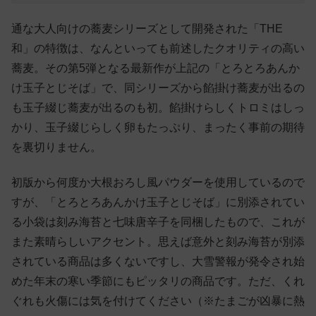
通な大人向けの蕎麦シリーズとして開発された「THE
和」の特徴は、なんといっても前述したクオリティの高い
蕎麦。その第5弾となる最新作が上記の「とろとろあんか
け玉子とじそば」で、同シリーズから餡掛け蕎麦が出るの
も玉子綴じ蕎麦が出るのも初。餡掛けらしくトロミはしっ
かり、玉子綴じらしく卵もたっぷり、まったく事前の期待
を裏切りません。
初版から何度か大根おろし風パウダーを使用しているので
すが、「とろとろあんかけ玉子とじそば」に別添されてい
る小袋は刻み海苔と七味唐辛子を同梱したもので、これが
また素晴らしいアクセント。思えば意外と刻み海苔が別添
されている商品は多くないですし、大雪警報が発令され始
めた年末の寒い季節にもピッタリの商品です。ただ、くれ
ぐれも火傷には気を付けてください（※たまごが凶暴に熱