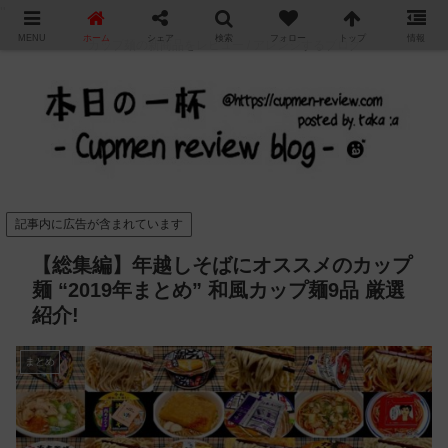
"
MENU
ホーム
シェア
検索
フォロー
トップ
情報
カップ麺の新商品をレビュー / アレンジするブログ
記事内に広告が含まれています
【総集編】年越しそばにオススメのカップ
麺 “2019年まとめ” 和風カップ麺9品 厳選
紹介!
まとめ