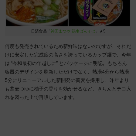
日清食品「
神田まつや 鶏南ばんそば
」★5
何度も発売されているため新鮮味はないのですが、それだ
けに安定した完成度の高さを誇っているカップ麺で、今年
は “令和最初の年越しに” とパッケージに明記。もちろん
容器のデザインを刷新しただけでなく、熱湯4分から熱湯
5分にリニューアルした新開発の蕎麦を採用し、昨年より
も蕎麦つゆに柚子の香りを効かせるなど、きちんとテコ入
れを図った上で再販しています。