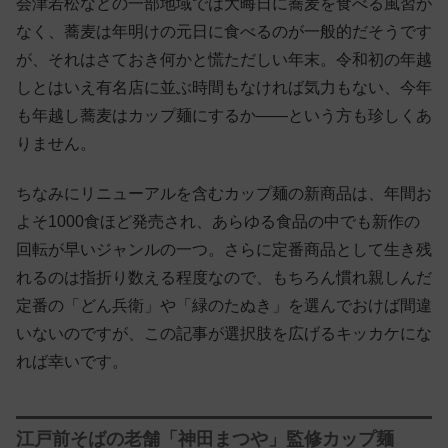
会津若松などの一部地域では大晦日に蕎麦を食べる風習が
なく、蕎麦は年明けの元日に食べるのが一般的だそうです
が、それはさておき何かと慌ただしい年末。令和初の年越
しとはいえ有名店に並ぶ時間もなければ気力もない、今年
も年越し蕎麦はカップ麺にするか——という方も珍しくあ
りません。
ちなみにリニューアルを含むカップ麺の新商品は、年間お
よそ1000食ほど発売され、あらゆる食品の中でも新作の
回転が早いジャンルの一つ。さらに定番商品として生き残
れるのは指折り数える程度なので、もちろん慣れ親しんだ
定番の「どん兵衛」や「緑のたぬき」を選んでおけば間違
いないのですが、この記事が選択肢を広げるキッカケにな
れば幸いです。
江戸前そばの老舗「神田まつや」監修カップ麺