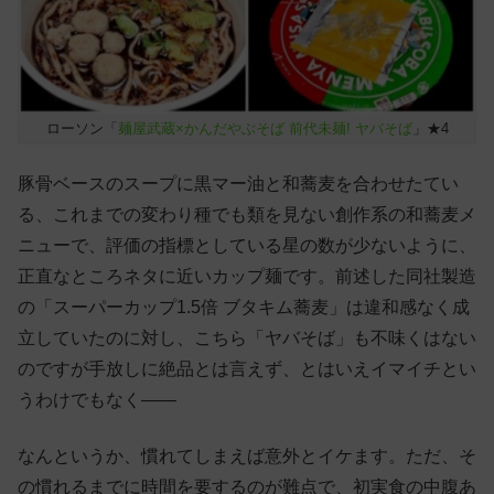
ローソン「
麺屋武蔵×かんだやぶそば 前代未麺! ヤバそば
」★4
豚骨ベースのスープに黒マー油と和蕎麦を合わせたてい
る、これまでの変わり種でも類を見ない創作系の和蕎麦メ
ニューで、評価の指標としている星の数が少ないように、
正直なところネタに近いカップ麺です。前述した同社製造
の「スーパーカップ1.5倍 ブタキム蕎麦」は違和感なく成
立していたのに対し、こちら「ヤバそば」も不味くはない
のですが手放しに絶品とは言えず、とはいえイマイチとい
うわけでもなく——
なんというか、慣れてしまえば意外とイケます。ただ、そ
の慣れるまでに時間を要するのが難点で、初実食の中腹あ