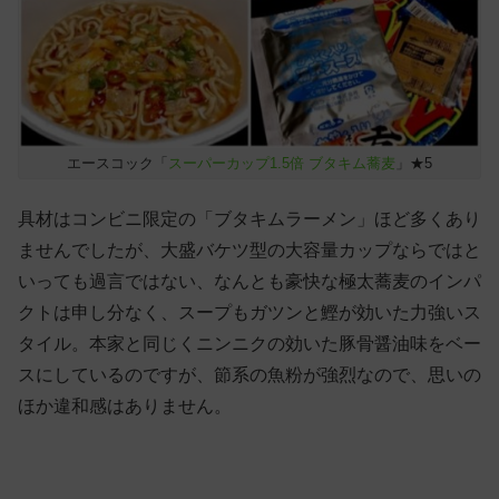
エースコック「
スーパーカップ1.5倍 ブタキム蕎麦
」★5
具材はコンビニ限定の「ブタキムラーメン」ほど多くあり
ませんでしたが、大盛バケツ型の大容量カップならではと
いっても過言ではない、なんとも豪快な極太蕎麦のインパ
クトは申し分なく、スープもガツンと鰹が効いた力強いス
タイル。本家と同じくニンニクの効いた豚骨醤油味をベー
スにしているのですが、節系の魚粉が強烈なので、思いの
ほか違和感はありません。