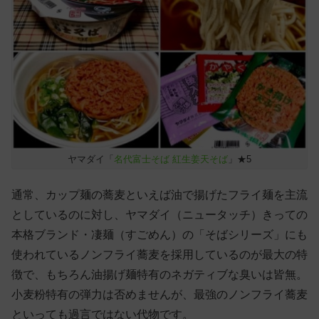
ヤマダイ「
名代富士そば 紅生姜天そば
」★5
通常、カップ麺の蕎麦といえば油で揚げたフライ麺を主流
としているのに対し、ヤマダイ（ニュータッチ）きっての
本格ブランド・凄麺（すごめん）の「そばシリーズ」にも
使われているノンフライ蕎麦を採用しているのが最大の特
徴で、もちろん油揚げ麺特有のネガティブな臭いは皆無。
小麦粉特有の弾力は否めませんが、最強のノンフライ蕎麦
といっても過言ではない代物です。