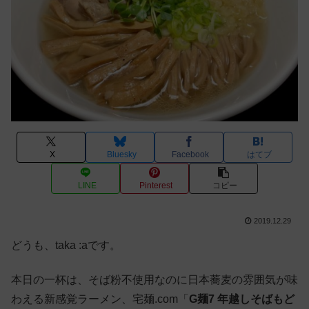
X
Bluesky
Facebook
はてブ
LINE
Pinterest
コピー
2019.12.29
どうも、taka :aです。
本日の一杯は、そば粉不使用なのに日本蕎麦の雰囲気が味
わえる新感覚ラーメン、宅麺.com「
G麺7 年越しそばもど