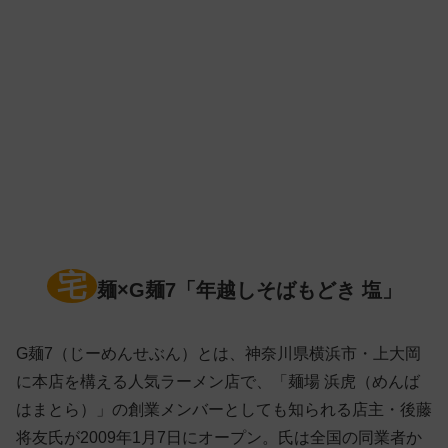
宅
麺×G麺7「年越しそばもどき 塩」
G麺7（じーめんせぶん）とは、神奈川県横浜市・上大岡
に本店を構える人気ラーメン店で、「麺場 浜虎（めんば
はまとら）」の創業メンバーとしても知られる店主・後藤
将友氏が2009年1月7日にオープン。氏は全国の同業者か