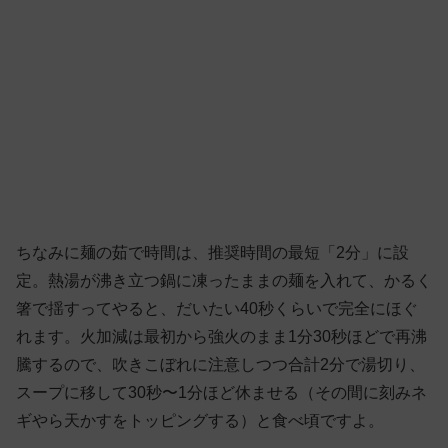
ちなみに麺の茹で時間は、推奨時間の最短「2分」に設
定。熱湯が沸き立つ鍋に凍ったままの麺を入れて、かるく
箸で揺すってやると、だいたい40秒くらいで完全にほぐ
れます。火加減は最初から強火のまま1分30秒ほどで再沸
騰するので、吹きこぼれに注意しつつ合計2分で湯切り、
スープに移して30秒〜1分ほど休ませる（その間に刻みネ
ギやら天かすをトッピングする）と食べ頃ですよ。