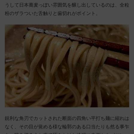
うして日本蕎麦っぽい雰囲気を醸し出しているのは、全粒
粉のザラついた舌触りと歯切れがポイント。
鋭利な角刃でカットされた断面の四角い平打ち麺に縮れは
なく、その目が覚める様な輪郭のある口当たりも然る事乍