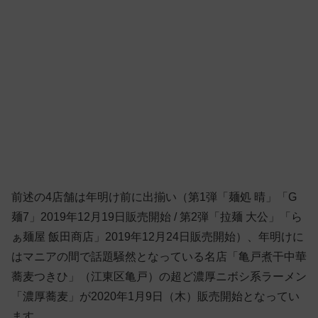
前述の4店舗は年明け前に出揃い（第1弾「麺処 晴」「G
麺7」2019年12月19日販売開始 / 第2弾「拉麺 大公」「ら
ぁ麺屋 飯田商店」2019年12月24日販売開始）、年明けに
はマニアの間で話題騒然となっている名店「亀戸煮干中華
蕎麦つきひ」（江東区亀戸）の超ど濃厚ニボシ系ラーメン
「濃厚蕎麦」が2020年1月9日（木）販売開始となってい
ます。