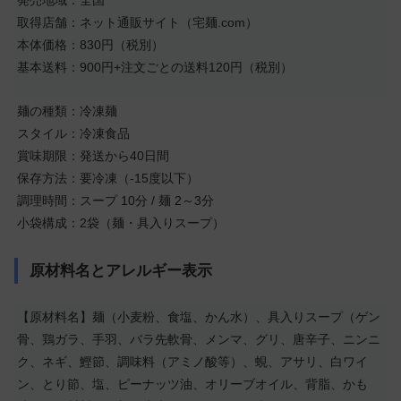
発売地域：全国
取得店舗：ネット通販サイト（宅麺.com）
本体価格：830円（税別）
基本送料：900円+注文ごとの送料120円（税別）
麺の種類：冷凍麺
スタイル：冷凍食品
賞味期限：発送から40日間
保存方法：要冷凍（-15度以下）
調理時間：スープ 10分 / 麺 2～3分
小袋構成：2袋（麺・具入りスープ）
原材料名とアレルギー表示
【原材料名】麺（小麦粉、食塩、かん水）、具入りスープ（ゲン
骨、鶏ガラ、手羽、バラ先軟骨、メンマ、グリ、唐辛子、ニンニ
ク、ネギ、鰹節、調味料（アミノ酸等）、蜆、アサリ、白ワイ
ン、とり節、塩、ピーナッツ油、オリーブオイル、背脂、かも