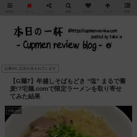
"
MENU
ホーム
シェア
検索
フォロー
トップ
情報
カップ麺の新商品をレビュー / アレンジするブログ
記事内に広告が含まれています
【G麺7】年越しそばもどき “塩” まるで蕎
麦!?宅麺.comで限定ラーメンを取り寄せ
てみた結果
宅麺.com