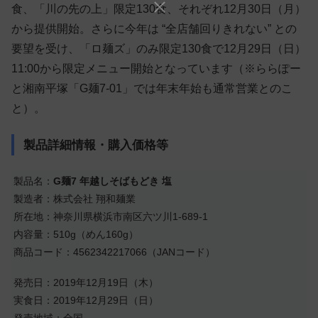
食、「川の先の上」限定130食、それぞれ12月30日（月）
から提供開始。さらに今年は “全店舗回りきれない” との
要望を受け、「ロ麺ズ」のみ限定130食で12月29日（日）
11:00から限定メニュー開始となっています（※ららぽー
と湘南平塚「G麺7-01」では年末年始も通常営業とのこ
と）。
製品詳細情報・購入価格等
製品名：
G麺7 年越しそばもどき 塩
製造者：株式会社 翔和麺業
所在地：神奈川県横浜市南区六ツ川1-689-1
内容量：510g（めん160g）
商品コード：4562342217066（JANコード）
発売日：2019年12月19日（木）
実食日：2019年12月29日（日）