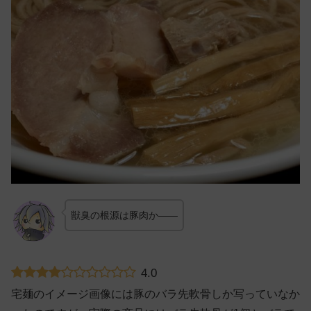
獣臭の根源は豚肉か——
4.0
宅麺のイメージ画像には豚のバラ先軟骨しか写っていなか