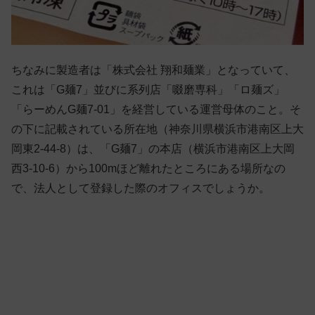
ちなみに製造者は「株式会社 翔和麺業」となっていて、
これは「G麺7」並びに系列店「啜磨専科」「ロ麺ズ」
「らーめんG麺7-01」を経営している運営母体のこと。そ
の下に記載されている所在地（神奈川県横浜市港南区上大
岡東2-44-8）は、「G麺7」の本店（横浜市港南区上大岡
西3-10-6）から100mほど離れたところにある場所なの
で、法人として登録した際のオフィスでしょうか。