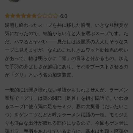
6.0
湯煎し終わったスープを丼に移した瞬間、いきなり獣臭が
気になったので、結論からいうと人を選ぶスープです。た
だ、ハマるとヤバい——見た目は淡麗系の大人しそうなス
ープに見えますが、なんのこれしきムワッと動物系の勢い
があって、軸は明らかに「骨」の旨味と分かるもの。加え
て手羽の芳ばしさが鮮明にあり、それをブーストさせるの
が「グリ」という名の加速装置。
一般的には聞き慣れない単語かもしれませんが、ラーメン
業界で「グリ」は鶏の関節（足首）を指す隠語で、いわゆ
るスープに使う鶏の足をモミジ、豚の大腿骨（だいたいこ
つ）をゲンコツなどと呼ぶラーメン用語の一種。モミジよ
りも淡白な出汁が取れる部位になるので、今回もゲン骨に
鶏ガラ、手羽をあわせているように、基本は丸鶏・廃鶏や