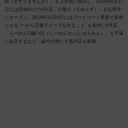
科（すすりませんか）」を上大岡に開店し、2015年8月17
日には団体向けの3号店「ロ麺ズ（ろめんず）」を弘明寺
にオープン。2016年10月6日にはフードコート事業で異例
となる “一から店舗でスープを作ること” を条件に4号店
「らーめんG麺7-01（じーめんせぶん ぜろわん）」を平塚
に出店するなど、破竹の勢いで系列店を展開。