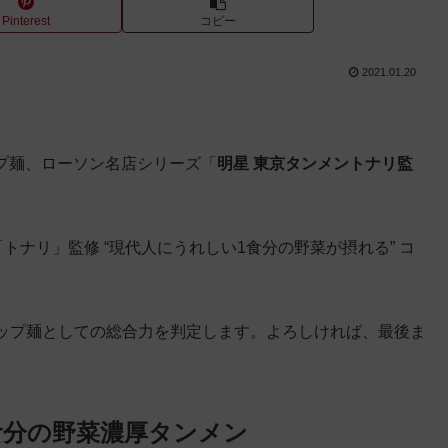
Pinterest
コピー
2021.01.20
ップ麺、ローソン名店シリーズ「
明星 東京タンメントナリ監
。
トナリ」監修 “現代人にうれしい1食分の野菜が摂れる” コ
ップ麺としての総合力を判定します。よろしければ、最後ま
食分の野菜濃厚タンメン