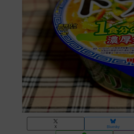
X
Bluesky