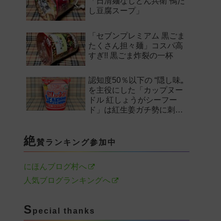
「日清麺なしどん兵衛 鴨だ
し豆腐スープ」
「セブンプレミアム 黒ごま
たくさん担々麺」コスパ高
すぎ!! 黒ごま炸裂の一杯
認知度50％以下の “隠し味„
を主役にした「カップヌー
ドル 紅しょうがシーフー
ド」は紅生姜ガチ勢に刺さ
るのか——。
絶
賛ランキング参加中
にほんブログ村へ
人気ブログランキングへ
S
pecial thanks