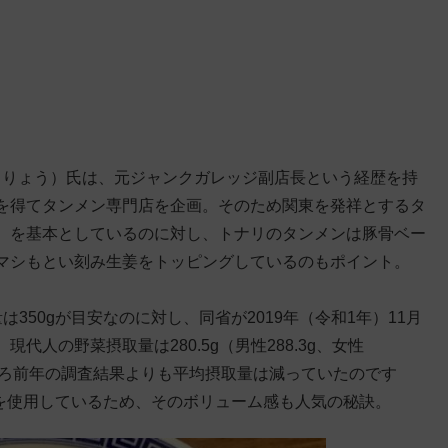
 りょう）氏は、元ジャンクガレッジ副店長という経歴を持
を得てタンメン専門店を企画。そのため関東を発祥とするタ
）を基本としているのに対し、トナリのタンメンは豚骨ベー
マシもとい刻み生姜をトッピングしているのもポイント。
350gが目安なのに対し、同省が2019年（令和1年）11月
人の野菜摂取量は280.5g（男性288.3g、女性
むしろ前年の調査結果よりも平均摂取量は減っていたのです
菜を使用しているため、そのボリューム感も人気の秘訣。