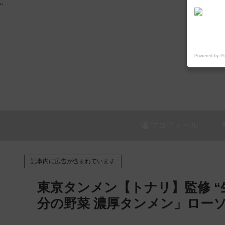
"
Powered by P
プロフィール
記事内に広告が含まれています
東京タンメン【トナリ】監修 “
分の野菜 濃厚タンメン」ローソ