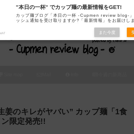
"本日の一杯" でカップ麺の最新情報をGET!
カップ麺の新商品をレビュー / アレンジするブログ
カップ麺ブログ「本日の一杯 -Cupmen review blog
ッシュ通知を受け取りますか?「最新情報」をお届けし
また今度
ush7
Site map
Mail
Info
今週の新商品
生姜のキレがヤバい” カップ麺「1食
ン限定発売!!