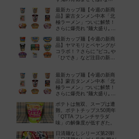
注目の新作まとめ！
最新カップ麺【今週の新商
品】蒙古タンメン中本「北
極ラーメン」ついに解禁！
さらに爆売れ “麺大盛り„ シ
リーズの新味など注目の新
最新カップ麺【今週の新商
作まとめ！
品】ヤマモリとペヤングが
コラボ！？さらに “ピコ„ や
「ひでき」など注目の新作
まとめ！
最新カップ麺【今週の新商
品】蒙古タンメン中本「北
極ラーメン」ついに解禁！
さらに爆売れ “麺大盛り„ シ
リーズの新味など注目の新
ポテトは無双、スープは遭
作まとめ！
難。ポテトチップス50周年
「QTTA フレンチサラダ
味」の解像度が低すぎた。
日清麺なしシリーズ第2弾!