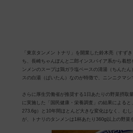
「東京タンメン トナリ」を開業した鈴木亮（すずき
ち、長崎ちゃんぽんと二郎インスパイア系から着想
ンメンのスープは鶏ガラ塩ベースの清湯（ちんたん
スの白湯（ぱいたん）なのが特徴で、ニンニクマシ
さらに厚生労働省が推奨する1日あたりの野菜摂取量は
に実施した「国民健康・栄養調査」の結果によると、現代
273.6g）と10年間ほとんど大きな変化はなく、
が、トナリのタンメンは1杯あたり360g以上の野