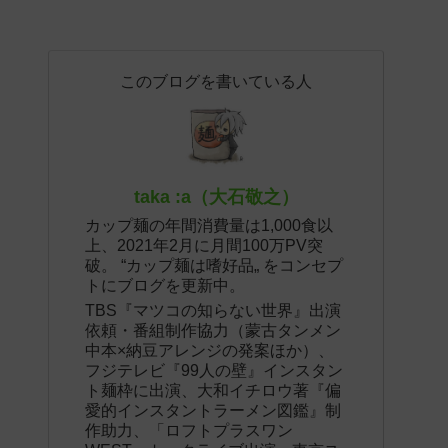
このブログを書いている人
taka :a（大石敬之）
カップ麺の年間消費量は1,000食以
上、2021年2月に月間100万PV突
破。 “カップ麺は嗜好品„ をコンセプ
トにブログを更新中。
TBS『マツコの知らない世界』出演
依頼・番組制作協力（蒙古タンメン
中本×納豆アレンジの発案ほか）、
フジテレビ『99人の壁』インスタン
ト麺枠に出演、大和イチロウ著『偏
愛的インスタントラーメン図鑑』制
作助力、「ロフトプラスワン