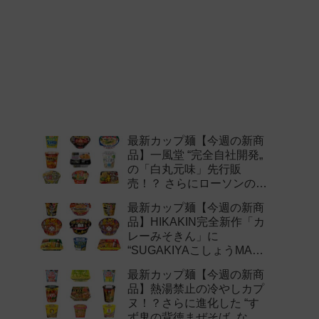
最新カップ麺【今週の新商
品】一風堂 “完全自社開発„
の「白丸元味」先行販
売！？ さらにローソンの激
辛チャレンジなどど注目の
最新カップ麺【今週の新商
新作まとめ！
品】HIKAKIN完全新作「カ
レーみそきん」に
“SUGAKIYAこしょうMAX„
など注目の新作まとめ！
最新カップ麺【今週の新商
品】熱湯禁止の冷やしカプ
ヌ！？さらに進化した “す
ず鬼の背徳まぜそば„ など