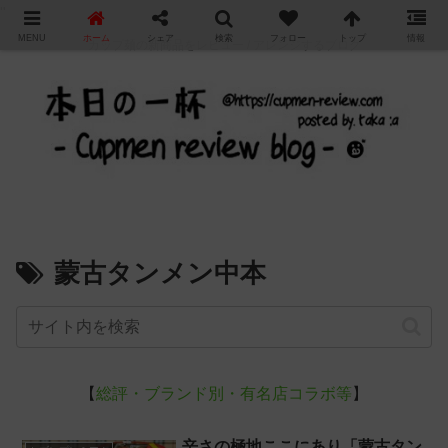
"
MENU
ホーム
シェア
検索
フォロー
トップ
情報
カップ麺の新商品をレビュー / アレンジするブログ
蒙古タンメン中本
【
総評・ブランド別・有名店コラボ等
】
辛さの極地ここにあり「蒙古タン