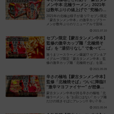
セブンプレミアム
メン中本 北極ラーメン」2021年
は数年ぶりの値上げで “究極の一
杯” に!?
2021年の北極は様子が違う!? セブン限定
「蒙古タンメン中本」の激辛カップラー
メンが数年ぶりのリニューアルで旨味を
強化!! 日清食品と共同開発「セブンプレ
2021.07.10
ミアム 蒙古タンメン中本 北極ラーメン」
を食べてみた感想と評価・レビューで
セブン限定【蒙古タンメン中本】
セブンプレミアム
す。
監修の激辛カップ麺「北極焼そ
ば」を “湯切りなし” で食べてみ
た結果——
激うまソースラーメン爆誕!? セブン＆ア
イグループ限定「蒙古タンメン中本」監
修の激辛カップ麺「北極焼そば」を湯切
りせずに “汁あり” で食べてみた結果
2021.05.09
——。おいしい？ まずい？ ちょっと特殊
なアレンジレシピと作り方のコツを紹介!!
辛さの極地【蒙古タンメン中本】
セブンプレミアム
監修「北極焼そば」ついに降臨!!
“激辛マヨファイヤー” が想像以
上に辛かった件
蒙古タンメン中本が誇る辛さの極地「北
極ラーメン」を “お店にはない” カップ麺
だけの焼きそばにアレンジ!! 辛い? 辛く
ない? セブンプレミアム「蒙古タンメン
2021.05.04
中本 北極 (ほっきょく) 焼そば」を食べて
みた感想と評価・レビューです。