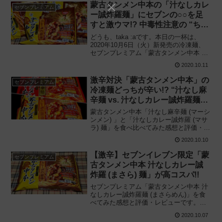
べ方を公式がカップメシにアレンジ!!
蒙古タンメン中本の「汁なしカレ
セブンプレミアム
ー誠炸羅麺」にセブンの○○を足
すと激ウマ!? 中毒性注意の “ちょ
い足しアレンジ3選” 紹介!!
どうも、taka :aです。本日の一杯は、
2020年10月6日（火）新発売の冷凍麺、
セブンプレミアム「蒙古タンメン中本 汁
なし誠炸羅麺」のアレンジレシピです。
2020.10.11
セブンイレブンで完結!! 蒙古タンメン中
本の「汁なしカレー誠炸羅麺」にセブン
激辛対決「蒙古タンメン中本」の
セブンプレミアム
の○○...
冷凍麺どっちが辛い!? “汁なし麻
辛麺 vs. 汁なしカレー誠炸羅麺”
徹底比較!!
蒙古タンメン中本「汁なし麻辛麺 (マーシ
ンメン) 」と「汁なしカレー誠炸羅 (マサ
ラ) 麺」を食べ比べてみた感想と評価・レ
ビューです。どっちが辛い!? セブンイレ
2020.10.10
ブンで買える激辛の汁なし冷凍麺 “麻辛
麺” と “誠炸羅麺” を徹底比較!!
【激辛】セブンイレブン限定「蒙
セブンプレミアム
古タンメン中本 汁なしカレー誠
炸羅 (まさら) 麺」が高コスパ!!
セブンプレミアム「蒙古タンメン中本 汁
なしカレー誠炸羅麺 (まさらめん)」を食
べてみた感想と評価・レビューです。新
宿店のインドラーメンをアレンジ!? 中本
2020.10.07
秘伝 “激辛旨カレー” が極太麺に絡む中毒