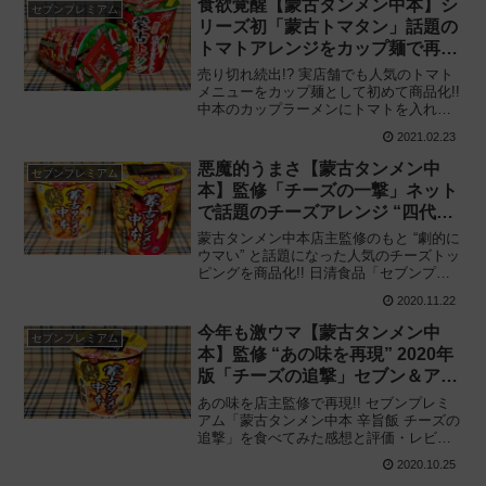
食欲覚醒【蒙古タンメン中本】シ
セブンプレミアム
リーズ初「蒙古トマタン」話題の
トマトアレンジをカップ麺で再
現!!
売り切れ続出!? 実店舗でも人気のトマト
メニューをカップ麺として初めて商品化!!
中本のカップラーメンにトマトを入れる
噂のアレンジを再現「セブンプレミアム
2021.02.23
蒙古タンメン中本 蒙古トマタン」を食べ
てみた感想と評価・レビューです。
悪魔的うまさ【蒙古タンメン中
セブンプレミアム
本】監修「チーズの一撃」ネット
で話題のチーズアレンジ “四代
目” 降臨!!
蒙古タンメン中本店主監修のもと “劇的に
ウマい” と話題になった人気のチーズトッ
ピングを商品化!! 日清食品「セブンプレ
ミアム 蒙古タンメン中本 限定チーズの一
2020.11.22
撃 コク旨味噌」2020年版 (四代目) を食べ
てみた感想と評価・レビューです。
今年も激ウマ【蒙古タンメン中
セブンプレミアム
本】監修 “あの味を再現” 2020年
版「チーズの追撃」セブン＆アイ
限定発売!!
あの味を店主監修で再現!! セブンプレミ
アム「蒙古タンメン中本 辛旨飯 チーズの
追撃」を食べてみた感想と評価・レビュ
ーです。蒙古タンメン中本のカップラー
2020.10.25
メンにチーズを入れるネットで話題の食