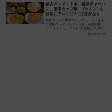
性注意の一杯 セブンイレブン限定発売!!
蒙古タンメン中本「極豚チャーハ
セブンプレミアム
ン」激辛カップ麺 “ゴットン” を
炒飯にアレンジ!!（正直かなりオ
ススメ）
蒙古タンメン中本のカップラーメンを激
辛炒飯に!? アレンジレシピ「極豚炒飯
(ゴットンチャーハン)」の感想と作り方を
紹介!! セブンプレミアム×日清食品の「極
2020.03.07
豚ラーメン (ゴットンラーメン)」を極豚
チャーハンにアレンジしてみた結果——