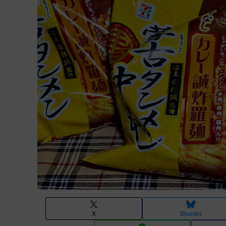
X
Bluesky