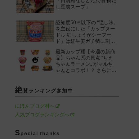
「日清麺なしどん兵衛 鴨だ
し豆腐スープ」
認知度50％以下の “隠し味„
を主役にした「カップヌー
ドル 紅しょうがシーフー
ド」は紅生姜ガチ勢に刺さ
るのか——。
最新カップ麺【今週の新商
品】ちゃん系の原点 “ちえ
ちゃんラーメン„ がマルち
ゃんとコラボ！？ さらに
「末廣家」や「鴨to葱」参
戦など注目の新作まとめ！
絶
賛ランキング参加中
にほんブログ村へ
人気ブログランキングへ
S
pecial thanks