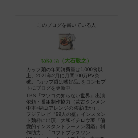
このブログを書いている人
taka :a（大石敬之）
カップ麺の年間消費量は1,000食以
上、2021年2月に月間100万PV突
破。 “カップ麺は嗜好品„ をコンセプ
トにブログを更新中。
TBS『マツコの知らない世界』出演
依頼・番組制作協力（蒙古タンメン
中本×納豆アレンジの発案ほか）、
フジテレビ『99人の壁』インスタン
ト麺枠に出演、大和イチロウ著『偏
愛的インスタントラーメン図鑑』制
作助力、「ロフトプラスワン