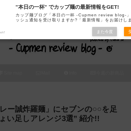
"本日の一杯" でカップ麺の最新情報をGET!
カップ麺の新商品をレビュー / アレンジするブログ
カップ麺ブログ「本日の一杯 -Cupmen review blog
ッシュ通知を受け取りますか?「最新情報」をお届けし
また今度
ush7
Site map
Mail
Info
今週の新商品
レー誠炸羅麺」にセブンの○○を足
ょい足しアレンジ3選” 紹介!!