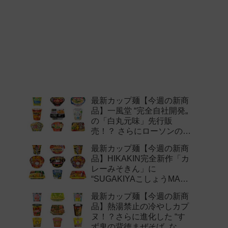
最新カップ麺【今週の新商
品】一風堂 “完全自社開発„
の「白丸元味」先行販
売！？ さらにローソンの激
辛チャレンジなどど注目の
最新カップ麺【今週の新商
新作まとめ！
品】HIKAKIN完全新作「カ
レーみそきん」に
“SUGAKIYAこしょうMAX„
など注目の新作まとめ！
最新カップ麺【今週の新商
品】熱湯禁止の冷やしカプ
ヌ！？さらに進化した “す
ず鬼の背徳まぜそば„ など