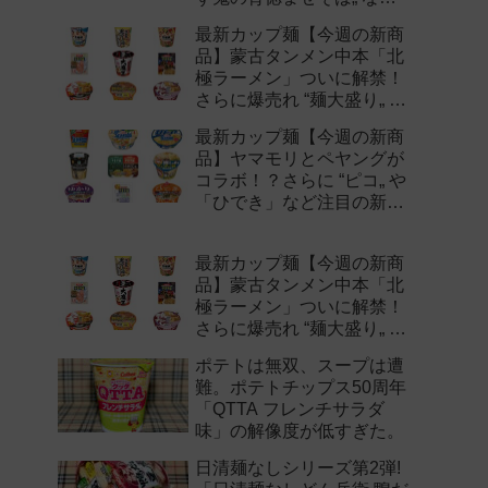
注目の新作まとめ！
最新カップ麺【今週の新商
品】蒙古タンメン中本「北
極ラーメン」ついに解禁！
さらに爆売れ “麺大盛り„ シ
リーズの新味など注目の新
最新カップ麺【今週の新商
作まとめ！
品】ヤマモリとペヤングが
コラボ！？さらに “ピコ„ や
「ひでき」など注目の新作
まとめ！
最新カップ麺【今週の新商
品】蒙古タンメン中本「北
極ラーメン」ついに解禁！
さらに爆売れ “麺大盛り„ シ
リーズの新味など注目の新
ポテトは無双、スープは遭
作まとめ！
難。ポテトチップス50周年
「QTTA フレンチサラダ
味」の解像度が低すぎた。
日清麺なしシリーズ第2弾!