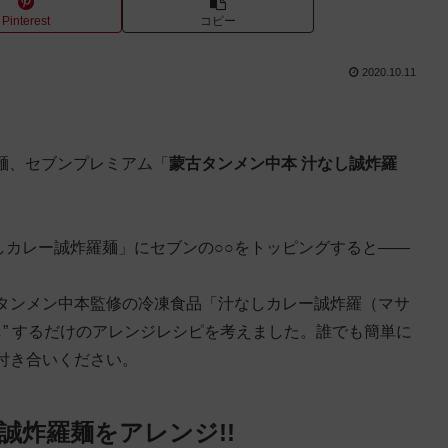
Pinterest
コピー
2020.10.11
凍麺、セブンプレミアム「
蒙古タンメン中本 汁なし誠炸羅
なしカレー誠炸羅麺」にセブンの○○をトッピングすると——
タンメン中本監修の冷凍食品「汁なしカレー誠炸羅（マサ
し” するだけのアレンジレシピを考えました。誰でも簡単に
付き合いください。
誠炸羅麺をアレンジ!!