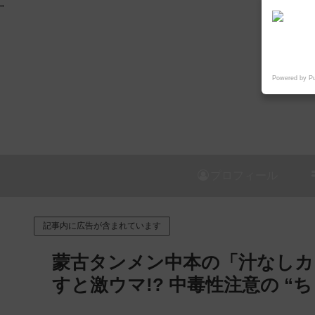
"
Powered by P
プロフィール
記事内に広告が含まれています
蒙古タンメン中本の「汁なしカ
すと激ウマ!? 中毒性注意の “ち