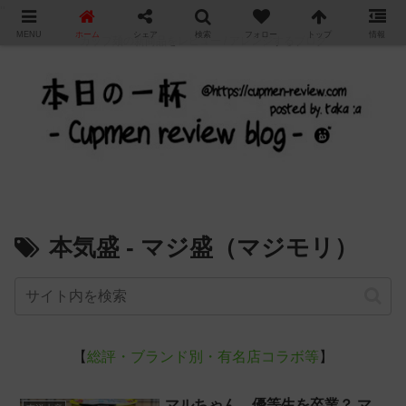
"
MENU
ホーム
シェア
検索
フォロー
トップ
情報
カップ麺の新商品をレビュー / アレンジするブログ
本気盛 - マジ盛（マジモリ）
【
総評・ブランド別・有名店コラボ等
】
マルちゃん、優等生を卒業？ マ