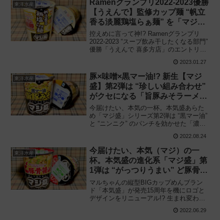
Ramenグランプリ2022-2023優勝
東洋水産
【うえんで】監修カップ麺 “帆立
香る淡麗鶏塩らぁ麺” を「マジ
盛」で商品化!!
控えめに言って神!? Ramenグランプリ
2022-2023 “スープ飲み干したくなる部門”
優勝「うえんで 喜多方店」のエントリー
をカップラーメンで再現!! 東洋水産「マ
2023.01.27
ルちゃん マジ盛 帆立香る鶏塩らぁ麺」を
食べてみた感想と評価・レビューです。
豚×味噌×黒マー油!? 新生【マジ
東洋水産
盛】第2弾は “珍しい組み合わせ”
がクセになる「旨豚みそラーメ
ン」を展開!!
今届けたい、本気の一杯。本気盛あらた
め「マジ盛」シリーズ第2弾は “黒マー油”
と “ニンニク” のパンチを効かせた「濃厚
旨豚みそラーメン」を市場に投下!! 東洋
2022.08.24
水産「マジ盛 黒マー油旨豚みそ」を食べ
てみた感想と評価・レビューです。
今届けたい、本気（マジ）の一
東洋水産
杯。本気盛の進化系「マジ盛」第
1弾は “がっつりうまい” ど豚骨醤
油!!
マルちゃんの縦型BIGカップめんブラン
ド「本気盛」が発売15周年を機にロゴと
デザインをリニューアル!? 生まれ変わっ
た「マジ盛」ついに始動‥‥!! 東洋水産
2022.06.29
の新たな挑戦「マジ盛 ど豚骨醤油」を食