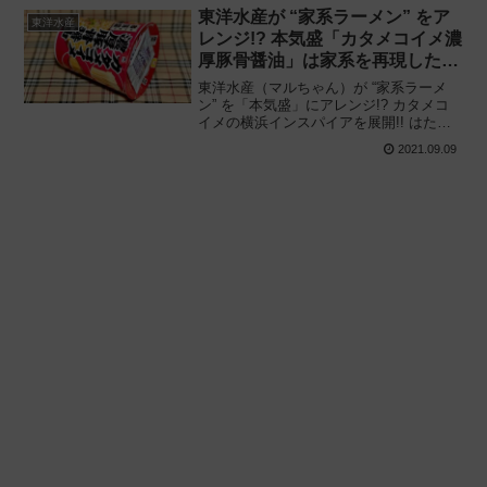
想と評価・レビューです。
東洋水産が “家系ラーメン” をア
東洋水産
レンジ!? 本気盛「カタメコイメ濃
厚豚骨醤油」は家系を再現したカ
ップ麺なのか——
東洋水産（マルちゃん）が “家系ラーメ
ン” を「本気盛」にアレンジ!? カタメコ
イメの横浜インスパイアを展開!! はたし
て家系を再現したカップラーメンなのか
2021.09.09
「本気盛 カタメコイメ濃厚豚骨醤油」を
食べてみた感想と評価・レビューです。