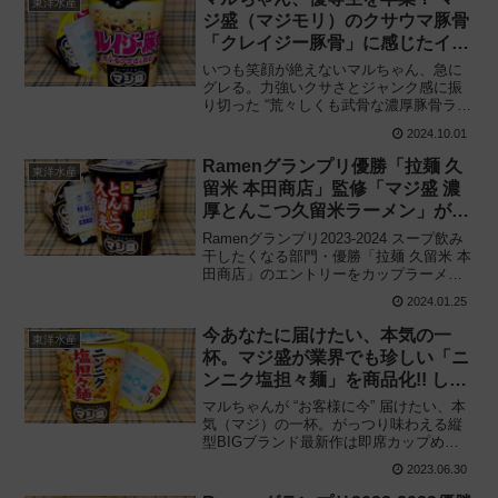
東洋水産
ジ盛（マジモリ）のクサウマ豚骨
「クレイジー豚骨」に感じたイン
パクトと課題
いつも笑顔が絶えないマルちゃん、急に
グレる。力強いクサさとジャンク感に振
り切った “荒々しくも武骨な濃厚豚骨ラー
メン„ を市場に投下!! 東洋水産「マジ盛
2024.10.01
（まじもり）クレイジー豚骨」を食べて
みた感想と評価・レビューです。
Ramenグランプリ優勝「拉麺 久
東洋水産
留米 本田商店」監修「マジ盛 濃
厚とんこつ久留米ラーメン」がク
サ旨い!!
Ramenグランプリ2023-2024 スープ飲み
干したくなる部門・優勝「拉麺 久留米 本
田商店」のエントリーをカップラーメン
で再現!! 東洋水産「マルちゃん マジ盛
2024.01.25
（マジモリ）濃厚とんこつ久留米ラーメ
ン」を食べてみた感想と評価・レビュー
今あなたに届けたい、本気の一
東洋水産
です。
杯。マジ盛が業界でも珍しい「ニ
ンニク塩担々麺」を商品化!! しか
し、このスタイルは‥‥
マルちゃんが “お客様に今” 届けたい、本
気（マジ）の一杯。がっつり味わえる縦
型BIGブランド最新作は即席カップめん
業界でもレアな塩坦々麺!! 東洋水産「マ
2023.06.30
ジ盛（マジモリ）ニンニク塩担々麺」を
食べてみた感想と評価・レビューです。