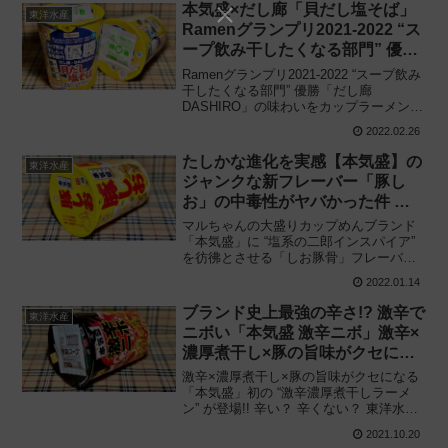
べてみた感想と評価・レビューです。
本気盛×だし廊「貝だし塩そば」
東洋水産
Ramenグランプリ2021-2022 “ス
ープ飲み干したくなる部門” 優勝
の味を商品化!! しかし‥‥
Ramenグランプリ2021-2022 “スープ飲み
干したくなる部門” 優勝「だし廊
DASHIRO」の味わいをカップラーメンと
して商品化!! しかし‥‥東洋水産「マル
2022.02.26
ちゃん 本気盛（マジモリ）貝だし塩そ
ば」を食べてみた感想と評価・レビュー
たしかな進化を実感【本気盛】の
東洋水産
です。
ジャンクな新フレーバー「豚し
お」の中毒性がヤバかった件 ※
にんにく注意
マルちゃんの大盛りカップめんブランド
「本気盛」に “塩系の二郎インスパイア”
を彷彿とさせる「しお豚骨」フレーバー
降臨!! やみつき屋との違いとは‥‥。東
2022.01.14
洋水産「本気盛（マジモリ）豚しお」を
食べてみた感想と評価・レビューです。
ブランド史上最強の辛さ!? 激辛で
東洋水産
ニボい「本気盛 激辛ニボ」激辛×
濃厚煮干し×豚の旨味がクセにな
る一杯!!
激辛×濃厚煮干し×豚の旨味がクセになる
「本気盛」初の “激辛濃厚煮干しラーメ
ン” が登場!! 辛い？ 辛くない？ 東洋水産
（マルちゃん）の激辛カップ麺「本気盛
2021.10.20
（マジモリ）激辛ニボ」を食べてみた感