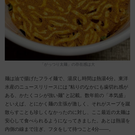
「がっつり太麺」の存在感は大
麺は油で揚げたフライ麺で、湯戻し時間は熱湯4分。東洋
水産のニュースリリースには “粘りのなかにも歯切れ感が
ある、かたくコシが強い麺” と記載。数年前の「本気盛」
といえば、とにかく麺の主張が激しく、それがスープを蹴
散らすことも珍しくなかったのに対し、ここ最近の太麺は
安心して食べられるようになってきました。あとは熱湯を
内側の線まで注ぎ、フタをして待つこと4分——。