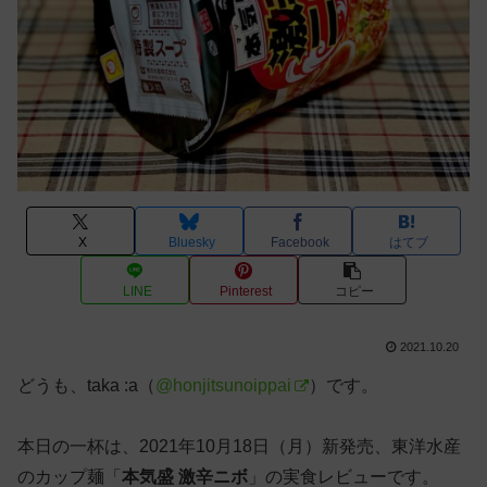
X
Bluesky
Facebook
はてブ
LINE
Pinterest
コピー
2021.10.20
どうも、taka :a（
@honjitsunoippai
）です。
本日の一杯は、2021年10月18日（月）新発売、東洋水産
のカップ麺「
本気盛 激辛ニボ
」の実食レビューです。