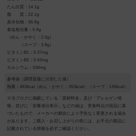
たん白質：14.1g
脂 質：22.1g
炭水化物：56.8g
食塩相当量：5.8g
（めん・かやく：2.0g）
（スープ：3.8g）
ビタミンB1：0.37mg
ビタミンB2：0.43mg
カルシウム：338mg
参考値（調理直後に分別した値）
熱量：483kcal（めん・かやく：353kcal）（スープ：130kcal）
※当ブログに掲載している「原材料名」及び「アレルゲン情
報」並びに「栄養成分表示」などの値は、実食時点の現品に基
づいたもので、メーカーの都合により予告なく変更される場合
があります。ご購入・お召し上がりの前には、お手元の製品に
記載されている情報を必ずご確認ください。