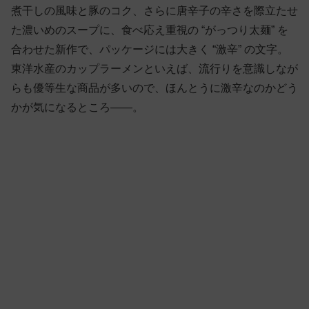
煮干しの風味と豚のコク、さらに唐辛子の辛さを際立たせ
た濃いめのスープに、食べ応え重視の “がっつり太麺” を
合わせた新作で、パッケージには大きく “激辛” の文字。
東洋水産のカップラーメンといえば、流行りを意識しなが
らも優等生な商品が多いので、ほんとうに激辛なのかどう
かが気になるところ——。