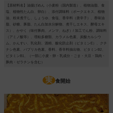
【原材料名】油揚げめん（小麦粉（国内製造）、植物油脂、食
塩、植物性たん白、卵白）、添付調味料（ポークエキス、植物
油、粉末煮干し、しょうゆ、食塩、香辛料（唐辛子）、香味油
脂、砂糖、豚脂、たん白加水分解物、煮干しエキス、酵母エキ
ス）、かやく（味付豚肉、メンマ、ねぎ）/ 加工でん粉、調味料
（アミノ酸等）、増粘多糖類、カラメル色素、炭酸カルシウ
ム、かんすい、乳化剤、酒精、酸化防止剤（ビタミンE）、クチ
ナシ色素、パプリカ色素、香料、香辛料抽出物、ビタミンB2、
ビタミンB1、（一部に小麦・卵・乳成分・ごま・大豆・鶏肉・
豚肉・ゼラチンを含む）
実
食開始