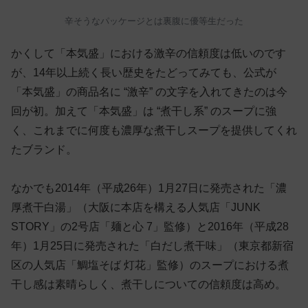
辛そうなパッケージとは裏腹に優等生だった
かくして「本気盛」における激辛の信頼度は低いのです
が、14年以上続く長い歴史をたどってみても、公式が
「本気盛」の商品名に “激辛” の文字を入れてきたのは今
回が初。加えて「本気盛」は “煮干し系” のスープに強
く、これまでに何度も濃厚な煮干しスープを提供してくれ
たブランド。
なかでも2014年（平成26年）1月27日に発売された「濃
厚煮干白湯」（大阪に本店を構える人気店「JUNK
STORY」の2号店「麺と心 7」監修）と2016年（平成28
年）1月25日に発売された「白だし煮干味」（東京都新宿
区の人気店「鯛塩そば 灯花」監修）のスープにおける煮
干し感は素晴らしく、煮干しについての信頼度は高め。