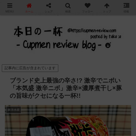
"
MENU
ホーム
シェア
検索
フォロー
トップ
情報
カップ麺の新商品をレビュー / アレンジするブログ
記事内に広告が含まれています
ブランド史上最強の辛さ!? 激辛でニボい
「本気盛 激辛ニボ」激辛×濃厚煮干し×豚
の旨味がクセになる一杯!!
東洋水産