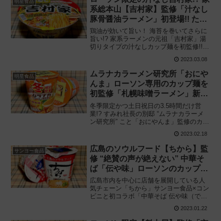
明星食品
系総本山【吉村家】監修「汁なし
豚骨醤油ラーメン」初登場!! ただ
し “海苔の使い方” に気を付けて
鶏油が効いて旨い！ 海苔を巻いてさらに
旨い!? 家系ラーメンの元祖「吉村家」湯
切りタイプの汁なしカップ麺を初監修!!
ローソン×明星食品「家系総本山 吉村家
2023.03.08
監修 汁なし豚骨醤油ラーメン」を食べて
みた感想と評価・レビューです。
ムラナカラーメン研究所「おにや
明星食品
んま」ローソン専用のカップ麺を
初監修「札幌味噌ラーメン」新発
売!!
冬季限定かつ土日祝日の3.5時間だけ営
業!? すみれ社長の別邸 “ムラナカラーメ
ン研究所” こと「おにやんま」監修のカッ
プラーメンついに登場!! ローソン限定
2023.02.18
「ムラナカラーメン研究所 札幌味噌ラー
メン」を食べてみた感想と評価・レビュ
広島のソウルフード【ちから】監
サンヨー食品
ーです。
修 “絶賛の声が絶えない” 中華そ
ば「伝や味」ローソンのカップ麺
で全国進出!!
広島市内を中心に店舗を展開している人
気チェーン「ちから」サンヨー食品×コン
ビニと初コラボ「中華そば 伝や味（でん
やあじ）」をカップラーメンで再現!! ち
2023.01.22
から監修「広島中華そば 伝や味」を食べ
てみた感想と評価・レビューです。