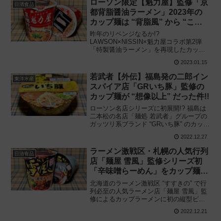
ローソン限定【魁力屋】監修「京
日清食品
都背脂醤油ラーメン」2023年の
カップ麺は “背脂風” から “こだ
わり背脂” に!!
昨年のリベンジなるか!?
LAWSON×NISSIN×魁力屋コラボ第2弾
「特製醤油ラーメン」を再現したカップ
ラーメンが今年も登場!! ローソン名店シ
2023.01.15
リーズ「魁力屋（かいりきや）京都背脂
醤油ラーメン」を食べてみた感想と評
若武者【外伝】福島発の二郎イン
東洋水産
価・レビューです。
スパイア店「GRいち豚」監修の
カップ麺が “想像以上” だった件!!
ローソン名店シリーズに初展開!? 福島は
二本松の名店「麺処 若武者」グループの
ガッツリ系ブランド “GRいち豚” のカップ
ラーメンが満を持して登場!! 東洋水産
2022.12.27
「若武者外伝 ガッツリラーメン いち豚」
を食べてみた感想と評価・レビューで
ラーメン激戦区・札幌の人気行列
日清食品
す。
店「麺屋 雪風」監修シリーズ初
「辛味噌らーめん」をカップ麺で
再現!!
北海道のラーメン激戦区 “すすきの” で行
列必至の人気ラーメン店「麺屋 雪風」監
修によるカップラーメンに初の縦型ビッ
グが登場!! ローソン名店シリーズ「麺屋
2022.12.21
雪風（ゆきかぜ）濃厚辛味噌らーめん」