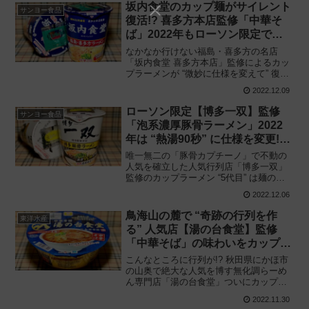
坂内食堂のカップ麺がサイレント
サンヨー食品
復活!? 喜多方本店監修「中華そ
ば」2022年もローソン限定で再
び登場!!
なかなか行けない福島・喜多方の名店
「坂内食堂 喜多方本店」監修によるカッ
プラーメンが “微妙に仕様を変えて” 復
活!! ローソン名店シリーズ「坂内食堂 喜
2022.12.09
多方本店監修 中華そば」2022年発売品を
食べてみた感想と評価・レビューです。
ローソン限定【博多一双】監修
サンヨー食品
「泡系濃厚豚骨ラーメン」2022
年は “熱湯90秒” に仕様を変更!!
ただし油断するな
唯一無二の「豚骨カプチーノ」で不動の
人気を確立した人気行列店「博多一双」
監修のカップラーメン “5代目” は麺の進
化に注目!! ローソン名店シリーズ「博多
2022.12.06
一双 泡系濃厚豚骨ラーメン」（五代目）
を食べてみた感想と評価・レビューで
鳥海山の麓で “奇跡の行列を作
東洋水産
す。
る” 人気店【湯の台食堂】監修
「中華そば」の味わいをカップ麺
で再現!!
こんなところに行列が!? 秋田県にかほ市
の山奥で絶大な人気を博す無化調らーめ
ん専門店「湯の台食堂」ついにカップラ
ーメンを初監修!! 東洋水産と共同開発
2022.11.30
「湯（ゆ）の台（だい）食堂 中華そば」