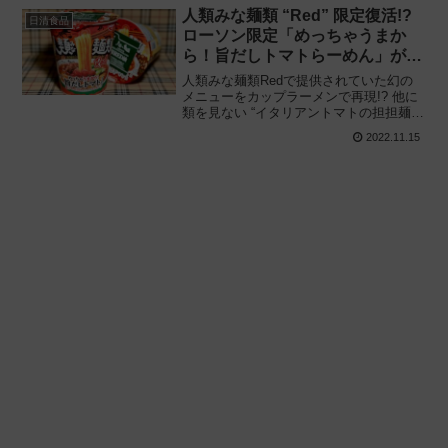
を食べてみた感想と評価・レビューで
人類みな麺類 “Red” 限定復活!?
日清食品
す。
ローソン限定「めっちゃうまか
ら！旨だしトマトらーめん」が新
境地!!
人類みな麺類Redで提供されていた幻の
メニューをカップラーメンで再現!? 他に
類を見ない “イタリアントマトの担担麺
らーめんmacro” 限定復活!! 日清食品「め
2022.11.15
っちゃうまから！旨だしトマトらーめ
ん」を食べてみた感想と評価・レビュー
です。