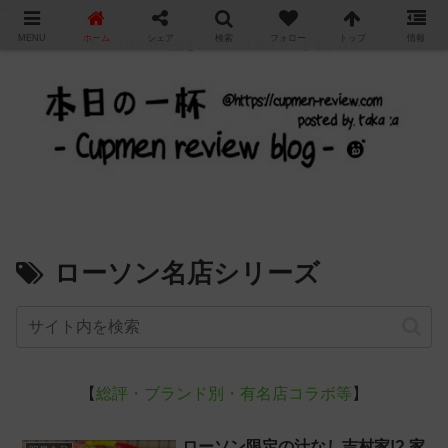
"
MENU
ホーム
シェア
検索
フォロー
トップ
情報
カップ麺の新商品をレビュー / アレンジするブログ
ローソン名店シリーズ
【
総評・ブランド別・有名店コラボ等
】
ローソン限定の汁なし吉村家!? 家