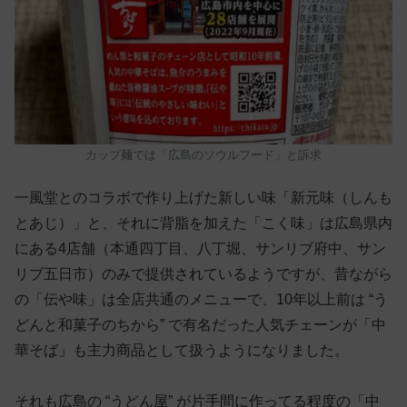
カップ麺では「広島のソウルフード」と訴求
一風堂とのコラボで作り上げた新しい味「新元味（しんも
とあじ）」と、それに背脂を加えた「こく味」は広島県内
にある4店舗（本通四丁目、八丁堀、サンリブ府中、サン
リブ五日市）のみで提供されているようですが、昔ながら
の「伝や味」は全店共通のメニューで、10年以上前は “う
どんと和菓子のちから” で有名だった人気チェーンが「中
華そば」も主力商品として扱うようになりました。
それも広島の “うどん屋” が片手間に作ってる程度の「中