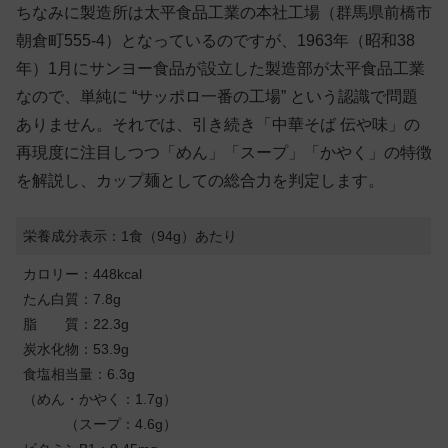
ちなみに製造所は太平食品工業の本社工場（群馬県前橋市
朝倉町555-4）となっているのですが、1963年（昭和38
年）1月にサンヨー食品が設立した製造部が太平食品工業
なので、単純に “サッポロ一番の工場” という認識で問題
ありません。それでは、引き続き「中華そば 伝や味」の
再現度に注目しつつ「めん」「スープ」「かやく」の特徴
を解説し、カップ麺としての総合力を判定します。
栄養成分表示：1食（94g）あたり
カロリー：448kcal
たん白質：7.8g
脂 質：22.3g
炭水化物：53.9g
食塩相当量：6.3g
（めん・かやく：1.7g）
（スープ：4.6g）