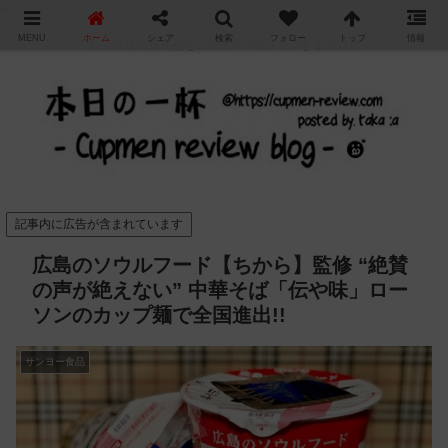
"
MENU
ホーム
シェア
検索
フォロー
トップ
情報
カップ麺の新商品をレビュー / アレンジするブログ
記事内に広告が含まれています
広島のソウルフード【ちから】監修 “絶賛
の声が絶えない” 中華そば「伝や味」ロー
ソンのカップ麺で全国進出!!
サンヨー食品