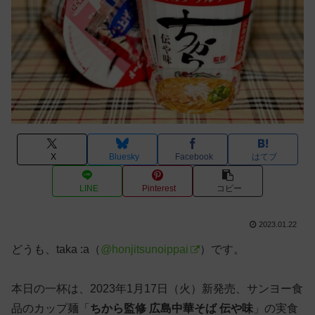
X
Bluesky
Facebook
はてブ
LINE
Pinterest
コピー
2023.01.22
どうも、taka :a（
@honjitsunoippai
）です。
本日の一杯は、2023年1月17日（火）新発売、サンヨー食
品のカップ麺「
ちから監修 広島中華そば 伝や味
」の実食