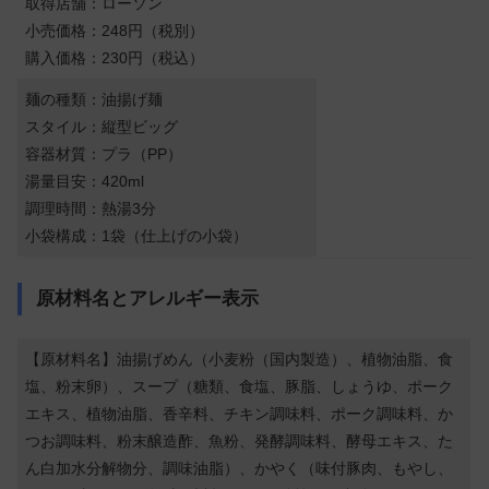
取得店舗：ローソン
小売価格：248円（税別）
購入価格：230円（税込）
麺の種類：油揚げ麺
スタイル：縦型ビッグ
容器材質：プラ（PP）
湯量目安：420ml
調理時間：熱湯3分
小袋構成：1袋（仕上げの小袋）
原材料名とアレルギー表示
【原材料名】油揚げめん（小麦粉（国内製造）、植物油脂、食
塩、粉末卵）、スープ（糖類、食塩、豚脂、しょうゆ、ポーク
エキス、植物油脂、香辛料、チキン調味料、ポーク調味料、か
つお調味料、粉末醸造酢、魚粉、発酵調味料、酵母エキス、た
ん白加水分解物分、調味油脂）、かやく（味付豚肉、もやし、