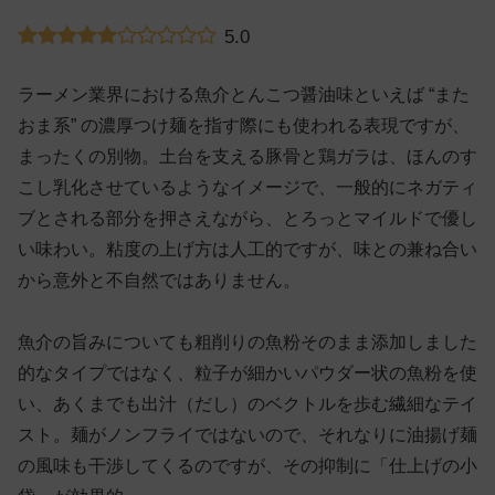
5.0
ラーメン業界における魚介とんこつ醤油味といえば “また
おま系” の濃厚つけ麺を指す際にも使われる表現ですが、
まったくの別物。土台を支える豚骨と鶏ガラは、ほんのす
こし乳化させているようなイメージで、一般的にネガティ
ブとされる部分を押さえながら、とろっとマイルドで優し
い味わい。粘度の上げ方は人工的ですが、味との兼ね合い
から意外と不自然ではありません。
魚介の旨みについても粗削りの魚粉そのまま添加しました
的なタイプではなく、粒子が細かいパウダー状の魚粉を使
い、あくまでも出汁（だし）のベクトルを歩む繊細なテイ
スト。麺がノンフライではないので、それなりに油揚げ麺
の風味も干渉してくるのですが、その抑制に「仕上げの小