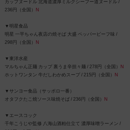
カップヌードル 北海道濃厚ミルクシーフー道ヌードル /
236円（全国）
N
▼明星食品
明星 一平ちゃん夜店の焼そば 大盛 ペッパービーフ味 /
298円（全国）
N
▼東洋水産
マルちゃん正麺 カップ 裏うま辛担々麺 / 278円（全国）
N
ホットワンタン 牛だしわかめスープ / 215円（全国）
N
▼サンヨー食品（サッポロ一番）
オタフクたこ焼ソース味焼そば / 236円（全国）
N
▼エースコック
千年こうじや監修 八海山酒粕仕立て 濃厚味噌ラーメン /