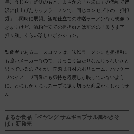
年こうじや」監修のもと、まさかの「八海山」の酒粕で贅
沢に仕上げたカップラーメンで、同じコンセプトの「担担
麺」も同時に展開。酒粕仕立ての味噌ラーメンなら想像つ
きますけど、酒粕仕立ての担担麺とは前述の「裏うま辛
担々麺」くらい珍しいポジション。
製造者であるエースコックは、味噌ラーメンにも担担麺に
も強いメーカーなので、けっこう当たりなんじゃないかと
思っているのですが、問題は具材のボリューム。パッケー
ジのイメージ画像にも気持ち程度しか映っていないよう
に、とにもかくにもスープに振り切った商品かもしれませ
ん。
まるか食品「ペヤング サムギョプサル風やきそ
ば」新発売