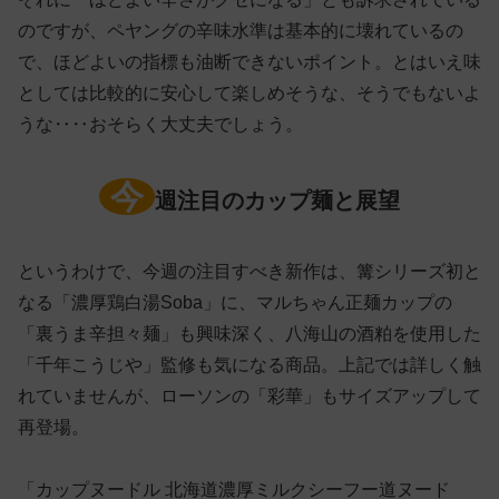
のですが、ペヤングの辛味水準は基本的に壊れているの
で、ほどよいの指標も油断できないポイント。とはいえ味
としては比較的に安心して楽しめそうな、そうでもないよ
うな‥‥おそらく大丈夫でしょう。
今
週注目のカップ麺と展望
というわけで、今週の注目すべき新作は、篝シリーズ初と
なる「濃厚鶏白湯Soba」に、マルちゃん正麺カップの
「裏うま辛担々麺」も興味深く、八海山の酒粕を使用した
「千年こうじや」監修も気になる商品。上記では詳しく触
れていませんが、ローソンの「彩華」もサイズアップして
再登場。
「カップヌードル 北海道濃厚ミルクシーフー道ヌード