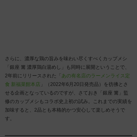
さらに、濃厚な鶏の旨みを味わい尽くすべくカップメシ
「銀座 篝 濃厚鶏白湯めし」も同時に展開ということで、
2年前にリリースされた「
あの有名店のラーメンライス定
食 新福菜館本店
」（2022年6月20日発売品）を彷彿とさ
せる企画となっているのですが、さておき「銀座 篝」監
修のカップメシもコラボ史上初の試み。これまでの実績を
加味すると、2品とも本格的かつ安心して楽しめそうで
す。