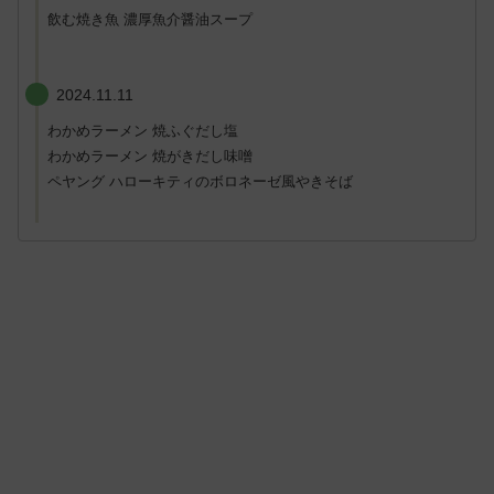
飲む焼き魚 濃厚魚介醤油スープ
2024.11.11
わかめラーメン 焼ふぐだし塩
わかめラーメン 焼がきだし味噌
ペヤング ハローキティのボロネーゼ風やきそば