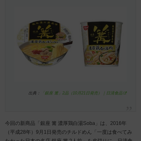
出典：
「銀座 篝」2品（10月21日発売）｜日清食品
今回の新商品「銀座 篝 濃厚鶏白湯Soba」は、2016年
（平成28年）9月1日発売のチルドめん「一度は食べてみ
たかった日本の名店 銀座 篝 2人前」を皮切りに、日清食