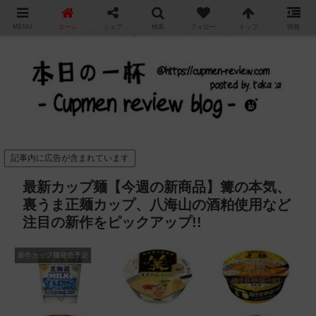
"
MENU
ホーム
シェア
検索
フォロー
トップ
情報
カップ麺の新商品をレビュー / アレンジするブログ
記事内に広告が含まれています
最新カップ麺【今週の新商品】篝の本気、
裏うま正麺カップ、八海山の酒粕使用など
注目の新作をピックアップ!!
新作カップ麺発売予定