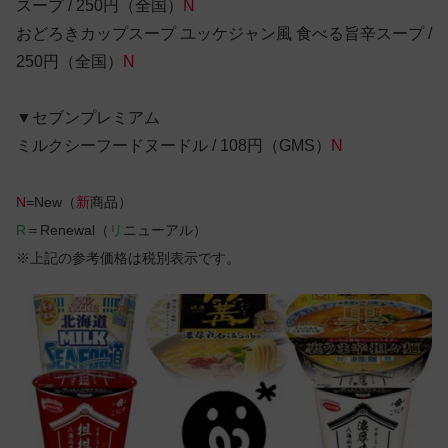
スープ / 250円（全国）
N
おどろきカップスープ ユッケジャン風 食べる旨辛スープ /
250円（全国）
N
▼セブンプレミアム
ミルクシーフードヌードル / 108円（GMS）
N
N
=New（
新
商品）
R
＝Renewal（
リ
ニューアル）
※上記の参考価格は税別表示です。