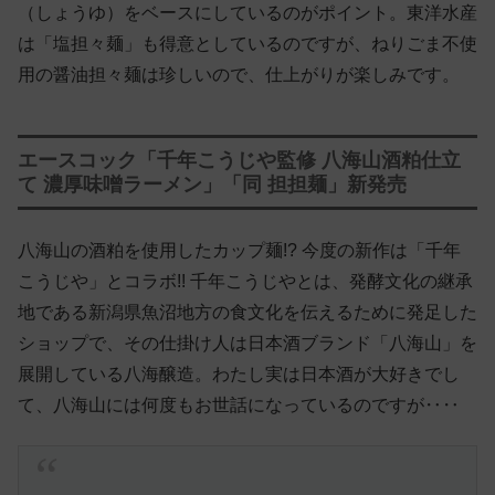
（しょうゆ）をベースにしているのがポイント。東洋水産
は「塩担々麺」も得意としているのですが、ねりごま不使
用の醤油担々麺は珍しいので、仕上がりが楽しみです。
エースコック「千年こうじや監修 八海山酒粕仕立
て 濃厚味噌ラーメン」「同 担担麺」新発売
八海山の酒粕を使用したカップ麺!? 今度の新作は「千年
こうじや」とコラボ!! 千年こうじやとは、発酵文化の継承
地である新潟県魚沼地方の食文化を伝えるために発足した
ショップで、その仕掛け人は日本酒ブランド「八海山」を
展開している八海醸造。わたし実は日本酒が大好きでし
て、八海山には何度もお世話になっているのですが‥‥