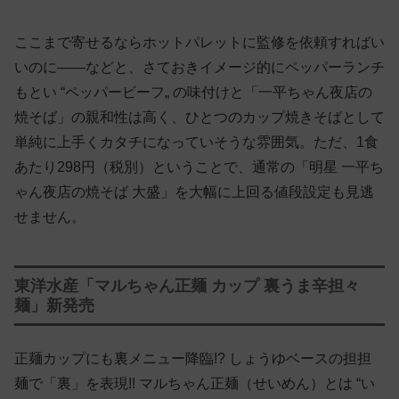
ここまで寄せるならホットパレットに監修を依頼すればい
いのに——などと、さておきイメージ的にペッパーランチ
もとい “ペッパービーフ„ の味付けと「一平ちゃん夜店の
焼そば」の親和性は高く、ひとつのカップ焼きそばとして
単純に上手くカタチになっていそうな雰囲気。ただ、1食
あたり298円（税別）ということで、通常の「明星 一平ち
ゃん夜店の焼そば 大盛」を大幅に上回る値段設定も見逃
せません。
東洋水産「マルちゃん正麺 カップ 裏うま辛担々
麺」新発売
正麺カップにも裏メニュー降臨!? しょうゆベースの担担
麺で「裏」を表現!! マルちゃん正麺（せいめん）とは “い