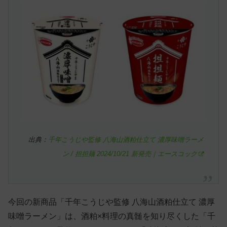
出典：
千年こうじや監修 八海山酒粕仕立て 濃厚味噌ラーメ
ン / 担担麺 2024/10/21 新発売｜エースコック
今回の新商品「千年こうじや監修 八海山酒粕仕立て 濃厚
味噌ラーメン」は、酒粕×料理の真髄を知り尽くした「千