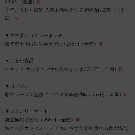
236円（全国）
N
千年こうじや監修 八海山酒粕仕立て 担担麺 / 236円（全
国）
N
▼ヤマダイ（ニュータッチ）
名代富士そば紅生姜天そば / 275円（全国）
N
▼まるか食品
ペヤング サムギョプサル風やきそば / 214円（全国）
N
▼ローソン
彩華ラーメン監修 ニンニク旨辛醤油味 / 267円（全国）
N
▼ファミリーマート
麺屋極鶏 鶏だく / 258円（全国）
N
おどろきカップスープ チョレギサラダ風 食べる旨塩海苔