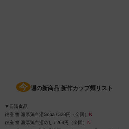
今
週の新商品 新作カップ麺リスト
▼日清食品
銀座 篝 濃厚鶏白湯Soba / 328円（全国）
N
銀座 篝 濃厚鶏白湯めし / 268円（全国）
N