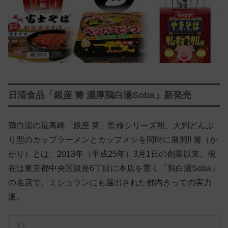
日清食品「銀座 篝 濃厚鶏白湯Soba」新発売
鶏白湯の最高峰「銀座 篝」監修シリーズ初、大判どんぶ
り型のカップラーメンとカップメシを同時に展開!! 篝（か
がり）とは、2013年（平成25年）3月1日の創業以来、現
在は東京都中央区銀座6丁目に本店を置く「鶏白湯Soba」
の名店で、ミシュランにも選出された都内きっての実力
派。