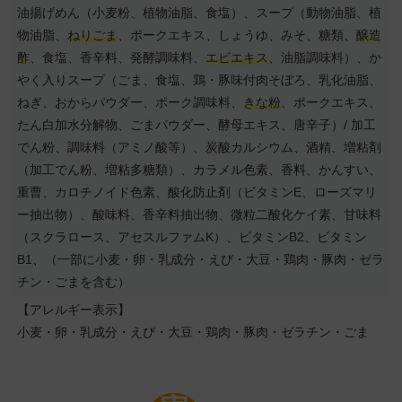
油揚げめん（小麦粉、植物油脂、食塩）、スープ（動物油脂、植
物油脂、
ねりごま
、ポークエキス、しょうゆ、みそ、糖類、
醸造
酢
、食塩、香辛料、発酵調味料、
エビエキス
、油脂調味料）、か
やく入りスープ（ごま、食塩、鶏・豚味付肉そぼろ、乳化油脂、
ねぎ、おからパウダー、ポーク調味料、
きな粉
、ポークエキス、
たん白加水分解物、ごまパウダー、酵母エキス、唐辛子）/ 加工
でん粉、調味料（アミノ酸等）、炭酸カルシウム、酒精、増粘剤
（加工でん粉、増粘多糖類）、カラメル色素、香料、かんすい、
重曹、カロチノイド色素、酸化防止剤（ビタミンE、ローズマリ
ー抽出物）、酸味料、香辛料抽出物、微粒二酸化ケイ素、甘味料
（スクラロース、アセスルファムK）、ビタミンB2、ビタミン
B1、（一部に小麦・卵・乳成分・えび・大豆・鶏肉・豚肉・ゼラ
チン・ごまを含む）
【アレルギー表示】
小麦・卵・乳成分・えび・大豆・鶏肉・豚肉・ゼラチン・ごま