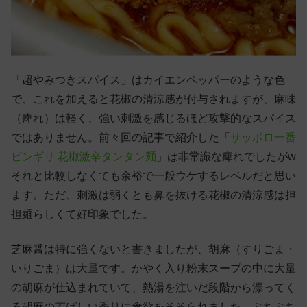
「超やみつきスパイス」はカイエンペッパーのような色
で、これを加えると花椒の清涼感が付与されますが、麻味
（痺れ）は軽く、強い刺激を感じるほど攻撃的なスパイス
ではありません。前々回の記事で紹介した「
サッポロ一番
ビンギリ 花椒激辛タンタン麺
」は非常識な痺れでしたがw
それと比較しなくても余裕で一般ウケするレベルだと思い
ます。ただ、刺激は弱くとも鼻を抜ける花椒の清涼感は担
担麺らしくて好印象でした。
芝麻醤は特に強くないと書きましたが、胡麻（すりごま・
いりごま）は大量です。かやく入り粉末スープの中に大量
の胡麻が仕込まれていて、熱湯を注いだ段階から漂ってく
る胡麻の芳ばしい香りに食欲をそそられました。ぷちぷち