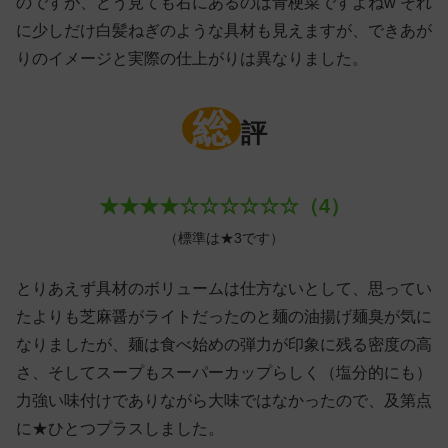
のですが、どう見ても右にあるのは青梗菜ですよねw それ
に少しだけ白髪ねぎのような具材も見えますが、できあが
りのイメージと実際の仕上がりは異なりました。
総
評
★★★★☆☆☆☆☆☆（4）
（標準は★3です）
とりあえず具材のボリュームは仕方ないとして、思ってい
たよりも芝麻醤がライトだったのと麺の油揚げ麺臭が気に
なりましたが、麺は食べ始めの弾力が印象に残る密度の高
さ、そしてスープもスーパーカップらしく（塩分的にも）
力強い味付けでありながら大味ではなかったので、及第点
に★ひとつプラスしました。