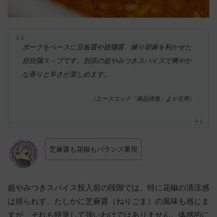
ポークをベースに豆板醤や甜麺醤、練り胡麻を利かせた
担担麺ス－プです。別添の超やみつきスパイスで爽やか
な香りと辛さが楽しめます。
（エースコック「商品情報」より引用）
芝麻醤も花椒もバランス重視
超やみつきスパイス投入前の段階では、特に花椒の清涼感
は得られず、たしかに芝麻醤（ねりごま）の風味も感じま
すが、それも特筆して強いわけではありません。体感的に