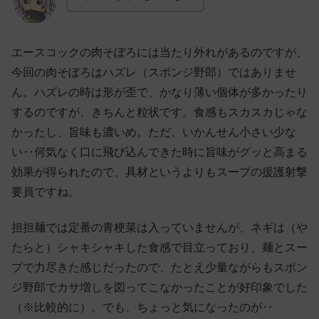
エースコックの肉そぼろには当たり外れがあるのですが、
今回の肉そぼろはハズレ（スポンジ野郎）ではありませ
ん。ハズレの時は形が歪で、かなり薄い個体が多かったり
するのですが、きちんと粒状です。食感もスカスカじゃな
かったし、旨味も濃いめ。ただ、いかんせん小さい少な
い‥何気なく口に飛び込んできた時に旨味がグッと高まる
効果が得られたので、具材というよりもスープの援護射撃
要員ですね。
担担麺では定番の青梗菜は入っていませんが、ネギは（や
たらと）シャキシャキした食感で目立っており、麺とスー
プで力尽きた感じだったので、たとえ少量ながらもスポン
ジ野郎でカサ増しを図ってこなかったことが好印象でした
（※比較的に）。でも、ちょっと気になったのが‥