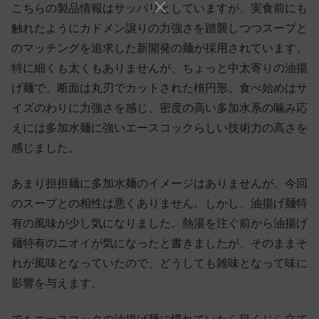
こちらの製品情報はサッパリとしていますが、実食前にも
触れたようにカドメン譲りの力強さを踏襲しつつスープと
のマッチングを追求した新開発の麺が採用されています。
特に細くも太くもありませんが、ちょっと中太寄りの油揚
げ麺で、断面は丸刃でカットされた楕円形。食べ始めはサ
イズのわりに力強さを感じ、密度の高い多加水系の噛み応
えには多加水麺に強いエースコックらしい技術力の高さを
感じました。
あまり担担麺に多加水麺のイメージはありませんが、今回
のスープとの相性は悪くありません。しかし、油揚げ麺特
有の風味が少し気になりました。熱湯を注ぐ前から油揚げ
麺特有のニオイが気になったと書きましたが、そのままそ
れが風味となっていたので、どうしても雑味となって味に
影響を与えます。