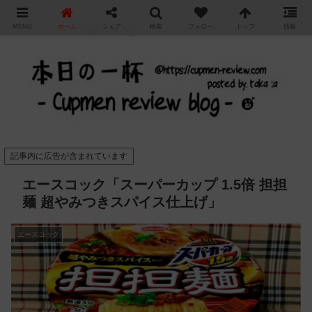
"
MENU
ホーム
シェア
検索
フォロー
トップ
情報
カップ麺の新商品をレビュー / アレンジするブログ
記事内に広告が含まれています
エースコック「スーパーカップ 1.5倍 担担
麺 超やみつきスパイス仕上げ」
エースコック