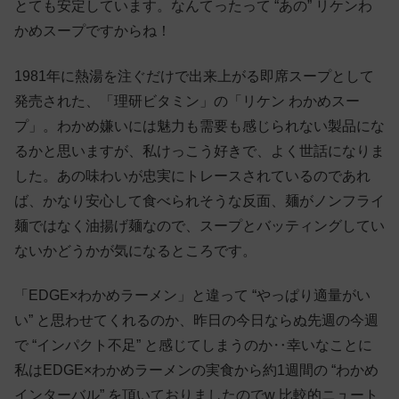
とても安定しています。なんてったって “あの” リケンわ
かめスープですからね！
1981年に熱湯を注ぐだけで出来上がる即席スープとして
発売された、「理研ビタミン」の「リケン わかめスー
プ」。わかめ嫌いには魅力も需要も感じられない製品にな
るかと思いますが、私けっこう好きで、よく世話になりま
した。あの味わいが忠実にトレースされているのであれ
ば、かなり安心して食べられそうな反面、麺がノンフライ
麺ではなく油揚げ麺なので、スープとバッティングしてい
ないかどうかが気になるところです。
「EDGE×わかめラーメン」と違って “やっぱり適量がい
い” と思わせてくれるのか、昨日の今日ならぬ先週の今週
で “インパクト不足” と感じてしまうのか‥幸いなことに
私はEDGE×わかめラーメンの実食から約1週間の “わかめ
インターバル” を頂いておりましたのでw 比較的ニュート