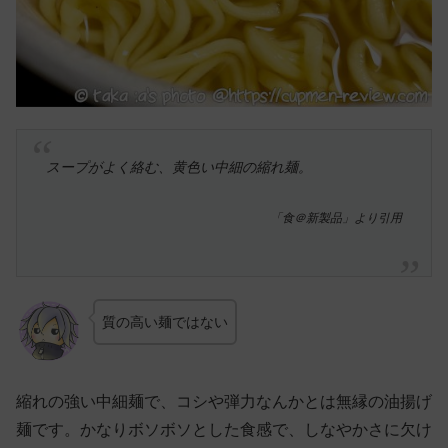
スープがよく絡む、黄色い中細の縮れ麺。
「食＠新製品」より引用
質の高い麺ではない
縮れの強い中細麺で、コシや弾力なんかとは無縁の油揚げ
麺です。かなりボソボソとした食感で、しなやかさに欠け