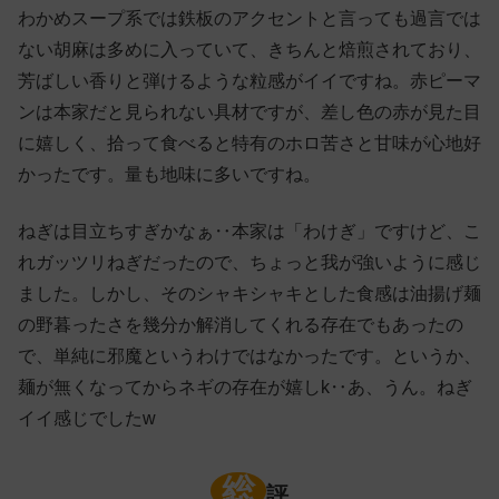
わかめスープ系では鉄板のアクセントと言っても過言では
ない胡麻は多めに入っていて、きちんと焙煎されており、
芳ばしい香りと弾けるような粒感がイイですね。赤ピーマ
ンは本家だと見られない具材ですが、差し色の赤が見た目
に嬉しく、拾って食べると特有のホロ苦さと甘味が心地好
かったです。量も地味に多いですね。
ねぎは目立ちすぎかなぁ‥本家は「わけぎ」ですけど、こ
れガッツリねぎだったので、ちょっと我が強いように感じ
ました。しかし、そのシャキシャキとした食感は油揚げ麺
の野暮ったさを幾分か解消してくれる存在でもあったの
で、単純に邪魔というわけではなかったです。というか、
麺が無くなってからネギの存在が嬉しk‥あ、うん。ねぎ
イイ感じでしたw
総
評