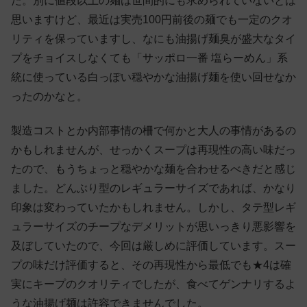
た。別に値段以上の麺は世間的にも求められていないとは
思いますけど、最近は実売100円前後の麺でも一定のクオ
リティを保っていますし、なにも油揚げ麺臭が盛大なタイ
プをチョイスしなくても「サッポロ一番 塩らーめん」系
統に使っている白っぽい穏やかな油揚げ麺を使い回せなか
ったのかなと。
製造コストとか内部事情の柵で何かと大人の事情があるの
かもしれませんが、せっかくスープは再現性の高い味だっ
たので、もうちょっと穏やかな麺を合わせるべきだと感じ
ました。どんぶり型のレギュラーサイズであれば、かなり
印象は変わっていたかもしれません。しかし、タテ型レギ
ュラーサイズのチープなデメリットが思いっきり悪影響を
及ぼしていたので、今回は厳しめに評価しています。スー
プの味だけ評価すると、その再現性から最低でも★4は確
実にキープのクオリティでしたが、食べてゲンナリするよ
うな油揚げ麺は許容できませんでした。