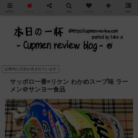
"
MENU
ホーム
シェア
検索
フォロー
トップ
情報
カップ麺の新商品をレビュー / アレンジするブログ
記事内に広告が含まれています
サッポロ一番×リケン わかめスープ味 ラー
メン＠サンヨー食品
サンヨー食品