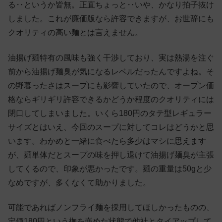
る‥というか皆無。正直ちょっと‥いや、かなり拍子抜け
しました。これが廉価版なら許容できますが、お世辞にも
クオリティの高い麺とは言えません。
油揚げ麺特有の風味も強く干渉しており、実は熱湯を注ぐ
前から油揚げ麺臭が気になるレベルだったんですよね。そ
の野暮ったさはスープにも影響していたので、オープン価
格ならギリギリ許容できるかどうか程度のクオリティには
閉口してしまいました。いくら180円のタテ型レギュラー
サイズとはいえ、今回のスープに対してコレはどうかと思
います。わかめと一緒に食べたら多少はマシに思えます
が、麺単体だとスープの味を押し退けて油揚げ麺臭が主張
してくるので、印象が悪かったです。麺の重量は50gと少
なめですが、多くなくて助かりました。
可能であればノンフライ麺を採用してほしかったものの、
定価180円という枷を嵌めた状態で他社とタイアップして