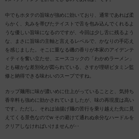
中でもホタテの旨味が強めに効いており、通常であれば柔
らかく、丸みを帯びたテイストで舌を包み込んでくれるよ
うな優しい旨味になるのですが、今回は少し舌に残るよう
な、まさに旨味の主軸と言えるレベルで、かなりの手応え
を感じました。そこに重なる磯の香りが本家のアイデンテ
ィティを奮い立たせ、エースコックの「わかめラーメン」
とも確かな差別化が図られている、さすが理研ビタミン監
修と納得できる味わいのスープですね。
カップ麺用に味が濃いめに仕上がっていることと、気持ち
香辛料も強めに効かされていましたが、味の再現度は高い
です。ただし、それは油揚げ麺の苦行を乗り越えた先に見
えてくる景色なのでw その避けて通れぬ余分なハードルを
クリアしなければいけませんが‥