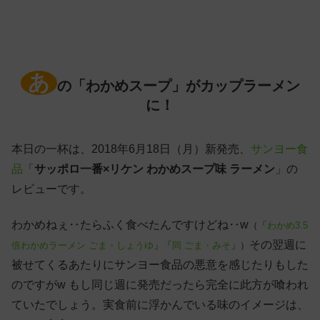
あ
の「わかめスープ」がカップラーメン
に！
本日の一杯は、2018年6月18日（月）新発売、
サンヨー食
品
「
サッポロ一番×リケン わかめスープ味 ラーメン
」の
レビューです。
わかめねぇ‥たらふく食べたんですけどね‥w
（「
わかめ3.5
その翌週に
倍わかめラーメン ごま・しょうゆ
」「
同 ごま・みそ
」）
被せてくるあたりにサンヨー食品の悪意を感じたりもした
のですがw もし同じ週に発売だったら完全に此方が喰われ
ていたでしょう。実食前に浮かんでいる味のイメージは、