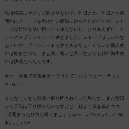
私は極端に暑がりで寒がりなので、昨日とか一昨日とか瞬
間的にストーブを点けたい衝動に駆られたのですが、スト
ーブは灯油を使い切ってて使えないし、とりあえずヒート
テック＋ブランケットで凌ぎました。ストーブほしいかな
ぁ‥いや、ブランケットで大丈夫かなぁ‥くらいが個人的
には好きなので、まぁ寒い寒いと言いながらも精神衛生的
には快適だったんです。
今日、余裕で30度超え‥どうしてくれようヒートテック
w
（脱げよ）
そんなこんなで気候に振り回されていた私です。また明日
から天気は下り坂みたいですけど、程よく気を緩めつつ、
1週間まったり踏ん張りましょうねー。
←アナタもうちょい緊
張しましょうw