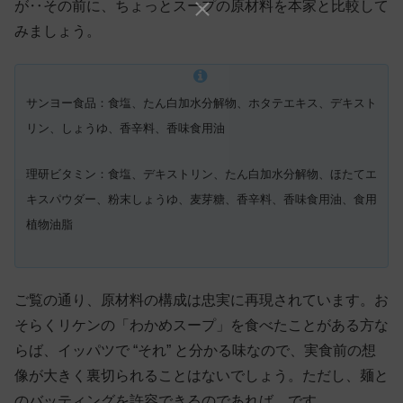
が‥その前に、ちょっとスープの原材料を本家と比較して
みましょう。
サンヨー食品：食塩、たん白加水分解物、ホタテエキス、デキスト
リン、しょうゆ、香辛料、香味食用油
理研ビタミン：食塩、デキストリン、たん白加水分解物、ほたてエ
キスパウダー、粉末しょうゆ、麦芽糖、香辛料、香味食用油、食用
植物油脂
ご覧の通り、原材料の構成は忠実に再現されています。お
そらくリケンの「わかめスープ」を食べたことがある方な
らば、イッパツで “それ” と分かる味なので、実食前の想
像が大きく裏切られることはないでしょう。ただし、麺と
のバッティングを許容できるのであれば、です。