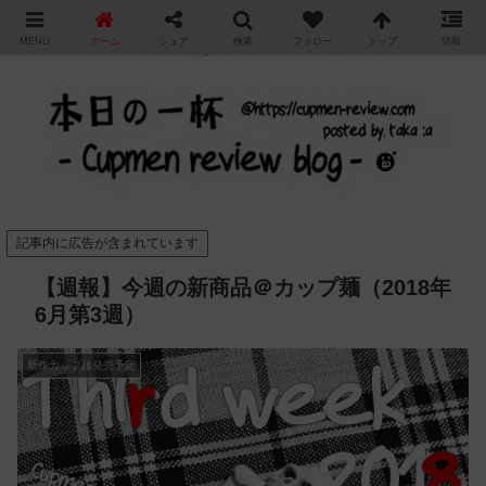
"
MENU
ホーム
シェア
検索
フォロー
トップ
情報
カップ麺の新商品をレビュー / アレンジするブログ
記事内に広告が含まれています
【週報】今週の新商品＠カップ麺（2018年
6月第3週）
新作カップ麺発売予定