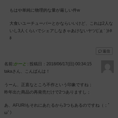
もはや単純に物理的な量が厳しい件w
大食いユーチューバーとかならいいけど、これは2人な
いし3人くらいでシェアしなきゃあけないヤツ(;´д｀)ﾄﾎ
ﾎ
返信
名前:
かーと
:
投稿日：2018/06/17(日) 00:34:15
takaさん、こんばんは！
うーん、正直なところ不作という印象ですね；
昨年出た商品の再発売だけで2つありますし；
あ、AFURIもそれにあたるから3つもあるのですね（；ﾟ
ωﾟ）