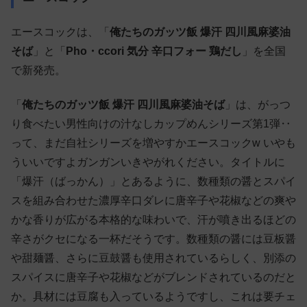
エースコックは、「
俺たちのガッツ飯 爆汗 四川風麻婆油
そば
」と「
Pho・ccori 気分 辛口フォー 鶏だし
」を全国
で新発売。
「
俺たちのガッツ飯 爆汗 四川風麻婆油そば
」は、がっつ
り食べたい男性向けの汁なしカップめんシリーズ第1弾‥
って、まだ自社シリーズを増やすかエースコックw いやも
ういいですよガンガンいきやがれください。タイトルに
「爆汗（ばっかん）」とあるように、数種類の醤とスパイ
スを組み合わせた濃厚辛口ダレに唐辛子や花椒などの爽や
かな香りが広がる本格的な味わいで、汗が噴き出るほどの
辛さがクセになる一杯だそうです。数種類の醤には豆板醤
や甜麺醤、さらに豆鼓醤も使用されているらしく、別添の
スパイスに唐辛子や花椒などがブレンドされているのだと
か。具材には豆腐も入っているようですし、これは要チェ