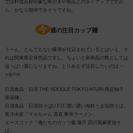
では軒並み好印象な寿がきや食品とのタイアップですか
ら、かなり期待できそうですね。
今
週の注目カップ麺
うーん、とんでもない爆弾が仕込まれているとはいえ、そ
れは関東限定発売品ですし、ちょいと新商品の数としては
塩っぱい週になりますね。とりあえず注目したいのは‥
※順不同
日清食品「日清 THE NOODLE TOKYO AFURI 限定柚子
辣湯麺」
日清食品「日清焼そばU.F.O. 濃い濃い海鮮うま塩焼そば」
東洋水産「マルちゃん 愚直 豚骨ラーメン」
エースコック「俺たちのガッツ飯 爆汗 四川風麻婆油そ
ば」