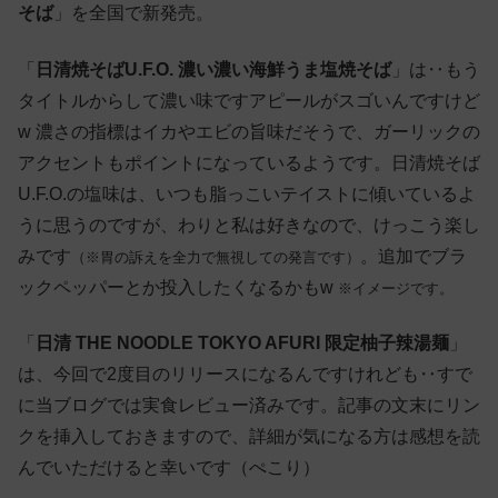
そば
」を全国で新発売。
「
日清焼そばU.F.O. 濃い濃い海鮮うま塩焼そば
」は‥もう
タイトルからして濃い味ですアピールがスゴいんですけど
w 濃さの指標はイカやエビの旨味だそうで、ガーリックの
アクセントもポイントになっているようです。日清焼そば
U.F.O.の塩味は、いつも脂っこいテイストに傾いているよ
うに思うのですが、わりと私は好きなので、けっこう楽し
みです
。追加でブラ
（※胃の訴えを全力で無視しての発言です）
ックペッパーとか投入したくなるかもw
※イメージです。
「
日清 THE NOODLE TOKYO AFURI 限定柚子辣湯麺
」
は、今回で2度目のリリースになるんですけれども‥すで
に当ブログでは実食レビュー済みです。記事の文末にリン
クを挿入しておきますので、詳細が気になる方は感想を読
んでいただけると幸いです（ぺこり）