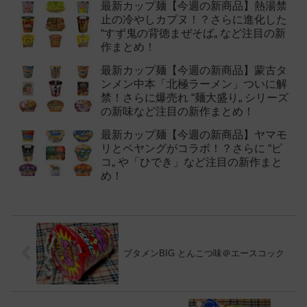
最新カップ麺【今週の新商品】熱湯禁
止の冷やしカプヌ！？さらに進化した
“すず鬼の背徳まぜそば„ など注目の新
作まとめ！
最新カップ麺【今週の新商品】蒙古タ
ンメン中本「北極ラーメン」ついに解
禁！さらに爆売れ “麺大盛り„ シリーズ
の新味など注目の新作まとめ！
最新カップ麺【今週の新商品】ヤマモ
リとペヤングがコラボ！？さらに “ピ
コ„ や「ひでき」など注目の新作まと
め！
ブタメンBIG とんこつ味＠エースコック