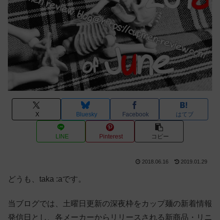
X
Bluesky
Facebook
はてブ
LINE
Pinterest
コピー
2018.06.16
2019.01.29
どうも、taka :aです。
当ブログでは、土曜日更新の深夜枠をカップ麺の新着情報
発信日とし、各メーカーからリリースされる新商品・リニ