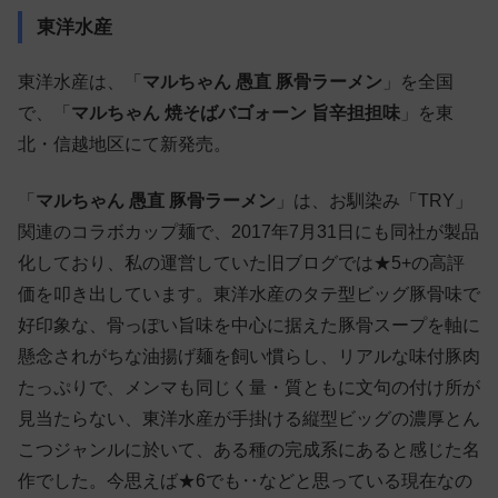
東洋水産
東洋水産は、「
マルちゃん 愚直 豚骨ラーメン
」を全国
で、「
マルちゃん 焼そばバゴォーン 旨辛担担味
」を東
北・信越地区にて新発売。
「
マルちゃん 愚直 豚骨ラーメン
」は、お馴染み「TRY」
関連のコラボカップ麺で、2017年7月31日にも同社が製品
化しており、私の運営していた旧ブログでは★5+の高評
価を叩き出しています。東洋水産のタテ型ビッグ豚骨味で
好印象な、骨っぽい旨味を中心に据えた豚骨スープを軸に
懸念されがちな油揚げ麺を飼い慣らし、リアルな味付豚肉
たっぷりで、メンマも同じく量・質ともに文句の付け所が
見当たらない、東洋水産が手掛ける縦型ビッグの濃厚とん
こつジャンルに於いて、ある種の完成系にあると感じた名
作でした。今思えば★6でも‥などと思っている現在なの