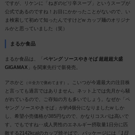
ですが、リケンに「ねぎのピリ辛スープ」というスープが
公式であるのですね！お目にかかったことがないので、い
ま検索して初めて知ったんですけどw カップ麺のオリジナ
ルかと思っていました（笑）
まるか食品
まるか食品は、「
ペヤング ソースやきそば 超超超大盛
GIGAMAX
」を関東先行で新発売。
アホかと
。こいつが今週最大の注目株
（※全力で褒めてます）
と言っても過言ではありません。ネット上では先月から騒
がれているので、ご存知の方も多いでしょう。なぜか「ペ
ヤング ソースやきそば」が約4個分になりましたw しか
し、希望小売価格が385円なので、かなりコスパは高いで
す。でもですね‥成人男性のエネルギー摂取量1日分に匹
敵する2142kcalのカップ焼そばで、パッケージには「
1日