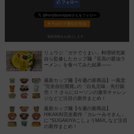
フォロー
Push7で通知を受信
最新情報をお届けします。
リュウジ「ガチでうまい」料理研究家
自ら監修したカップ麺『至高の醤油ラ
ーメン』を食べてみた結果——
最新カップ麺【今週の新商品】一風堂
“完全自社開発„ の「白丸元味」先行販
売！？ さらにローソンの激辛チャレン
ジなどど注目の新作まとめ！
最新カップ麺【今週の新商品】
HIKAKIN完全新作「カレーみそきん」
に “SUGAKIYAこしょうMAX„ など注目
の新作まとめ！