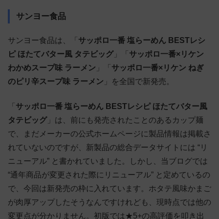
サンヨー食品
サンヨー食品は、「
サッポロ一番 塩らーめん BESTレシ
ピ ほたてバター風 タテビッグ
」「
サッポロ一番×リケン
わかめスープ味 ラーメン
」「
サッポロ一番×リケン ねぎ
のピリ辛スープ味 ラーメン
」を全国で新発売。
「
サッポロ一番 塩らーめん BESTレシピ ほたてバター風
タテビッグ
」は、前にも発売されたことのあるカップ麺
で、まだメーカーの公式ホームページに製品情報は掲載さ
れていないのですが、新製品の総合データサイトには “リ
ニューアル” と書かれていました。しかし、当ブログでは
“通年商品が変更された際にリニューアル” と定めているの
で、今回は新発売の枠に入れています。ホタテ風味かまご
が肉厚アップしたそうなんですけれども、現時点では他の
変更点が分かりません。初版では★5+の高評価を叩き出