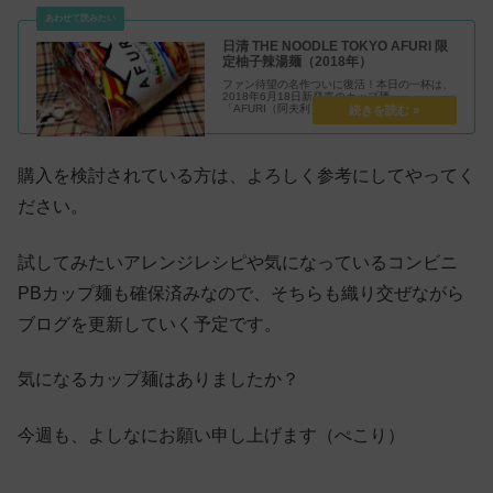
日清 THE NOODLE TOKYO AFURI 限
定柚子辣湯麺（2018年）
ファン待望の名作ついに復活！本日の一杯は、
2018年6月18日新発売のカップ麺、
「AFURI（阿夫利）」監修の新商品で、同店の
人気メニュー「柚子辣湯麺（ゆずらーたんめん
／Yuzu Ratanmen・Yuzu Ratan Ramen）」
をカップラーメンで再現した一杯です。
購入を検討されている方は、よろしく参考にしてやってく
ださい。
試してみたいアレンジレシピや気になっているコンビニ
PBカップ麺も確保済みなので、そちらも織り交ぜながら
ブログを更新していく予定です。
気になるカップ麺はありましたか？
今週も、よしなにお願い申し上げます（ぺこり）