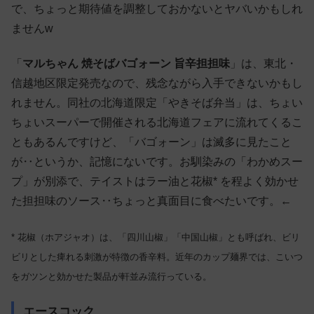
で、ちょっと期待値を調整しておかないとヤバいかもしれ
ませんw
「
マルちゃん 焼そばバゴォーン 旨辛担担味
」は、東北・
信越地区限定発売なので、残念ながら入手できないかもし
れません。同社の北海道限定「やきそば弁当」は、ちょい
ちょいスーパーで開催される北海道フェアに流れてくるこ
ともあるんですけど、「バゴォーン」は滅多に見たこと
が‥というか、記憶にないです。お馴染みの「わかめスー
プ」が別添で、テイストはラー油と花椒* を程よく効かせ
た担担味のソース‥ちょっと真面目に食べたいです。←
* 花椒（ホアジャオ）は、「四川山椒」「中国山椒」とも呼ばれ、ビリ
ビリとした痺れる刺激が特徴の香辛料。近年のカップ麺界では、こいつ
をガツンと効かせた製品が軒並み流行っている。
エースコック