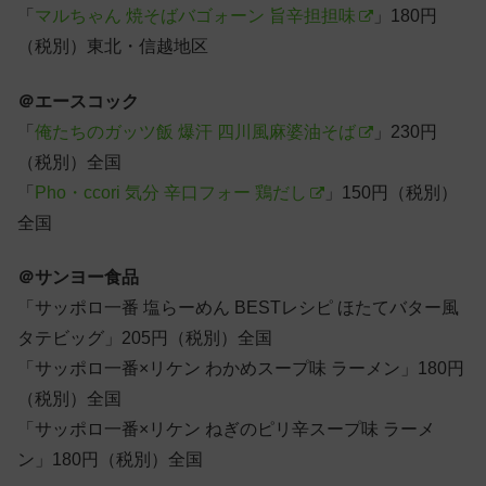
「
マルちゃん 焼そばバゴォーン 旨辛担担味
」180円
（税別）東北・信越地区
＠エースコック
「
俺たちのガッツ飯 爆汗 四川風麻婆油そば
」230円
（税別）全国
「
Pho・ccori 気分 辛口フォー 鶏だし
」150円（税別）
全国
＠サンヨー食品
「サッポロ一番 塩らーめん BESTレシピ ほたてバター風
タテビッグ」205円（税別）全国
「サッポロ一番×リケン わかめスープ味 ラーメン」180円
（税別）全国
「サッポロ一番×リケン ねぎのピリ辛スープ味 ラーメ
ン」180円（税別）全国