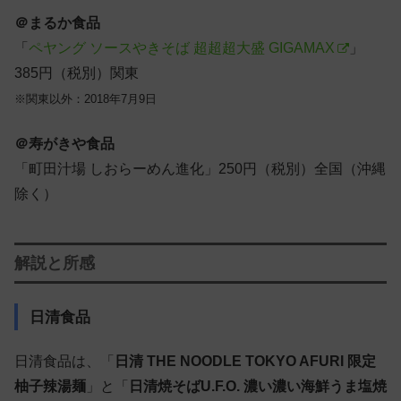
＠まるか食品
「
ペヤング ソースやきそば 超超超大盛 GIGAMAX
」
385円（税別）関東
※関東以外：2018年7月9日
＠寿がきや食品
「町田汁場 しおらーめん進化」250円（税別）全国（沖縄
除く）
解説と所感
日清食品
日清食品は、「
日清 THE NOODLE TOKYO AFURI 限定
柚子辣湯麺
」と「
日清焼そばU.F.O. 濃い濃い海鮮うま塩焼