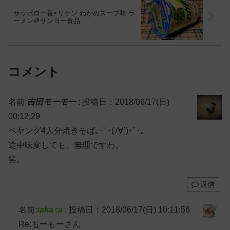
サッポロ一番×リケン わかめスープ味 ラ
ーメン＠サンヨー食品
コメント
名前:
吉田モーモー
:
投稿日：2018/06/17(日)
00:12:29
ペヤング4人分焼きそば｡･ﾟ･(ﾉ∀`)･ﾟ･｡
途中味変しても、無理ですわ。
笑。
返信
名前:
taka :a
:
投稿日：2018/06/17(日) 10:11:56
Re:もーもーさん