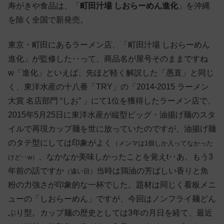
寿がきや食品は、「
町田汁場 しおらーめん進化
」を沖縄
を除く全国で新発売。
東京・町田にあるラーメン店、「町田汁場 しおらーめん
進化」が監修した‥って、商品名が屋号そのままですね
w「進化」といえば、先ほど軽く解説した「愚直」と同じ
く、東洋水産の十八番「TRY」の「2014-2015 ラーメン
大賞 名店部門 “しお” 」にて1位を獲得したラーメン店で、
2015年5月25日に東洋水産が縦型ビッグ・油揚げ麺のスタ
イルで再現カップ麺を世に放っていたのですが、油揚げ麺
のタテ型にしては印象がよく
（メンマは1個しか入ってなかった
、なかなか美味しかったことを覚えt‥あ、もう3
けど‥w）
年前の話ですか
当時は鶏油の芳ばしい香りと魚
（遠い目）
粉の力強さが印象的な一杯でした。題材は同じく看板メニ
ューの「しおらーめん」ですが、今回はノンフライ麺どん
ぶり型。カップ麺の歴史としては3年の月日を経て、最近