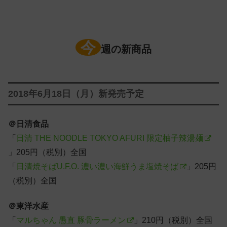
今
週の新商品
2018年6月18日（月）新発売予定
＠日清食品
「
日清 THE NOODLE TOKYO AFURI 限定柚子辣湯麺
」205円（税別）全国
「
日清焼そばU.F.O. 濃い濃い海鮮うま塩焼そば
」205円
（税別）全国
＠東洋水産
「
マルちゃん 愚直 豚骨ラーメン
」210円（税別）全国