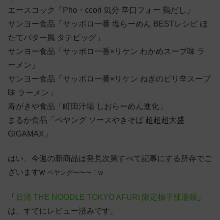
エースコック「Pho・ccori 気分 辛口フォー 鶏だし」
サンヨー食品「サッポロ一番 塩らーめん BESTレシピ ほ
たてバター風 タテビッグ」
サンヨー食品「サッポロ一番×リケン わかめスープ味 ラ
ーメン」
サンヨー食品「サッポロ一番×リケン ねぎのピリ辛スープ
味 ラーメン」
寿がきや食品「町田汁場 しおらーめん進化」
まるか食品「ペヤング ソースやきそば 超超超大盛
GIGAMAX」
はい、今週の新商品は発見次第すべて記事にする所存でご
ざいますw
ペヤング〜〜〜！w
「
日清 THE NOODLE TOKYO AFURI 限定柚子辣湯麺
」
は、すでにレビュー済みです。