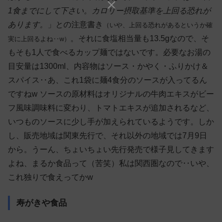
1食までにして下さい。カロリー摂取基準を上回る恐れが
あります。
」との注意書き
（いや、上回る恐れがあるというか確
。それに食塩相当量も13.5gなので、そ
実に上回るよね‥w）
もそも1人で食べるカップ麺ではないです。必要なお湯の
目安量は1300ml、内容物はソース・かやく・ふりかけ＆
スパイス‥あ、これ1袋に麺4食分のソースが入ってるん
ですねw ソースの原材料はオリジナルの牛肉エキスがビー
フ風味調味料に変わり、トマトエキスが追加されるなど、
いつものソースに少し手が加えられているようです。しか
し、販売地域は関東先行で、それ以外の地域では7月9日
から。うーん、ちょいちょい先行発売で様子見してきます
よね、まるか食品って（苦笑）私は関西圏なので‥いや、
これ独りで食えってかw
寿がきや食品