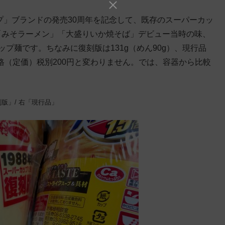
プ」ブランドの発売30周年を記念して、既存のスーパーカッ
「みそラーメン」「大盛りいか焼そば」デビュー当時の味、
プ麺です。ちなみに復刻版は131g（めん90g）、現行品
価格（定価）税別200円と変わりません。では、容器から比較
版」/ 右「現行品」