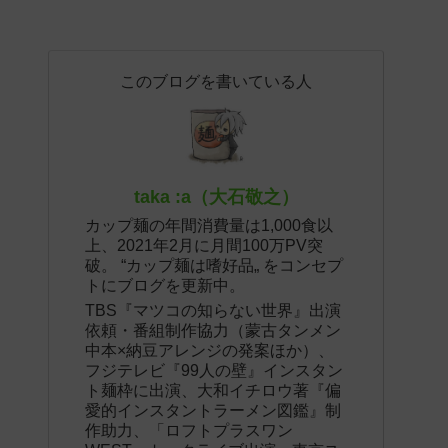
このブログを書いている人
taka :a（大石敬之）
カップ麺の年間消費量は1,000食以
上、2021年2月に月間100万PV突
破。 “カップ麺は嗜好品„ をコンセプ
トにブログを更新中。
TBS『マツコの知らない世界』出演
依頼・番組制作協力（蒙古タンメン
中本×納豆アレンジの発案ほか）、
フジテレビ『99人の壁』インスタン
ト麺枠に出演、大和イチロウ著『偏
愛的インスタントラーメン図鑑』制
作助力、「ロフトプラスワン