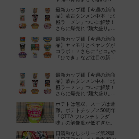
注目の新作まとめ！
最新カップ麺【今週の新商
品】蒙古タンメン中本「北
極ラーメン」ついに解禁！
さらに爆売れ “麺大盛り„ シ
リーズの新味など注目の新
最新カップ麺【今週の新商
作まとめ！
品】ヤマモリとペヤングが
コラボ！？さらに “ピコ„ や
「ひでき」など注目の新作
まとめ！
最新カップ麺【今週の新商
品】蒙古タンメン中本「北
極ラーメン」ついに解禁！
さらに爆売れ “麺大盛り„ シ
リーズの新味など注目の新
ポテトは無双、スープは遭
作まとめ！
難。ポテトチップス50周年
「QTTA フレンチサラダ
味」の解像度が低すぎた。
日清麺なしシリーズ第2弾!