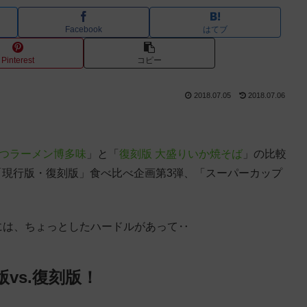
Facebook
はてブ
Pinterest
コピー
2018.07.05
2018.07.06
こつラーメン博多味
」と「
復刻版 大盛りいか焼そば
」の比較
「現行版・復刻版」食べ比べ企画第3弾、「スーパーカップ
」には、ちょっとしたハードルがあって‥
版vs.復刻版！