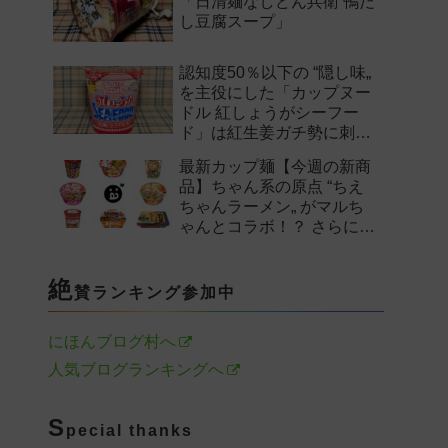
「日清麺なしどん兵衛 鴨だ
し豆腐スープ」
認知度50％以下の “隠し味„
を主役にした「カップヌー
ドル 紅しょうがシーフー
ド」は紅生姜ガチ勢に刺さ
るのか——。
最新カップ麺【今週の新商
品】ちゃん系の原点 “ちえ
ちゃんラーメン„ がマルち
ゃんとコラボ！？ さらに
「末廣家」や「鴨to葱」参
戦など注目の新作まとめ！
絶
賛ランキング参加中
にほんブログ村へ
人気ブログランキングへ
S
pecial thanks