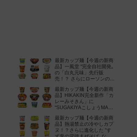
最新カップ麺【今週の新商
品】一風堂 “完全自社開発„
の「白丸元味」先行販
売！？ さらにローソンの激
辛チャレンジなどど注目の
最新カップ麺【今週の新商
新作まとめ！
品】HIKAKIN完全新作「カ
レーみそきん」に
“SUGAKIYAこしょうMAX„
など注目の新作まとめ！
最新カップ麺【今週の新商
品】熱湯禁止の冷やしカプ
ヌ！？さらに進化した “す
ず鬼の背徳まぜそば„ など