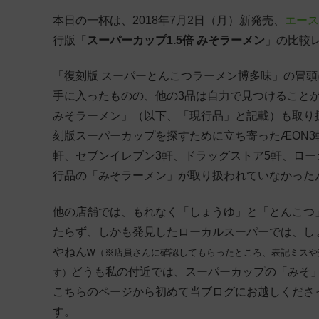
本日の一杯は、2018年7月2日（月）新発売、
エース
行版「
スーパーカップ1.5倍 みそラーメン
」の比較
「復刻版 スーパーとんこつラーメン博多味」の冒頭
手に入ったものの、他の3品は自力で見つけることが
みそラーメン」（以下、「現行品」と記載）も取り
刻版スーパーカップを探すために立ち寄ったÆON3
軒、セブンイレブン3軒、ドラッグストア5軒、ロー
行品の「みそラーメン」が取り扱われていなかった
他の店舗では、もれなく「しょうゆ」と「とんこつ
たらず、しかも発見したローカルスーパーでは、しょう
やねんw
（※店員さんに確認してもらったところ、表記ミスや
どうも私の付近では、スーパーカップの「みそ
す）
こちらのページから初めて当ブログにお越しくださ
す。