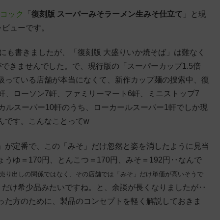
コック
「
復刻版 スーパーみそラーメン生みそ仕立て
」と現
レビューです。
にも書きましたが、「復刻版 大盛りいか焼そば」は難なく
できませんでした。で、現行版の「スーパーカップ1.5倍
扱っている店舗が本当になくて、新作カップ麺の捜索中、復
軒、ローソン7軒、ファミリーマート6軒、ミニストップ7
カルスーパー10軒のうち、ローカールスーパー1軒でしか現
んです。こんなことってw
」が定番で、この「みそ」だけ忽然と姿を消したように見当
ゆ＝170円、とんこつ＝170円、みそ＝192円‥なんで
売り出しの関係ではなく、その店舗では「みそ」だけ単価が高いそうで
」だけ希少品みたいですね。と、余談が長くなりましたが‥
った方のために、製品のコンセプトを軽く解説しておきま