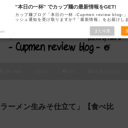
"本日の一杯" でカップ麺の最新情報をGET!
カップ麺の新商品をレビュー / アレンジするブログ
カップ麺ブログ「本日の一杯 -Cupmen review blog
ッシュ通知を受け取りますか?「最新情報」をお届けし
また今度
ush7
Site map
Mail
Info
今週の新商品
そラーメン生みそ仕立て」【食べ比