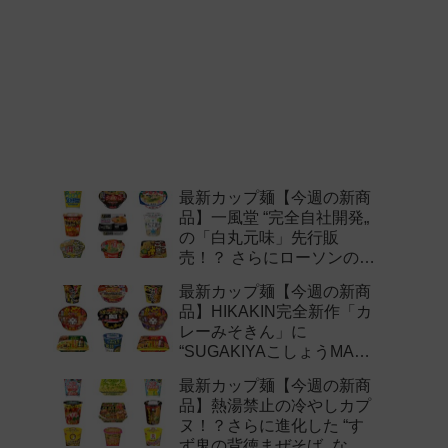
最新カップ麺【今週の新商
品】一風堂 “完全自社開発„
の「白丸元味」先行販
売！？ さらにローソンの激
辛チャレンジなどど注目の
最新カップ麺【今週の新商
新作まとめ！
品】HIKAKIN完全新作「カ
レーみそきん」に
“SUGAKIYAこしょうMAX„
など注目の新作まとめ！
最新カップ麺【今週の新商
品】熱湯禁止の冷やしカプ
ヌ！？さらに進化した “す
ず鬼の背徳まぜそば„ など