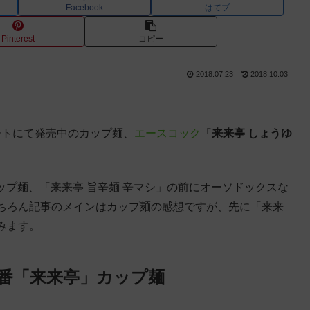
Facebook
はてブ
Pinterest
コピー
2018.07.23
2018.10.03
マートにて発売中のカップ麺、
エースコック
「
来来亭 しょうゆ
カップ麺、「来来亭 旨辛麺 辛マシ」の前にオーソドックスな
ちろん記事のメインはカップ麺の感想ですが、先に「来来
みます。
番「来来亭」カップ麺