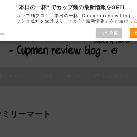
"本日の一杯" でカップ麺の最新情報をGET!
カップ麺の新商品をレビュー / アレンジするブログ
カップ麺ブログ「本日の一杯 -Cupmen review blog
ッシュ通知を受け取りますか?「最新情報」をお届けし
また今度
ush7
Site map
Mail
Info
今週の新商品
ァミリーマート