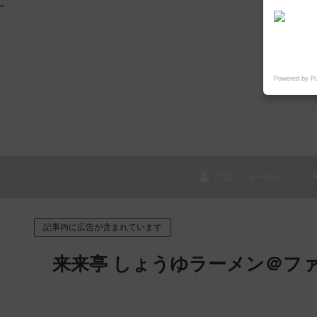
"
Powered by P
プロフィール
記事内に広告が含まれています
来来亭 しょうゆラーメン＠フ