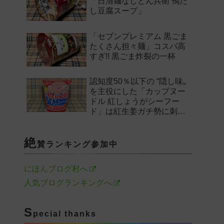
「日清麺なしどん兵衛 鴨だ
し豆腐スープ」
「セブンプレミアム 黒ごま
たくさん担々麺」コスパ高
すぎ!! 黒ごま炸裂の一杯
認知度50％以下の “隠し味„
を主役にした「カップヌー
ドル 紅しょうがシーフー
ド」は紅生姜ガチ勢に刺さ
るのか——。
絶
賛ランキング参加中
にほんブログ村へ
人気ブログランキングへ
S
pecial thanks