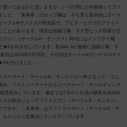
が置いてあるかと思いますが、いつの間にか両者揃ってファ
ました。「来来亭」のカップ麺は、今も昔も基本的にエース
サークルKサンクスの専売品で、アピタ・ピアゴのプライベ
たことがあります。現在は油揚げ麺・タテ型ビッグ容器が定
ムワン」（サークルK・サンクス）時代にはノンフライ麺・
6を叩き出しています。私taka :aが最後に油揚げ麺・タ
食日は2014年8月23日。その頃はサークルKサンクスのオリ
★4を付けました。
ミリーマート・サークルK・サンクスが一体となって「ユニ
改め、ファミリーマートがユニーグループ・ホールディング
から経営統合しています。最近では7月から社員の服装を自由化
w その統合によってプライムワン（サークルK・サンクス）
のですが、「来来亭」はファミリーマート（サークルK・サ
、ちゃっかり定番品にランクアップいます。