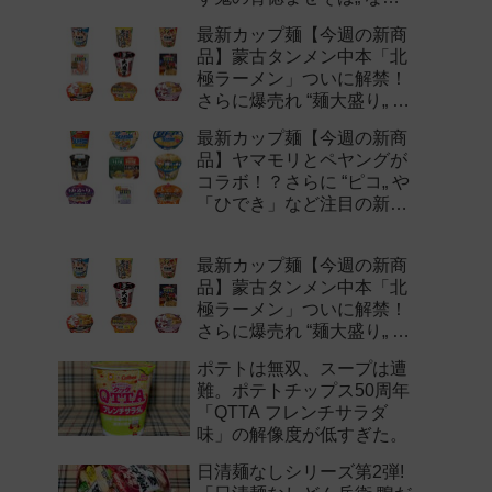
注目の新作まとめ！
最新カップ麺【今週の新商
品】蒙古タンメン中本「北
極ラーメン」ついに解禁！
さらに爆売れ “麺大盛り„ シ
リーズの新味など注目の新
最新カップ麺【今週の新商
作まとめ！
品】ヤマモリとペヤングが
コラボ！？さらに “ピコ„ や
「ひでき」など注目の新作
まとめ！
最新カップ麺【今週の新商
品】蒙古タンメン中本「北
極ラーメン」ついに解禁！
さらに爆売れ “麺大盛り„ シ
リーズの新味など注目の新
ポテトは無双、スープは遭
作まとめ！
難。ポテトチップス50周年
「QTTA フレンチサラダ
味」の解像度が低すぎた。
日清麺なしシリーズ第2弾!