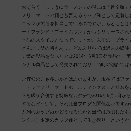
おそらく「しょうゆラーメン」の隣には「旨辛麺」
ミリーマートの顔とも言えるカップ麺として定着し
コックが製造を担当しているのですが、もともとは
ートブランド「プライムワン」からもリリースされ
番品のスタイルとなっていますが、以前の「プライ
どんぶり型の時もあり、どんぶり型では過去の総評で★
テ型の製品を食べたのは2014年6月3日発売品で、実
ジナル商品として発売されており、当時の総評では
ご存知の方も多いかとは思いますが、現在ではファ
ー・ファミリーマートホールディングス」と社名を
スを吸収合併する特殊なカタチで2016年9月1日
するなど‥いや、それは当ブログと関係ないですね
系列のカップ麺がどうなるのかと当時は危惧したも
ンクス）限定のカップ麺として生き残り‥というか