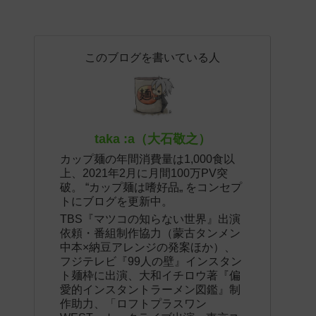
このブログを書いている人
taka :a（大石敬之）
カップ麺の年間消費量は1,000食以
上、2021年2月に月間100万PV突
破。 “カップ麺は嗜好品„ をコンセプ
トにブログを更新中。
TBS『マツコの知らない世界』出演
依頼・番組制作協力（蒙古タンメン
中本×納豆アレンジの発案ほか）、
フジテレビ『99人の壁』インスタン
ト麺枠に出演、大和イチロウ著『偏
愛的インスタントラーメン図鑑』制
作助力、「ロフトプラスワン