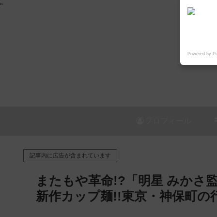
"
Powered by P
プロフィール
記事内に広告が含まれています
またもや革命!?「明星 みかさ
新作カップ麺!!東京・神保町の