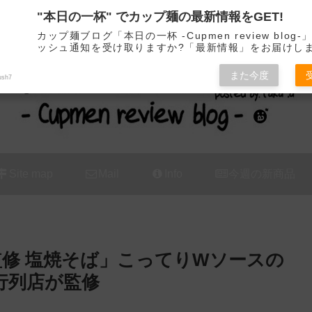
"本日の一杯" でカップ麺の最新情報をGET!
カップ麺の新商品をレビュー / アレンジするブログ
カップ麺ブログ「本日の一杯 -Cupmen review blog
ッシュ通知を受け取りますか?「最新情報」をお届けし
また今度
ush7
Site map
Mail
Info
今週の新商品
監修 塩焼そば」こってりWソースの
行列店が監修