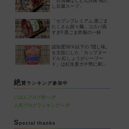
「日清麺なしどん兵衛 鴨だ
し豆腐スープ」
「セブンプレミアム 黒ごま
たくさん担々麺」コスパ高
すぎ!! 黒ごま炸裂の一杯
認知度50％以下の “隠し味„
を主役にした「カップヌー
ドル 紅しょうがシーフー
ド」は紅生姜ガチ勢に刺さ
るのか——。
絶
賛ランキング参加中
にほんブログ村へ
人気ブログランキングへ
S
pecial thanks