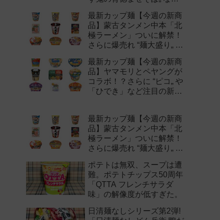
注目の新作まとめ！
最新カップ麺【今週の新商
品】蒙古タンメン中本「北
極ラーメン」ついに解禁！
さらに爆売れ “麺大盛り„ シ
リーズの新味など注目の新
最新カップ麺【今週の新商
作まとめ！
品】ヤマモリとペヤングが
コラボ！？さらに “ピコ„ や
「ひでき」など注目の新作
まとめ！
最新カップ麺【今週の新商
品】蒙古タンメン中本「北
極ラーメン」ついに解禁！
さらに爆売れ “麺大盛り„ シ
リーズの新味など注目の新
ポテトは無双、スープは遭
作まとめ！
難。ポテトチップス50周年
「QTTA フレンチサラダ
味」の解像度が低すぎた。
日清麺なしシリーズ第2弾!