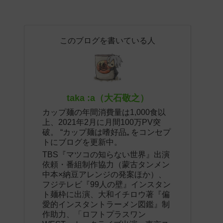
このブログを書いている人
taka :a（大石敬之）
カップ麺の年間消費量は1,000食以
上、2021年2月に月間100万PV突
破。 “カップ麺は嗜好品„ をコンセプ
トにブログを更新中。
TBS『マツコの知らない世界』出演
依頼・番組制作協力（蒙古タンメン
中本×納豆アレンジの発案ほか）、
フジテレビ『99人の壁』インスタン
ト麺枠に出演、大和イチロウ著『偏
愛的インスタントラーメン図鑑』制
作助力、「ロフトプラスワン