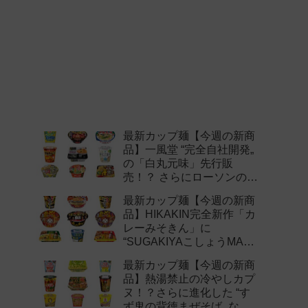
最新カップ麺【今週の新商
品】一風堂 “完全自社開発„
の「白丸元味」先行販
売！？ さらにローソンの激
辛チャレンジなどど注目の
最新カップ麺【今週の新商
新作まとめ！
品】HIKAKIN完全新作「カ
レーみそきん」に
“SUGAKIYAこしょうMAX„
など注目の新作まとめ！
最新カップ麺【今週の新商
品】熱湯禁止の冷やしカプ
ヌ！？さらに進化した “す
ず鬼の背徳まぜそば„ など