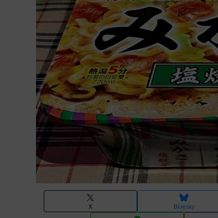
X
Bluesky