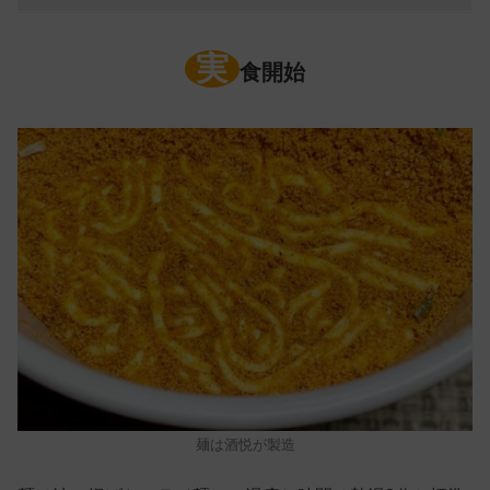
実
食開始
麺は酒悦が製造