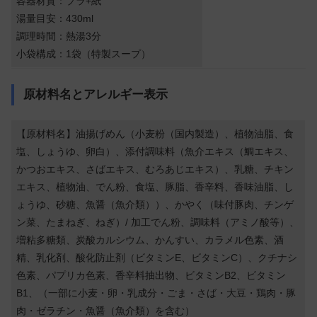
容器材質：プラ+紙
湯量目安：430ml
調理時間：熱湯3分
小袋構成：1袋（特製スープ）
原材料名とアレルギー表示
【原材料名】油揚げめん（小麦粉（国内製造）、植物油脂、食
塩、しょうゆ、卵白）、添付調味料（魚介エキス（鯛エキス、
かつおエキス、さばエキス、むろあじエキス）、乳糖、チキン
エキス、植物油、でん粉、食塩、豚脂、香辛料、香味油脂、し
ょうゆ、砂糖、魚醤（魚介類））、かやく（味付豚肉、チンゲ
ン菜、たまねぎ、ねぎ）/ 加工でん粉、調味料（アミノ酸等）、
増粘多糖類、炭酸カルシウム、かんすい、カラメル色素、酒
精、乳化剤、酸化防止剤（ビタミンE、ビタミンC）、クチナシ
色素、パプリカ色素、香辛料抽出物、ビタミンB2、ビタミン
B1、（一部に小麦・卵・乳成分・ごま・さば・大豆・鶏肉・豚
肉・ゼラチン・魚醤（魚介類）を含む）