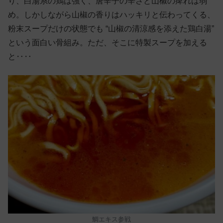
り、白湯系の鶏は強く、唐辛子の辛さと山椒の痺れは弱
め。しかしながら山椒の香りはハッキリと伝わってくる、
粉末スープだけの状態でも “山椒の清涼感を添えた鶏白湯”
という面白い骨組み。ただ、そこに特製スープを加える
と‥‥
鯛エキス参戦