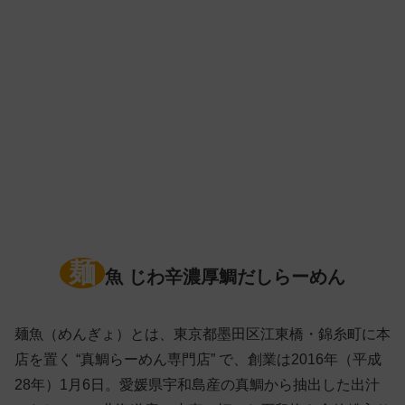
麺
魚 じわ辛濃厚鯛だしらーめん
麺魚（めんぎょ）とは、東京都墨田区江東橋・錦糸町に本
店を置く “真鯛らーめん専門店” で、創業は2016年（平成
28年）1月6日。愛媛県宇和島産の真鯛から抽出した出汁