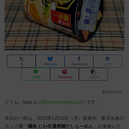
X
Bluesky
Facebook
はてブ
LINE
Pinterest
コピー
2022.01.13
どうも、taka :a（
@honjitsunoippai
）です。
本日の一杯は、2022年1月10日（月）新発売、東洋水産の
カップ麺「
麺魚 じわ辛濃厚鯛だしらーめん
」の実食レビ