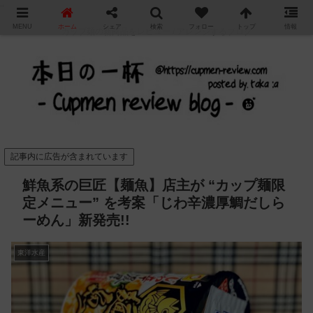
"
MENU
ホーム
シェア
検索
フォロー
トップ
情報
カップ麺の新商品をレビュー / アレンジするブログ
記事内に広告が含まれています
鮮魚系の巨匠【麺魚】店主が “カップ麺限
定メニュー” を考案「じわ辛濃厚鯛だしら
ーめん」新発売!!
東洋水産