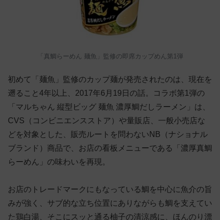
「真鯛らーめん 麺魚」監修の即席カップめん第1弾
初めて「麺魚」監修のカップ麺が発売されたのは、現在を
遡ること4年以上、2017年6月19日の話。コラボ第1弾の
「マルちゃん 縦型ビッグ 麺魚 濃厚鯛だしラーメン」は、
CVS（コンビニエンスストア）や量販店、一般小売店な
どを対象とした、販売ルートを問わないNB（ナショナル
ブランド）商品で、お店の看板メニューである「濃厚真鯛
らーめん」の味わいを再現。
お店のトレードマークにもなっている鯛を中心に魚介の旨
みが強く、サブ的な立ち位置にありながらも鯛を支えてい
た鶏白湯、そこにスッと通る柚子の清涼感に、ほんのり漂