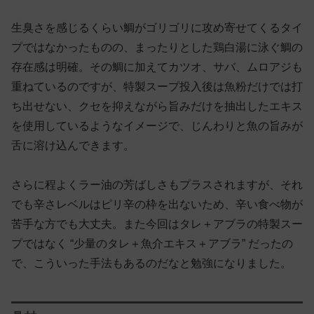
生臭さを感じるくらい鯛がゴリゴリに攻め寄せてくるタイ
プではなかったものの、まったりとした鶏白湯に泳ぐ鯛の
存在感は明確。その鯛に加えてカツオ、サバ、ムロアジも
重ねているのですが、特製スープ投入後は魚粉だけでは打
ち出せない、クセを抑えながら旨みだけを抽出したエキス
を使用しているようなイメージで、じんわりと魚の旨みが
舌に溶け込んできます。
さらに程よくラー油の芳ばしさもプラスされますが、それ
でも辛さレベルはピリ辛の枠を出ないため、辛い食べ物が
苦手な方でも大丈夫。また今回はタレ＋アブラの特製スー
プではなく “少量のタレ＋魚介エキス＋アブラ” だったの
で、こういった手法もあるのだなと勉強になりました。