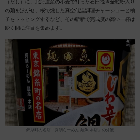
（だし）に、北海道産の小麦で打った石臼挽き全粒粉入り
の麺を泳がせ、桜で燻した真空低温調理チャーシューと柚
子をトッピングするなど、その斬新で完成度の高い一杯は
瞬く間に注目を集めます。
錦糸町の名店「真鯛らーめん 麺魚 本店」の外観