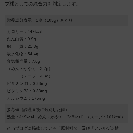
プ麺としての総合力を判定します。
栄養成分表示：1食（103g）あたり
カロリー：449kcal
たん白質：9.9g
脂 質：21.3g
炭水化物：54.4g
食塩相当量：7.0g
（めん・かやく：2.7g）
（スープ：4.3g）
ビタミンB1：0.33mg
ビタミンB2：0.38mg
カルシウム：175mg
参考値（調理直後に分別した値）
熱量：449kcal（めん・かやく：348kcal）（スープ：101kcal）
※当ブログに掲載している「原材料名」及び「アレルゲン情