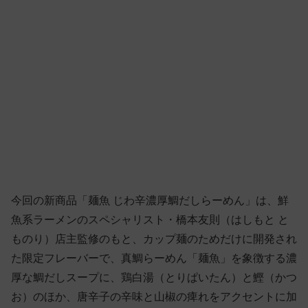
今回の新商品「麺魚 じわ辛濃厚鯛だしらーめん」は、鮮
魚系ラーメンのスペシャリスト・橋本友則（はしもと と
ものり）店主監修のもと、カップ麺のためだけに開発され
た限定フレーバーで、真鯛らーめん「麺魚」を象徴する濃
厚な鯛だしスープに、鶏白湯（とりぱいたん）と鰹（かつ
お）のほか、唐辛子の辛味と山椒の痺れをアクセントに加