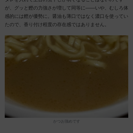
が、グッと鰹の力強さが増して同等に——いや、むしろ体
感的には鰹が優勢に。醤油も薄口ではなく濃口を使ってい
たので、香り付け程度の存在感ではありません。
かつお強めです