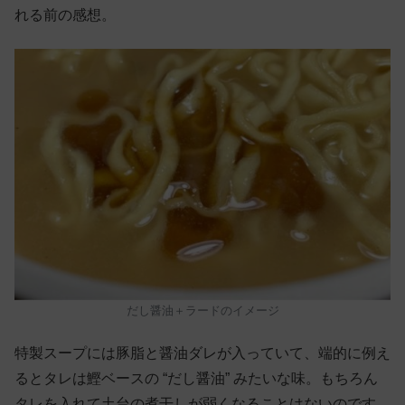
れる前の感想。
だし醤油＋ラードのイメージ
特製スープには豚脂と醤油ダレが入っていて、端的に例え
るとタレは鰹ベースの “だし醤油” みたいな味。もちろん
タレを入れて土台の煮干しが弱くなることはないのです