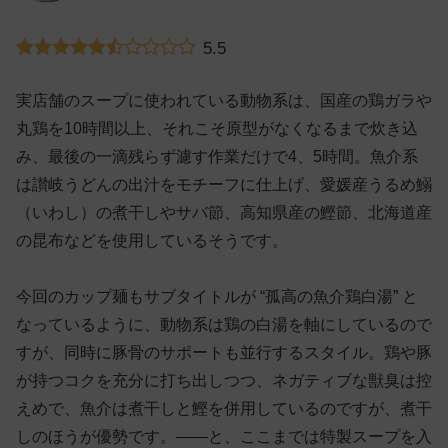
5.5
実店舗のスープに使われている動物系は、国産の鶏ガラや
丸鶏を10時間以上、それこそ原型がなくなるまで炊き込
み、最後の一滴残らず濾す作業だけで4、5時間。魚介系
は讃岐うどんの出汁をモチーフに仕上げ、愛媛産うるめ鰯
（いわし）の煮干しやサバ節、高知県産の鰹節、北海道産
の昆布などを使用しているそうです。
今回のカップ麺もサブタイトルが “孤高の魚介鶏白湯” と
なっているように、動物系は鶏の白湯を軸にしているので
すが、同時に豚骨のサポートも並行するスタイル。鶏や豚
が持つコクを充分に打ち出しつつ、ネガティブな獣臭は控
えめで、魚介は煮干しと鰹を併用しているのですが、煮干
しのほうが優勢です。——と、ここまでは特製スープを入