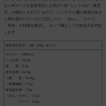
ないWスープが老若男女に人気の一杯” というのが「風雲
児」の個性とされているので、ノンフライ麺の食感や魚介
と鶏白湯のバランスに注目しつつ、「めん」「スープ」
「具材」の特徴を解説し、カップ麺としての総合力を判定
します。
栄養成分表示：1食（99g）あたり
カロリー：380kcal
たん白質：10.8g
脂 質：9.3g
炭水化物：64.4g
（糖 質：61.9g）
（食物繊維：2.5g）
食塩相当量：7.0g
（めん・かやく：2.2g）
（スープ：4.8g）