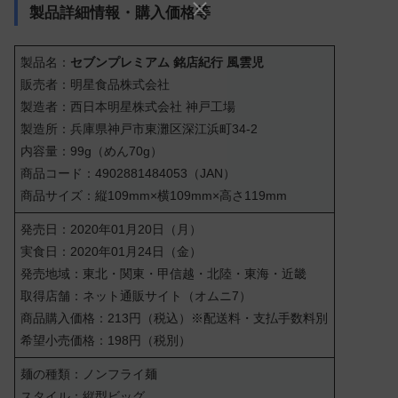
製品詳細情報・購入価格等
製品名：
セブンプレミアム 銘店紀行 風雲児
販売者：明星食品株式会社
製造者：西日本明星株式会社 神戸工場
製造所：兵庫県神戸市東灘区深江浜町34-2
内容量：99g（めん70g）
商品コード：4902881484053（JAN）
商品サイズ：縦109mm×横109mm×高さ119mm
発売日：2020年01月20日（月）
実食日：2020年01月24日（金）
発売地域：東北・関東・甲信越・北陸・東海・近畿
取得店舗：ネット通販サイト（オムニ7）
商品購入価格：213円（税込）※配送料・支払手数料別
希望小売価格：198円（税別）
麺の種類：ノンフライ麺
スタイル：縦型ビッグ