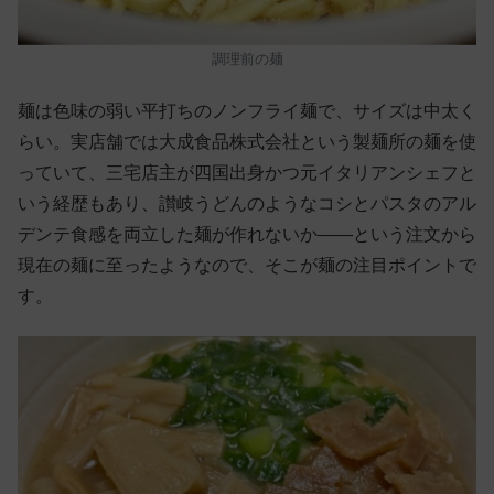
調理前の麺
麺は色味の弱い平打ちのノンフライ麺で、サイズは中太く
らい。実店舗では大成食品株式会社という製麺所の麺を使
っていて、三宅店主が四国出身かつ元イタリアンシェフと
いう経歴もあり、讃岐うどんのようなコシとパスタのアル
デンテ食感を両立した麺が作れないか——という注文から
現在の麺に至ったようなので、そこが麺の注目ポイントで
す。