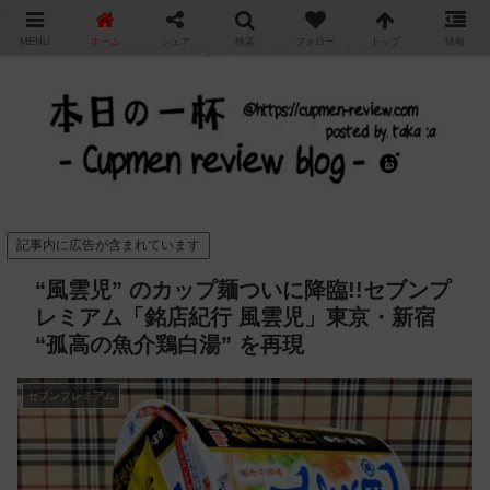
"
MENU
ホーム
シェア
検索
フォロー
トップ
情報
カップ麺の新商品をレビュー / アレンジするブログ
記事内に広告が含まれています
“風雲児” のカップ麺ついに降臨!!セブンプ
レミアム「銘店紀行 風雲児」東京・新宿
“孤高の魚介鶏白湯” を再現
セブンプレミアム