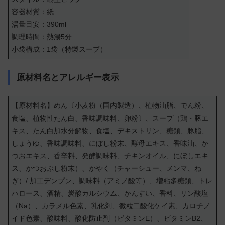
容器材質：紙
湯量目安：390ml
調理時間：熱湯5分
小袋構成：1袋（特製スープ）
原材料名とアレルギー表示
【原材料名】めん〔小麦粉（国内製造）、植物油脂、でん粉、
食塩、植物性たん白、香味調味料、卵粉〕、スープ（鶏・豚エ
キス、たん白加水分解物、食塩、デキストリン、糖類、豚脂、
しょうゆ、香味調味料、にぼし粉末、酵母エキス、香味油、か
つおエキス、香辛料、発酵調味料、チキンオイル、にぼしエキ
ス、かつおぶし粉末）、かやく（チャーシュー、メンマ、ね
ぎ）/ 加工デンプン、調味料（アミノ酸等）、増粘多糖類、トレ
ハロース、酒精、炭酸カルシウム、かんすい、香料、リン酸塩
（Na）、カラメル色素、乳化剤、微粒二酸化ケイ素、カロチノ
イド色素、酸味料、酸化防止剤（ビタミンE）、ビタミンB2、