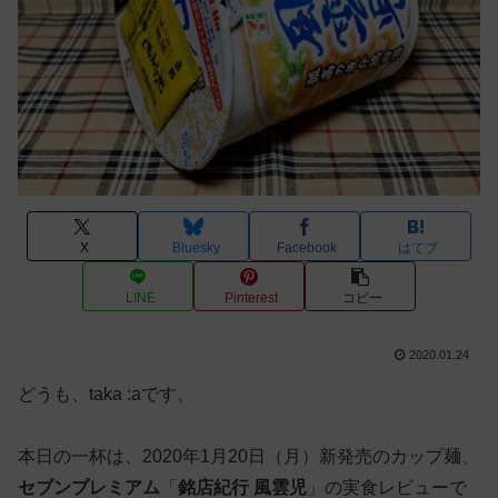
X
Bluesky
Facebook
はてブ
LINE
Pinterest
コピー
2020.01.24
どうも、taka :aです。
本日の一杯は、2020年1月20日（月）新発売のカップ麺、
セブンプレミアム
「
銘店紀行 風雲児
」の実食レビューで