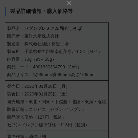
製品詳細情報・購入価格等
製品名：
セブンプレミアム 鴨だしそば
販売者：東洋水産株式会社
製造者：株式会社酒悦 房総工場
製造所：千葉県長生郡長南町美原台1-34（M74）
内容量：73g（めん55g）
商品コード：4901990364799（JAN）
商品サイズ：縦96mm×横96mm×高さ106mm
発売日：2020年01月20日（月）
実食日：2020年01月25日（土）
発売地域：東北・関東・甲信越・北陸・東海・近畿
取得店舗：コンビニ（セブン-イレブン）
商品購入価格：127円（税込）
セブン-イレブン標準価格：118円（税別）
麺の種類：油揚げ麺