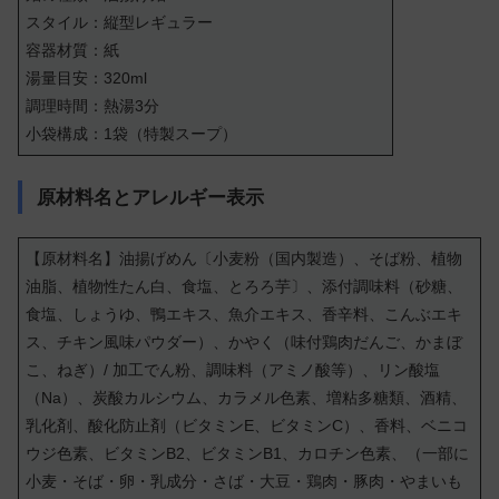
スタイル：縦型レギュラー
容器材質：紙
湯量目安：320ml
調理時間：熱湯3分
小袋構成：1袋（特製スープ）
原材料名とアレルギー表示
【原材料名】油揚げめん〔小麦粉（国内製造）、そば粉、植物
油脂、植物性たん白、食塩、とろろ芋〕、添付調味料（砂糖、
食塩、しょうゆ、鴨エキス、魚介エキス、香辛料、こんぶエキ
ス、チキン風味パウダー）、かやく（味付鶏肉だんご、かまぼ
こ、ねぎ）/ 加工でん粉、調味料（アミノ酸等）、リン酸塩
（Na）、炭酸カルシウム、カラメル色素、増粘多糖類、酒精、
乳化剤、酸化防止剤（ビタミンE、ビタミンC）、香料、ベニコ
ウジ色素、ビタミンB2、ビタミンB1、カロチン色素、（一部に
小麦・そば・卵・乳成分・さば・大豆・鶏肉・豚肉・やまいも