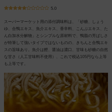
5.0
スーパーマーケット用の添付調味料は、「砂糖、しょう
ゆ、合鴨エキス、魚介エキス、香辛料、こんぶエキス、た
ん白加水分解物」とシンプルな原材料で、鴨脂の芳ばしさ
が特筆して強いタイプではないものの、きちんと合鴨エキ
スの旨味あり。魚介は鰹、醤油は濃口、甘味も砂糖の自然
な甘さ（人工甘味料不使用）、これで税込105円なら上等
も上等です。