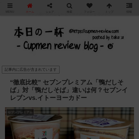
"
MENU
ホーム
シェア
検索
フォロー
トップ
情報
カップ麺の新商品をレビュー / アレンジするブログ
記事内に広告が含まれています
“徹底比較” セブンプレミアム「鴨だしそ
ば」対「鴨だしそば」違いは何？セブンイ
レブンvs.イトーヨーカドー
セブンプレミアム