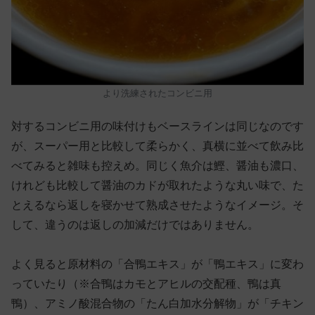
より洗練されたコンビニ用
対するコンビニ用の味付けもベースラインは同じなのです
が、スーパー用と比較して柔らかく、真横に並べて飲み比
べてみると雑味も控えめ。同じく魚介は鰹、醤油も濃口、
けれども比較して醤油のカドが取れたような丸い味で、た
とえるなら返しを寝かせて熟成させたようなイメージ。そ
して、違うのは返しの加減だけではありません。
よく見ると原材料の「合鴨エキス」が「鴨エキス」に変わ
っていたり（※合鴨はカモとアヒルの交配種、鴨は真
鴨）、アミノ酸混合物の「たん白加水分解物」が「チキン