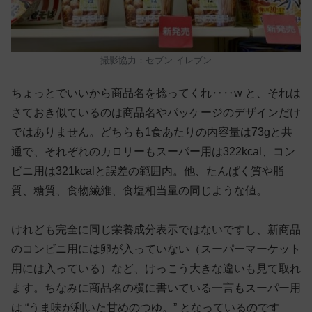
撮影協力：セブン-イレブン
ちょっとでいいから商品名を捻ってくれ‥‥w と、それは
さておき似ているのは商品名やパッケージのデザインだけ
ではありません。どちらも1食あたりの内容量は73gと共
通で、それぞれのカロリーもスーパー用は322kcal、コン
ビニ用は321kcalと誤差の範囲内。他、たんぱく質や脂
質、糖質、食物繊維、食塩相当量の同じような値。
けれども完全に同じ栄養成分表示ではないですし、新商品
のコンビニ用には卵が入っていない（スーパーマーケット
用には入っている）など、けっこう大きな違いも見て取れ
ます。ちなみに商品名の横に書いている一言もスーパー用
は “うま味が利いた甘めのつゆ。” となっているのです