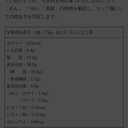
ているかどうか。引き続き何が違うのかに注目しつつ、
「めん」「つゆ」「具材」の特徴を解説し、カップ麺とし
ての総合力を判定します。
栄養成分表示：1食（73g）あたり ※コンビニ用
カロリー：321kcal
たん白質：8.8g
脂 質：15.0g
炭水化物：38.8g
（糖 質：36.6g）
（食物繊維：2.2g）
食塩相当量：4.4g
（めん・かやく：1.6g）
（スープ：2.8g）
ビタミンB1：0.33mg
ビタミンB2：0.27mg
カルシウム：140mg