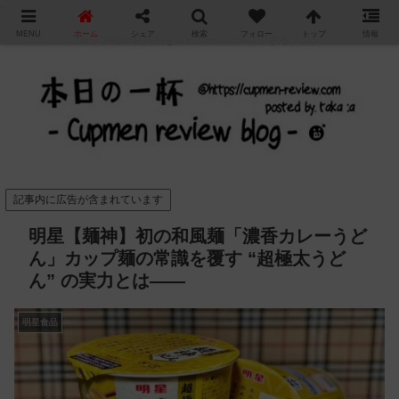
"
MENU
ホーム
シェア
検索
フォロー
トップ
情報
カップ麺の新商品をレビュー / アレンジするブログ
記事内に広告が含まれています
明星【麺神】初の和風麺「濃香カレーうど
ん」カップ麺の常識を覆す “超極太うど
ん” の実力とは——
明星食品