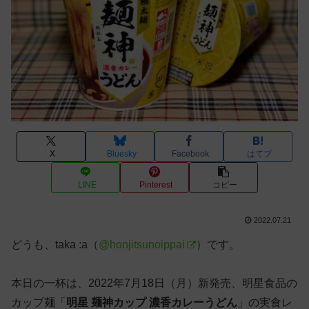
X
Bluesky
Facebook
はてブ
LINE
Pinterest
コピー
2022.07.21
どうも、taka :a（
@honjitsunoippai
）です。
本日の一杯は、2022年7月18日（月）新発売、明星食品の
カップ麺「
明星 麺神カップ 濃香カレーうどん
」の実食レ