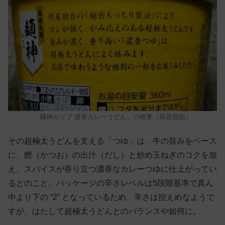
「麺神カップ 濃香カレーうどん」の概要（容器側面）
その超極太うどんを支える「つゆ」は、牛の旨みをベース
に、鰹（かつお）の出汁（だし）と炒め玉ねぎのコクを加
え、スパイスが香り立つ濃香なカレーつゆに仕上がってい
るとのこと。パッケージの辛さレベルは5段階基準で真ん
中より下の “2” となっているため、辛さは控えめなようで
すが、はたして超極太うどんとのバランスや如何に。