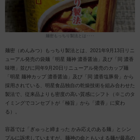
麺密もっちり製法とは‥‥
麺密（めんみつ）もっちり製法とは、2021年9月13日リニ
ューアル発売の袋麺「明星 麺神 濃香醤油」及び「同 濃香
味噌」並びに同年9月20日リニューアル発売のカップ麺
「明星 麺神カップ 濃香醤油」及び「同 濃香塩豚骨」から
採用されている、明星食品独自の乾燥技術を組み合わせた
製法で、従来品よりも密度の高い質感にシフト（※このタ
イミングでコンセプトが「極旨」から「濃香」に変わ
る）。
容器では「ぎゅっと締まった かみ応えのある麺」とシン
プルに訴求していますが、麺神の命ともいえる麺が最高の