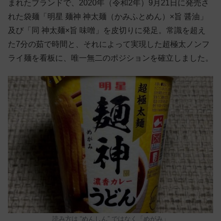
まれたブランドで、2020年（令和2年）9月21日に発売さ
れた袋麺「明星 麺神 神太麺（かみふとめん）×旨 醤油」
及び「同 神太麺×旨 味噌」を皮切りに発足。常識を超え
た7分の茹で時間と、それによって実現した超極太ノンフ
ライ麺を看板に、唯一無二のポジションを確立しました。
読み方は “めんしん” ではなく「めがみ」