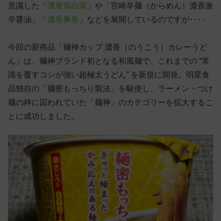
意識した「
濃香鶏白湯
」や「宮崎辛麺（からめん）濃香激
辛醤油」「
濃香豚骨
」などを展開しているのですが‥‥
今回の新商品「麺神カップ 濃香（のうこう）カレーうど
ん」は、麺神ブランド初となる和風麺で、これまでの “常
識を覆すコシが強い超極太うどん” を新規に開発。明星食
品独自の「麺密もっちり製法」を駆使し、ラーメン・つけ
麺の枠に囚われていた「麺神」のカテゴリーを拡大するこ
とに成功しました。