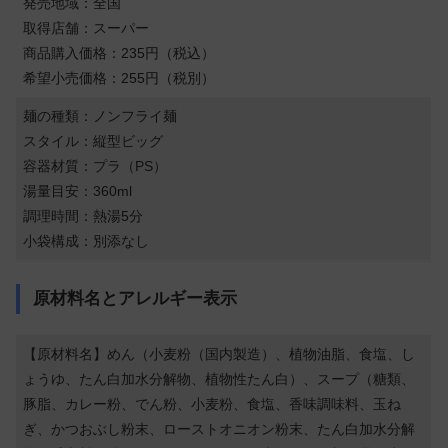
発売地域：全国
取得店舗：スーパー
商品購入価格：235円（税込）
希望小売価格：255円（税別）
麺の種類：ノンフライ麺
スタイル：縦型ビッグ
容器材質：プラ（PS）
湯量目安：360ml
調理時間：熱湯5分
小袋構成：別添なし
原材料名とアレルギー表示
【原材料名】めん（小麦粉（国内製造）、植物油脂、食塩、し
ょうゆ、たん白加水分解物、植物性たん白）、スープ（糖類、
豚脂、カレー粉、でん粉、小麦粉、食塩、香味調味料、玉ね
ぎ、かつおぶし粉末、ローストオニオン粉末、たん白加水分解