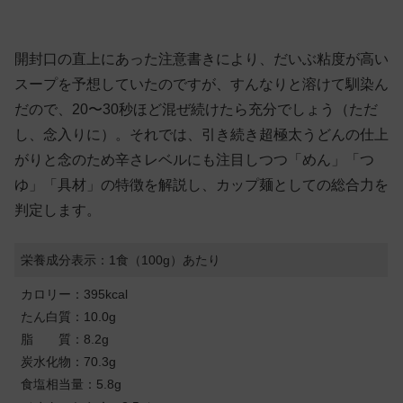
開封口の直上にあった注意書きにより、だいぶ粘度が高い
スープを予想していたのですが、すんなりと溶けて馴染ん
だので、20〜30秒ほど混ぜ続けたら充分でしょう（ただ
し、念入りに）。それでは、引き続き超極太うどんの仕上
がりと念のため辛さレベルにも注目しつつ「めん」「つ
ゆ」「具材」の特徴を解説し、カップ麺としての総合力を
判定します。
栄養成分表示：1食（100g）あたり
カロリー：395kcal
たん白質：10.0g
脂 質：8.2g
炭水化物：70.3g
食塩相当量：5.8g