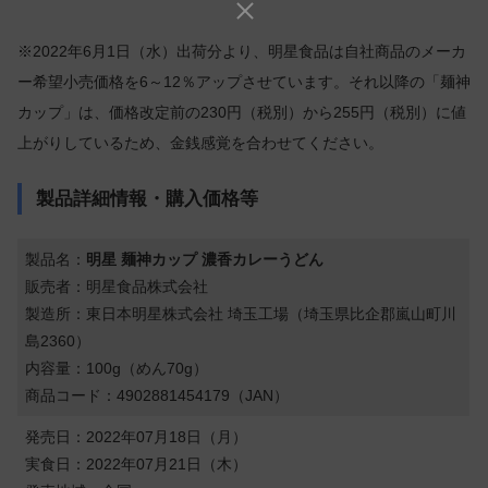
※2022年6月1日（水）出荷分より、明星食品は自社商品のメーカ
ー希望小売価格を6～12％アップさせています。それ以降の「麺神
カップ」は、価格改定前の230円（税別）から255円（税別）に値
上がりしているため、金銭感覚を合わせてください。
製品詳細情報・購入価格等
製品名：
明星 麺神カップ 濃香カレーうどん
販売者：明星食品株式会社
製造所：東日本明星株式会社 埼玉工場（埼玉県比企郡嵐山町川
島2360）
内容量：100g（めん70g）
商品コード：4902881454179（JAN）
発売日：2022年07月18日（月）
実食日：2022年07月21日（木）