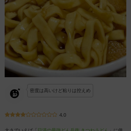
密度は高いけど粘りは控えめ
4.0
太さでいえば「
日清の最強どん兵衛 きつねうどん
」に使