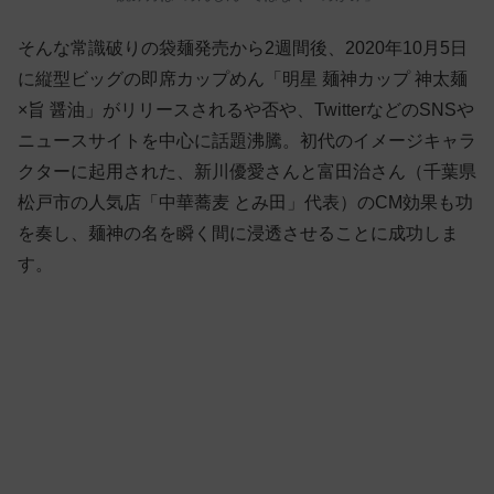
そんな常識破りの袋麺発売から2週間後、2020年10月5日
に縦型ビッグの即席カップめん「明星 麺神カップ 神太麺
×旨 醤油」がリリースされるや否や、TwitterなどのSNSや
ニュースサイトを中心に話題沸騰。初代のイメージキャラ
クターに起用された、新川優愛さんと富田治さん（千葉県
松戸市の人気店「中華蕎麦 とみ田」代表）のCM効果も功
を奏し、麺神の名を瞬く間に浸透させることに成功しま
す。