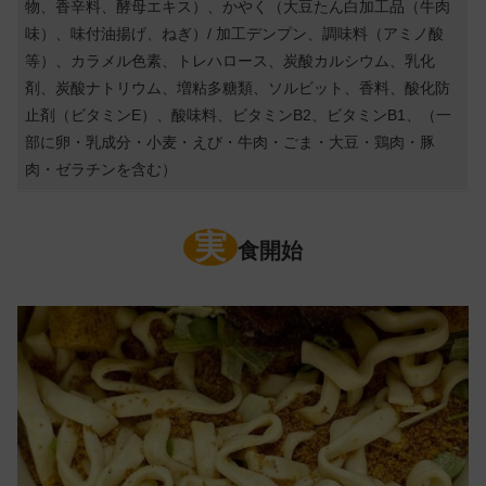
物、香辛料、酵母エキス）、かやく（大豆たん白加工品（牛肉
味）、味付油揚げ、ねぎ）/ 加工デンプン、調味料（アミノ酸
等）、カラメル色素、トレハロース、炭酸カルシウム、乳化
剤、炭酸ナトリウム、増粘多糖類、ソルビット、香料、酸化防
止剤（ビタミンE）、酸味料、ビタミンB2、ビタミンB1、（一
部に卵・乳成分・小麦・えび・牛肉・ごま・大豆・鶏肉・豚
肉・ゼラチンを含む）
実
食開始