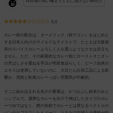
存在感の強い極太うどんに負けない味付け
5.0
カレー粉の配合は、ターメリック（秋ウコン）をはじめと
する日本人向けのマイルドなテイストで、たとえば大阪発
祥のスパイスカレーよろしく人を選ぶようなクセは目立ち
ません。ただ、その家庭的なカレー粉にローストオニオン
の芳ばしさを重ねる手法が明星食品らしく、ビーフ由来の
エキスは使用していないのに、大豆たん白加工品による影
響か、漠然と欧風カレーっぽい雰囲気が印象的。
そこに組み込まれる魚介の要素は、かつおぶし粉末のみと
シンプルで、濃厚なカレーを出汁で伸ばしたタイプのカレ
ーつゆではなく、鰹の魚粉でカレーとは異なるベクトルの
パンチをプラスしたイメージ。とろみの加減も小麦粉が中