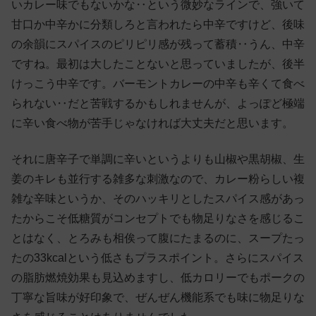
いカレー味でもないかな‥という微妙なラインで、強いて
甘口か中辛かに分類しろと言われたら中辛ですけど、後味
の余韻にスパイスのピリピリ感が残って蓄積‥うん、中辛
ですね。最初は大したことないと思っていましたが、後半
けっこう中辛です。バーモントカレーの中辛も辛くて食べ
られない‥だと苦戦するかもしれませんが、よっぽど極端
に辛い食べ物が苦手じゃなければ大丈夫だと思います。
それに唐辛子で単調に辛いというよりも山椒や黒胡椒、生
姜のキレも並行する雑多な刺激なので、カレー粉らしい複
雑な辛味というか、そのハッキリとしたスパイス感があっ
たからこそ低糖質がコンセプトでも物足りなさを感じるこ
とはなく、とろみも相俟って腹にたまるのに、スープたっ
たの33kcalという低さもプラスポイント。さらにスパイス
の脂肪燃焼効果も見込めますし、低カロリーでもポークの
丁寧な旨味が好印象で、ぜんぜん機能系でも味に物足りな