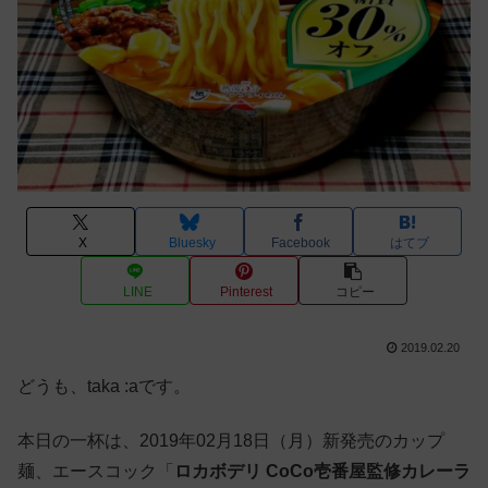
X
Bluesky
Facebook
はてブ
LINE
Pinterest
コピー
2019.02.20
どうも、taka :aです。
本日の一杯は、2019年02月18日（月）新発売のカップ
麺、エースコック「
ロカボデリ CoCo壱番屋監修カレーラ