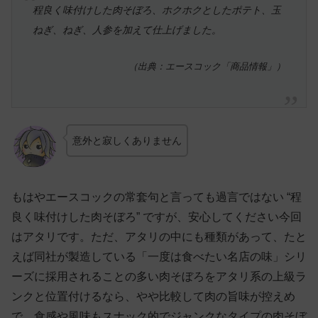
程良く味付けした肉そぼろ、ホクホクとしたポテト、玉
ねぎ、ねぎ、人参を加えて仕上げました。
（出典：エースコック「商品情報」）
意外と寂しくありません
もはやエースコックの常套句と言っても過言ではない “程
良く味付けした肉そぼろ” ですが、安心してください今回
はアタリです。ただ、アタリの中にも種類があって、たと
えば同社が製造している「一度は食べたい名店の味」シリ
ーズに採用されることの多い肉そぼろをアタリ系の上級ラ
ンクと位置付けるなら、やや比較して肉の旨味が控えめ
で、食感や風味もスナック的でジャンクなタイプの肉そぼ