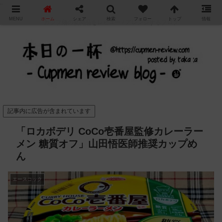
"
MENU
ホーム
シェア
検索
フォロー
トップ
情報
カップ麺の新商品をレビュー / アレンジするブログ
記事内に広告が含まれています
「ロカボデリ CoCo壱番屋監修カレーラー
メン 糖質オフ」山田悟医師推奨カップめ
ん
エースコック