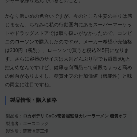
ジャーを練り込んでいるとのこと。
かなり濃いめの色合いですが、今のところ生姜の香りは感
じません。ちなみに私の行動圏内にあるスーパーマーケッ
トやドラッグストアでは取り扱いがなかったので、コンビ
ニのローソンで購入したのですが、メーカー希望小売価格
は230円（税別）、ローソンで買うと税込245円になりま
す。さらに容器のサイズは大判どんぶり型でも麺量50gと
控えめなんですけど、健康志向商品って値段ちょっと高め
の傾向がありますし、糖質オフの付加価値（機能性）と味
の両立に注目ですね。
製品情報・購入価格
製品名：
ロカボデリ CoCo壱番屋監修カレーラーメン 糖質オフ
製造者：エースコック
製造所：関西滝野工場