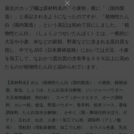
最近のカップ麺は原材料名の「小麦粉」横に「（国内製
造）」と表記されるようになったのですが、「植物性たん
白（国内製造）」という表記は初めて目にしました。「植
物性たん白」（しょくぶつせいたんぱく）とは、一般的に
大豆や小麦、米などの穀類、野菜などに含まれる蛋白質を
指し、中でもJAS（日本農林規格）においては大豆、小麦
を加工して、なおかつ蛋白質の含有率を５０％以上に高め
たものが植物性たん白と認められています。
【原材料名】めん（植物性たん白（国内製造）、小麦粉、植物油
脂、食塩、しょうゆ、たん白加水分解物、ジンジャーパウダー、
大豆食物繊維、卵白粉）、スープ（ポークエキス、ポーク調味
料、カレー粉、食塩、野菜パウダー、香辛料、粉末ソース、香味
調味料、たん白加水分解物）、かやく（鶏・豚味付肉そぼろ、ポ
テト、玉ねぎ、ねぎ、人参）/ 加工でん粉、調味料（アミノ酸
等）、増粘剤（増粘多糖類、加工でん粉）、カラメル色素、乳化