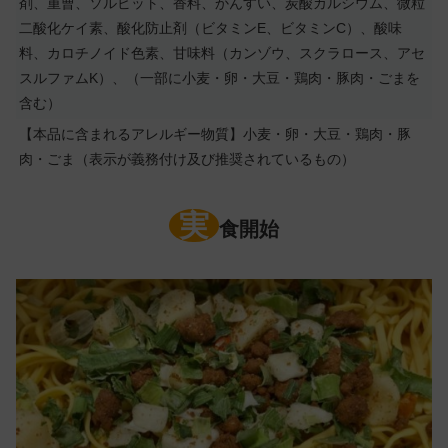
剤、重曹、ソルビット、香料、かんすい、炭酸カルシウム、微粒
二酸化ケイ素、酸化防止剤（ビタミンE、ビタミンC）、酸味
料、カロチノイド色素、甘味料（カンゾウ、スクラロース、アセ
スルファムK）、（一部に小麦・卵・大豆・鶏肉・豚肉・ごまを
含む）
【本品に含まれるアレルギー物質】小麦・卵・大豆・鶏肉・豚
肉・ごま（表示が義務付け及び推奨されているもの）
実
食開始