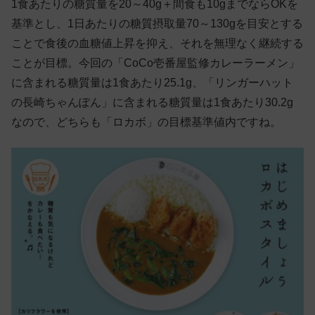
1食あたりの糖質量を20～40g＋間食も10gまでならOKを
基準とし、1日あたりの糖質摂取量70～130gを目安とする
ことで食後の血糖値上昇を抑え、それを無理なく継続する
ことが目標。今回の「CoCo壱番屋監修カレーラーメン」
に含まれる糖質量は1食あたり25.1g、「リンガーハット
の長崎ちゃんぽん」に含まれる糖質量は1食あたり30.2g
なので、どちらも「ロカボ」の目標基準値内ですね。