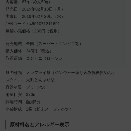
内容量：67g（めん50g）
発売日：2019年02月18日（月）
実食日：2019年02月20日（水）
JANコード：4901071211691
希望小売価格：230円（税別）
発売地域：全国（スーパー・コンビニ等）
購入価格：245円（税込）
取得店舗：コンビニ（ローソン）
麺の種類：ノンフライ麺（ジンジャー練り込み低糖質めん）
スタイル：大判どんぶり型
容器材質：プラ（PS）
湯量目安：370ml
調理時間：熱湯5分
小袋構成：2袋（粉末スープ / かやく）
原材料名とアレルギー表示