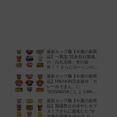
最新カップ麺【今週の新商
品】一風堂 “完全自社開発„
の「白丸元味」先行販
売！？ さらにローソンの激
辛チャレンジなどど注目の
最新カップ麺【今週の新商
新作まとめ！
品】HIKAKIN完全新作「カ
レーみそきん」に
“SUGAKIYAこしょうMAX„
など注目の新作まとめ！
最新カップ麺【今週の新商
品】熱湯禁止の冷やしカプ
ヌ！？さらに進化した “す
ず鬼の背徳まぜそば„ など