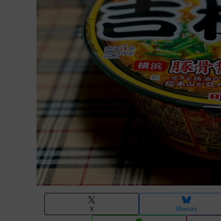
X
Bluesky