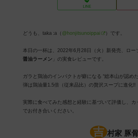
LINE
どうも、taka :a（
@honjitsunoippai
）です。
本日の一杯は、2022年6月28日（火）新発売、ロ
醤油ラーメン
」の実食レビューです。
ガラと鶏油のインパクトが癖になる “総本山が認め
弾は鶏油量1.5倍（従来品比）の贅沢スープに進化!!
実際に食べてみた感想と経験に基づいて評価し、カ
でお付き合いください。
吉
村家 豚骨