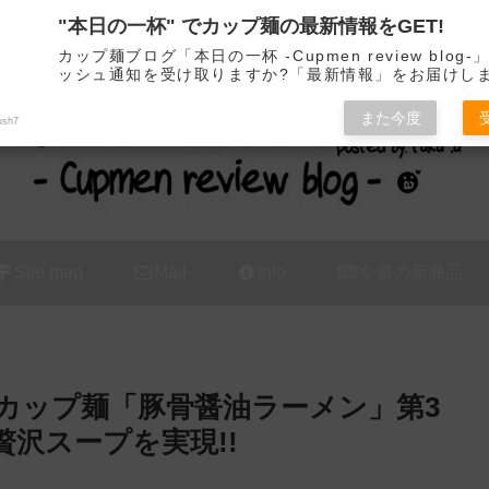
"本日の一杯" でカップ麺の最新情報をGET!
カップ麺の新商品をレビュー / アレンジするブログ
カップ麺ブログ「本日の一杯 -Cupmen review blog
ッシュ通知を受け取りますか?「最新情報」をお届けし
また今度
ush7
Site map
Mail
Info
今週の新商品
カップ麺「豚骨醤油ラーメン」第3
の贅沢スープを実現!!