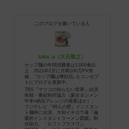
このブログを書いている人
taka :a（大石敬之）
カップ麺の年間消費量は1,000食以
上、2021年2月に月間100万PV突
破。 “カップ麺は嗜好品„ をコンセプ
トにブログを更新中。
TBS『マツコの知らない世界』出演
依頼・番組制作協力（蒙古タンメン
中本×納豆アレンジの発案ほか）、
フジテレビ『99人の壁』インスタン
ト麺枠に出演、大和イチロウ著『偏
愛的インスタントラーメン図鑑』制
作助力、「ロフトプラスワン