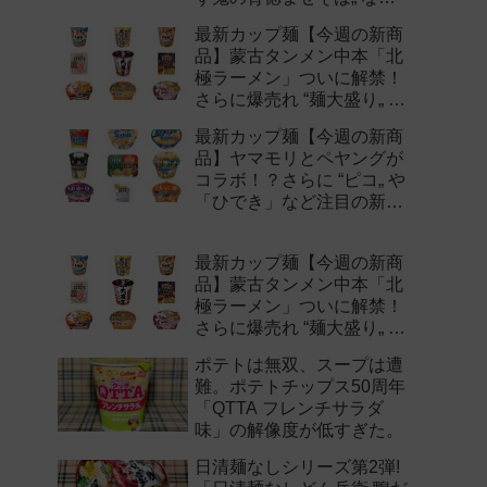
注目の新作まとめ！
最新カップ麺【今週の新商
品】蒙古タンメン中本「北
極ラーメン」ついに解禁！
さらに爆売れ “麺大盛り„ シ
リーズの新味など注目の新
最新カップ麺【今週の新商
作まとめ！
品】ヤマモリとペヤングが
コラボ！？さらに “ピコ„ や
「ひでき」など注目の新作
まとめ！
最新カップ麺【今週の新商
品】蒙古タンメン中本「北
極ラーメン」ついに解禁！
さらに爆売れ “麺大盛り„ シ
リーズの新味など注目の新
ポテトは無双、スープは遭
作まとめ！
難。ポテトチップス50周年
「QTTA フレンチサラダ
味」の解像度が低すぎた。
日清麺なしシリーズ第2弾!