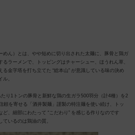
ーめん）とは、やや短めに切り出された太麺に、豚骨と鶏ガ
するラーメンで、トッピングはチャーシュー、ほうれん草、
る金字塔を打ち立てた “総本山” が意識している味の決め
イル。
たり1トンの豚骨と新鮮な鶏の生ガラ500羽分（計4種）を2
 と信頼を寄せる「酒井製麺」謹製の特注麺を使い続け、トッ
ど、細部にわたって “こだわり” を感じる作りなのです
しているのは鶏油の質。