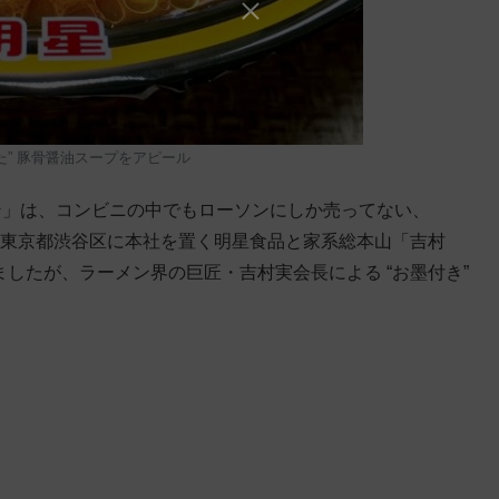
た” 豚骨醤油スープをアピール
ン」は、コンビニの中でもローソンにしか売ってない、
、東京都渋谷区に本社を置く明星食品と家系総本山「吉村
ましたが、ラーメン界の巨匠・吉村実会長による “お墨付き”