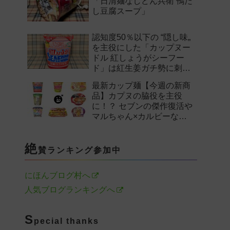
「日清麺なしどん兵衛 鴨だ
し豆腐スープ」
認知度50％以下の “隠し味„
を主役にした「カップヌー
ドル 紅しょうがシーフー
ド」は紅生姜ガチ勢に刺さ
るのか——。
最新カップ麺【今週の新商
品】カプヌの脇役を主役
に！？ セブンの傑作復活や
マルちゃん×カルビーなど
注目の新作まとめ！
絶
賛ランキング参加中
にほんブログ村へ
人気ブログランキングへ
S
pecial thanks