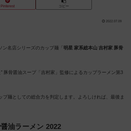
Pinterest
コピー
2022.07.09
ーソン名店シリーズのカップ麺「
明星 家系総本山 吉村家 豚骨
た” 豚骨醤油スープ「吉村家」監修によるカップラーメン第3
ップ麺としての総合力を判定します。よろしければ、最後ま
醤油ラーメン 2022