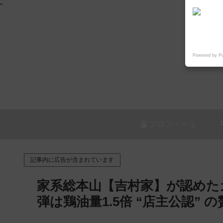
"
Powered by P
プロフィール
記事内に広告が含まれています
家系総本山【吉村家】が認めた
弾は鶏油量1.5倍 “店主公認” 