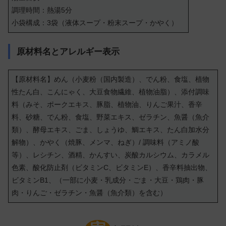
調理時間：熱湯5分
小袋構成：3袋（液体スープ・粉末スープ・かやく）
原材料名とアレルギー表示
【原材料名】
めん（小麦粉（国内製造）、でん粉、食塩、植物
性たん白、こんにゃく、大豆食物繊維、植物油脂）、添付調味
料（みそ、ポークエキス、豚脂、植物油、りんご果汁、香辛
料、砂糖、でん粉、食塩、野菜エキス、ゼラチン、魚醤（魚介
類）、酵母エキス、ごま、しょうゆ、鯛エキス、たん白加水分
解物）、かやく（焼豚、メンマ、ねぎ）/ 調味料（アミノ酸
等）、レシチン、酒精、かんすい、炭酸カルシウム、カラメル
色素、酸化防止剤（ビタミンC、ビタミンE）、香辛料抽出物、
ビタミンB1、（一部に小麦・乳成分・ごま・大豆・鶏肉・豚
肉・りんご・ゼラチン・魚醤（魚介類）を含む）