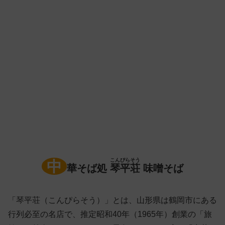
こんぴらそう
中
華そば処
琴平荘
味噌そば
「琴平荘（こんぴらそう）」とは、山形県は鶴岡市にある
行列必至の名店で、推定昭和40年（1965年）創業の「旅