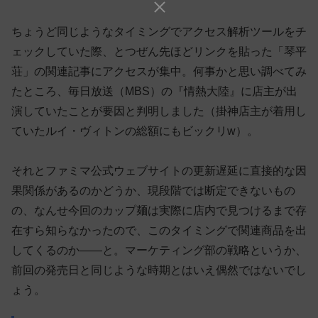
ちょうど同じようなタイミングでアクセス解析ツールをチ
ェックしていた際、とつぜん先ほどリンクを貼った「琴平
荘」の関連記事にアクセスが集中。何事かと思い調べてみ
たところ、毎日放送（MBS）の『情熱大陸』に店主が出
演していたことが要因と判明しました（掛神店主が着用し
ていたルイ・ヴィトンの総額にもビックリw）。
それとファミマ公式ウェブサイトの更新遅延に直接的な因
果関係があるのかどうか、現段階では断定できないもの
の、なんせ今回のカップ麺は実際に店内で見つけるまで存
在すら知らなかったので、このタイミングで関連商品を出
してくるのか——と。マーケティング部の戦略というか、
前回の発売日と同じような時期とはいえ偶然ではないでし
ょう。