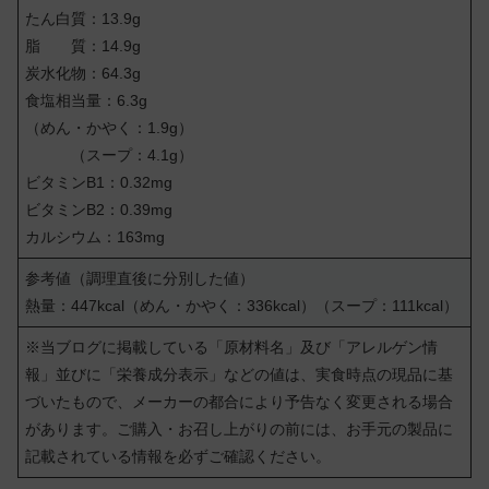
たん白質：13.9g
脂 質：14.9g
炭水化物：64.3g
食塩相当量：6.3g
（めん・かやく：1.9g）
（スープ：4.1g）
ビタミンB1：0.32mg
ビタミンB2：0.39mg
カルシウム：163mg
参考値（調理直後に分別した値）
熱量：447kcal（めん・かやく：336kcal）（スープ：111kcal）
※当ブログに掲載している「原材料名」及び「アレルゲン情
報」並びに「栄養成分表示」などの値は、実食時点の現品に基
づいたもので、メーカーの都合により予告なく変更される場合
があります。ご購入・お召し上がりの前には、お手元の製品に
記載されている情報を必ずご確認ください。