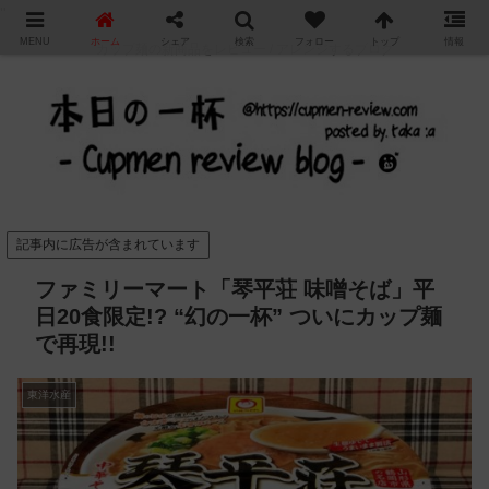
"
MENU
ホーム
シェア
検索
フォロー
トップ
情報
カップ麺の新商品をレビュー / アレンジするブログ
記事内に広告が含まれています
ファミリーマート「琴平荘 味噌そば」平
日20食限定!? “幻の一杯” ついにカップ麺
で再現!!
東洋水産