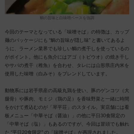
鯛の旨味と白味噌ベースを強調
今回のテーマとなっている「味噌そば」の特徴は、カップ
麺のパッケージにも “鯛の旨味が隠し味” と書いてあるよ
うに、ラーメン業界でも珍しい鯛の煮干しを使っているの
がポイント。他にも魚介にはアゴ（トビウオ）の焼き干し
やサバの煮干（稚魚）を合わせ、タレには山形県庄内米を
使用した味噌（白みそ）をブレンドしています。
動物系には岩手県産の高級丸鶏を使い、豚のゲンコツ（大
腿骨）や豚肉、モミジ（鶏の足）を香味野菜と一緒に時間
をかけて煮込むのが「琴平荘」のスタイル。実店舗には看
板メニュー「中華そば（醤油）」の他に平日30食限定の
「中華そば（塩）」もあるのですが、今回は冒頭でも触れ
た “平日20食限定” の「味噌そば」が再現されました。