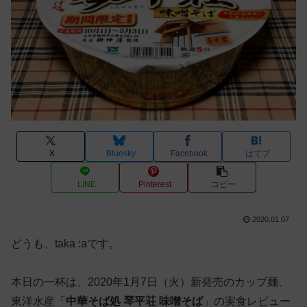
X
Bluesky
Facebook
はてブ
LINE
Pinterest
コピー
2020.01.07
どうも、taka :aです。
本日の一杯は、2020年1月7日（火）新発売のカップ麺、
東洋水産「
中華そば処 琴平荘 味噌そば
」の実食レビュー