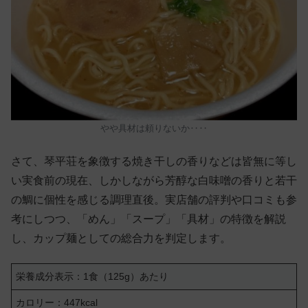
やや具材は頼りないか‥‥
さて、琴平荘を象徴する焼き干しの香りなどは皆無に等し
い実食前の現在、しかしながら芳醇な白味噌の香りと若干
の鯛に個性を感じる調理直後。実店舗の評判や口コミも参
考にしつつ、「めん」「スープ」「具材」の特徴を解説
し、カップ麺としての総合力を判定します。
栄養成分表示：1食（125g）あたり
カロリー：447kcal