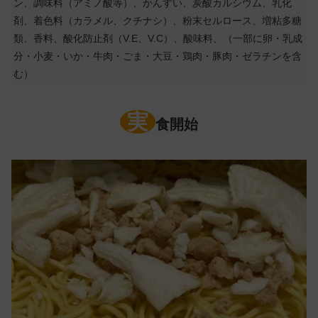
ン、調味料（アミノ酸等）、かんすい、炭酸カルシウム、乳化
剤、着色料（カラメル、クチナシ）、粉末セルロース、増粘多糖
類、香料、酸化防止剤（V.E、V.C）、酸味料、（一部に卵・乳成
分・小麦・いか・牛肉・ごま・大豆・鶏肉・豚肉・ゼラチンを含
む）
実
食開始