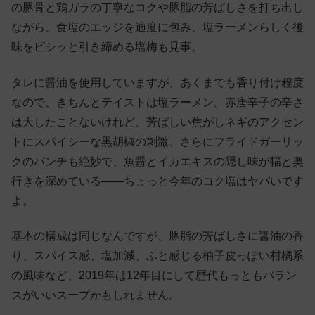
の豚骨と鶏ガラの丁寧なコクや豚脂の芳ばしさを打ち出し
ながら、食塩のエッジを適度に包み、塩ラーメンらしく後
味をピシッと引き締める塩梅も見事。
タレに醤油を使用していますが、あくまでも香り付け程度
なので、きちんとテイストは塩ラーメン。赤唐辛子の辛さ
は大したことないけれど、芳ばしい焦がしネギのアクセン
トにスパイシーな黒胡椒の刺激、さらにフライドガーリッ
クのパンチも絶妙で、魚醤とイカエキスの隠し味が幅と奥
行きを深めている——ちょっと今年のコク塩はヤバいです
よ。
基本の構成は同じなんですが、豚脂の芳ばしさに醤油の香
り、スパイス感、塩加減、ふと感じる柚子皮っぽい柑橘系
の風味など、2019年は12年目にして歴代もっともバラン
スがいいスープかもしれません。