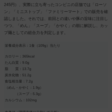
245円）、実際に立ち寄ったコンビニの店舗では「ローソ
ン」「ミニストップ」「ファミリーマート」での販売を確
認しました。それでは、前回との違いや豚の旨味に注目し
つつ、「めん」「スープ」「かやく」の順に解説し、カッ
プ麺としての総合力を判定します。
栄養成分表示：1食（109g）当たり
カロリー：365kcal
たん白質：9.0g
脂 質：13.7g
炭水化物：51.2g
食塩相当量：7.2g
（めん・かやく：1.9g）
（スープ：5.3g）
カルシウム：102mg