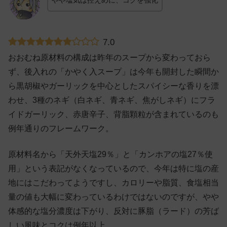
やや塩気は控えめに、コクを強化
7.0
おおむね原材料の構成は昨年のスープから変わっておら
ず、後入れの「かやく入スープ」は今年も開封した瞬間か
ら黒胡椒やガーリックを中心としたスパイシーな香りを漂
わせ、3種のネギ（白ネギ、青ネギ、焦がしネギ）にフラ
イドガーリック、赤唐辛子、背脂顆粒が含まれているのも
例年通りのフレームワーク。
原材料名から「天外天塩29％」と「カンホアの塩27％使
用」という表記がなくなっているので、今年は特に塩の産
地にはこだわってようですし、カロリーや脂質、食塩相当
量の値も大幅に変わっているわけではないのですが、やや
体感的な塩分濃度は下がり、反対に豚脂（ラード）の芳ば
しい風味とコクは例年以上。