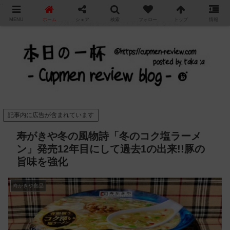
"
MENU
ホーム
シェア
検索
フォロー
トップ
情報
カップ麺の新商品をレビュー / アレンジするブログ
記事内に広告が含まれています
寿がきや冬の風物詩「冬のコク塩ラーメ
ン」発売12年目にして過去1の出来!!豚の
旨味を強化
寿がきや食品