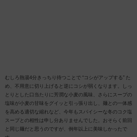
むしろ熱湯4分きっちり待つことで “コシがアップする” た
め、不用意に切り上げると逆にコシが弱くなります。しっ
とりとした口当たりに芳潤な小麦の風味、さらにスープの
塩味が小麦の甘味をグイッと引っ張り出し、麺との一体感
を高める適切な縮れなど、今年もスパイシーな冬のコク塩
スープとの相性は申し分ありませんでした。おそらく前回
と同じ麺だと思うのですが、例年以上に美味しかったで