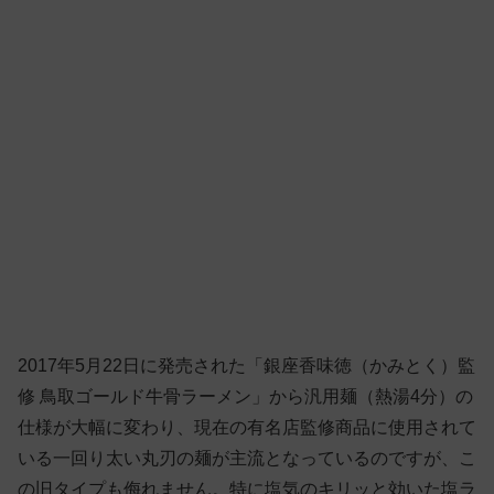
2017年5月22日に発売された「銀座香味徳（かみとく）監
修 鳥取ゴールド牛骨ラーメン」から汎用麺（熱湯4分）の
仕様が大幅に変わり、現在の有名店監修商品に使用されて
いる一回り太い丸刃の麺が主流となっているのですが、こ
の旧タイプも侮れません。特に塩気のキリッと効いた塩ラ