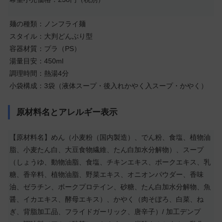
麺の種類：ノンフライ麺
スタイル：大判どんぶり型
容器材質：プラ（PS）
湯量目安：450ml
調理時間：熱湯4分
小袋構成：3袋（液体スープ・後入れかやく入スープ・かやく）
原材料名とアレルギー表示
【原材料名】めん（小麦粉（国内製造）、でん粉、食塩、植物油
脂、小麦たん白、大豆食物繊維、たん白加水分解物）、スープ
（しょうゆ、動物油脂、食塩、チキンエキス、ポークエキス、乳
糖、香辛料、植物油脂、野菜エキス、オニオンパウダー、香味
油、ゼラチン、ポークプロテイン、砂糖、たん白加水分解物、魚
醤、イカエキス、酵母エキス）、かやく（肉そぼろ、白菜、ね
ぎ、背脂加工品、フライドガーリック、唐辛子）/ 加工デンプ