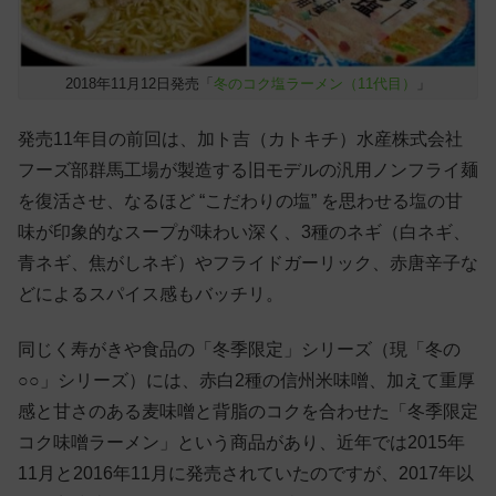
2018年11月12日発売「
冬のコク塩ラーメン（11代目）
」
発売11年目の前回は、加ト吉（カトキチ）水産株式会社
フーズ部群馬工場が製造する旧モデルの汎用ノンフライ麺
を復活させ、なるほど “こだわりの塩” を思わせる塩の甘
味が印象的なスープが味わい深く、3種のネギ（白ネギ、
青ネギ、焦がしネギ）やフライドガーリック、赤唐辛子な
どによるスパイス感もバッチリ。
同じく寿がきや食品の「冬季限定」シリーズ（現「冬の
○○」シリーズ）には、赤白2種の信州米味噌、加えて重厚
感と甘さのある麦味噌と背脂のコクを合わせた「冬季限定
コク味噌ラーメン」という商品があり、近年では2015年
11月と2016年11月に発売されていたのですが、2017年以