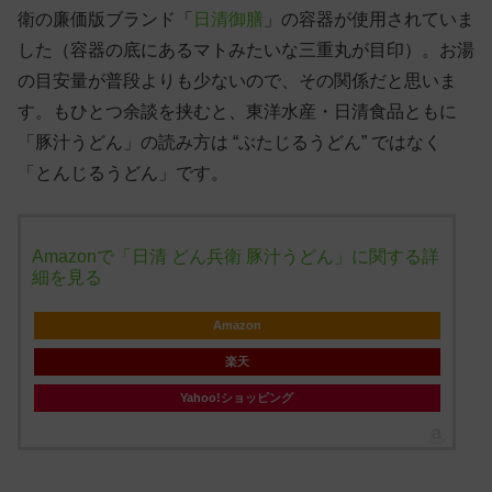
衛の廉価版ブランド「
日清御膳
」の容器が使用されていま
した（容器の底にあるマトみたいな三重丸が目印）。お湯
の目安量が普段よりも少ないので、その関係だと思いま
す。もひとつ余談を挟むと、東洋水産・日清食品ともに
「豚汁うどん」の読み方は “ぶたじるうどん” ではなく
「とんじるうどん」です。
Amazonで「日清 どん兵衛 豚汁うどん」に関する詳
細を見る
Amazon
楽天
Yahoo!ショッピング