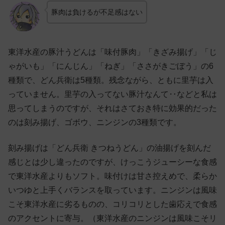
豚肉は負けるが不足感はない
東洋水産の豚汁うどんは「味付豚肉」「きざみ揚げ」「じ
ゃがいも」「にんじん」「ねぎ」「ささがきごぼう」の6
種類で、どん兵衛は5種類。残念ながら、ともに里芋は入
っていません。里芋の入ってない豚汁なんて‥などと私は
思ってしまうのですが、それはさておき特に効果的だった
のは刻み揚げ、ゴボウ、ニンジンの3種類です。
刻み揚げは「どん兵衛 きつねうどん」の油揚げを刻んだ
感じとは少し違ったのですが、けっこうジューシーな食感
で東洋水産よりもソフト。味付けは甘さ控えめで、柔らか
いつゆと上手くバランスを取っています。ニンジンは風味
こそ東洋水産に劣るものの、コリコリとした歯応えで食感
のアクセントに寄与。（東洋水産のニンジンは風味こそリ