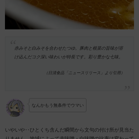
赤みそと白みそを合わせたつゆ。豚肉と根菜の旨味が溶
け込んだコク深い味わいが特長です。彩り豊かな七味。
（日清食品「ニュースリリース」より引用）
なんかもう無条件でウマい
いやいや‥ひとくち含んだ瞬間から文句の付け所が見当た
りません。地域によって赤味噌・白味噌の比率は変わって