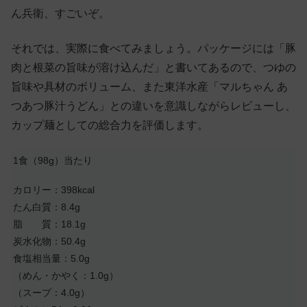
ん兵衛、すごいぞ。
それでは、実際に食べてみましょう。パッケージには「豚
肉と根菜の旨味が溶け込んだ」と書いてあるので、つゆの
旨味や具材のボリューム、また東洋水産「マルちゃん あ
つあつ豚汁うどん」との違いを意識しながらレビューし、
カップ麺としての総合力を評価します。
1食（98g）当たり
カロリー：398kcal
たん白質：8.4g
脂 質：18.1g
炭水化物：50.4g
食塩相当量：5.0g
（めん・かやく：1.0g）
（スープ：4.0g）