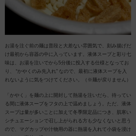
お湯を注ぐ前の麺は普段と大差ない雰囲気で、刻み揚げだ
け最初から容器の中に入っています。液体スープと彩り七
味は、お湯を注いでから5分後に投入する仕様となってお
り、 “かやくのみ先入れ” なので、最初に液体スープを入
れないように気をつけてください。（※麺が戻りません）
「かやく」を麺の上に開封して熱湯を注いだら、待ってい
る間に液体スープをフタの上で温めましょう。ただ、液体
スープは量が多いことに加えて冬季限定品につき、肌寒い
シチュエーションで召し上がられる方も少なくないと思う
ので、マグカップや汁物用の器に熱湯を入れて小袋を浸け