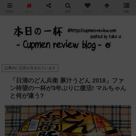
"
MENU
ホーム
シェア
検索
フォロー
トップ
情報
カップ麺の新商品をレビュー / アレンジするブログ
記事内に広告が含まれています
「日清のどん兵衛 豚汁うどん 2018」ファ
ン待望の一杯が3年ぶりに復活! マルちゃん
と何が違う?
日清食品