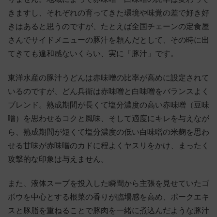
きますし、それぞれの育ってきた環境や味覚の差で好き好
きはあると思うのですが、たとえば全国チェーンの定食屋
さんでサイドメニューの豚汁を頼んだとして、その時に出
てきても違和感ないくらい、実に「豚汁」です。
東洋水産の豚汁うどんは赤味噌の比率が高めに設定されて
いるのですが、どん兵衛は赤味噌と白味噌をバランスよく
ブレンド。熟成期間が長くて塩分濃度の高い赤味噌（豆味
噌）を思わせるコクと風味、そして適度にキレを与えなが
ら、熟成期間が短くて塩分濃度の低い白味噌の米麹を思わ
せる甘味が赤味噌のカドに程よくヤスリをかけ、まったく
攻撃的な印象は与えません。
また、液体スープを投入した瞬間から主張を見せていたゴ
ボウを中心とする根菜の香りが臨場感を高め、ポークエキ
スと豚脂を重ねることで豚肉を一緒に煮込んだような豚汁