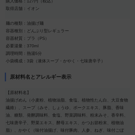
購入価格：127円（税込）
取得店舗：イオン
麺の種類：油揚げ麺
容器種別：どんぶり型レギュラー
容器材質：プラ（PS）
必要湯量：370ml
調理時間：熱湯5分
小袋構成：3袋（液体スープ・かやく・七味唐辛子）
原材料名とアレルギー表示
【原材料名】
油揚げめん（小麦粉、植物油脂、食塩、植物性たん白、大豆食物
繊維）、スープ（みそ、しょうゆ、ポークエキス、豚脂、香味
油、糖類、発酵調味料、食塩、野菜調味料、粉末みそ、香辛料、
七味唐辛子、野菜エキス、酵母エキス、かつお節粉末、植物油
脂）、かやく（味付油揚げ、味付豚肉、人参、ねぎ、味付ごぼ