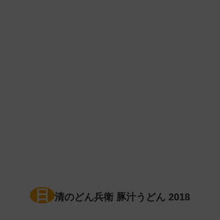
日
清のどん兵衛 豚汁うどん 2018