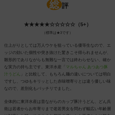
総
評
★★★★★☆☆☆☆☆（5+）
（標準は★3です）
仕上がりとしては万人ウケを狙っている優等生なので、エ
ッジの効いた個性や突き抜けた驚きこそ得られませんが、
雛形的でありながらも無難な一言では終わらせない、確か
な実力の持ち主です。東洋水産「
マルちゃん あつあつ豚
汁うどん
」と比較して、もちろん麺の違いについては明白
ですし、つゆもキリッとした赤味噌寄りとは違う優しい味
なので、差別化もバッチリでました。
全体的に東洋水産は昔ながらのカップ豚汁うどん、どん兵
衛は若者からお年寄りまで老若男女を問わず幅広い年齢層