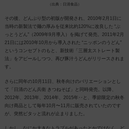
（出典：日清食品）
その後、どんぶり型の初版が開発され、2010年2月1日に
当時の新製法で麺の厚みを従来比約120%に改良した “ぶ
っとうどん”（2009年9月導入）を掲げて発売。2011年2月
21日には2010年10月から導入された “ニッポンのうどん”
というコンセプトのもと、新技術「三層太ストレート製
法」をアピールしつつ、再び豚汁うどんがリリースされま
す。
さらに同年の10月11日、秋冬向けのバリエーションとし
て「日清のどん兵衛 きつねそば」と同時発売。以降、
2012年、2013年、2014年、2015年‥と、季節限定の秋冬
向け商品として毎年10月〜11月に販売されていたのです
が、突然ピタッと流れが止まりました。
しかし、なにか大きなトラブルがあったとかではなく、ど