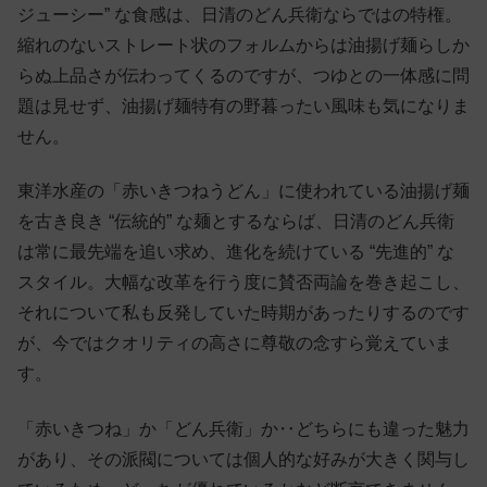
ジューシー” な食感は、日清のどん兵衛ならではの特権。
縮れのないストレート状のフォルムからは油揚げ麺らしか
らぬ上品さが伝わってくるのですが、つゆとの一体感に問
題は見せず、油揚げ麺特有の野暮ったい風味も気になりま
せん。
東洋水産の「赤いきつねうどん」に使われている油揚げ麺
を古き良き “伝統的” な麺とするならば、日清のどん兵衛
は常に最先端を追い求め、進化を続けている “先進的” な
スタイル。大幅な改革を行う度に賛否両論を巻き起こし、
それについて私も反発していた時期があったりするのです
が、今ではクオリティの高さに尊敬の念すら覚えていま
す。
「赤いきつね」か「どん兵衛」か‥どちらにも違った魅力
があり、その派閥については個人的な好みが大きく関与し