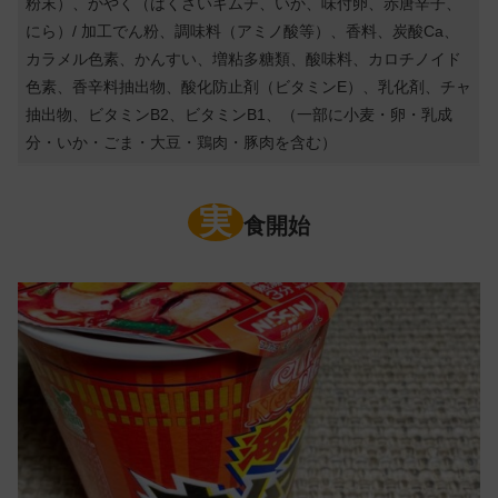
粉末）、かやく（はくさいキムチ、いか、味付卵、赤唐辛子、
にら）/ 加工でん粉、調味料（アミノ酸等）、香料、炭酸Ca、
カラメル色素、かんすい、増粘多糖類、酸味料、カロチノイド
色素、香辛料抽出物、酸化防止剤（ビタミンE）、乳化剤、チャ
抽出物、ビタミンB2、ビタミンB1、（一部に小麦・卵・乳成
分・いか・ごま・大豆・鶏肉・豚肉を含む）
実
食開始