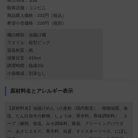
取得店舗：コンビニ
商品購入価格：232円（税込）
希望小売価格：220円（税別）
麺の種類：油揚げ麺
スタイル：縦型ビッグ
容器材質：紙
湯量目安：410ml
調理時間：熱湯3分
小袋構成：別添なし
原材料名とアレルギー表示
【原材料名】油揚げめん（小麦粉（国内製造）、植物油脂、食
塩、たん白加水分解物、しょうゆ、香辛料、香味調味料）、ス
ープ（糖類、食塩、みそ調味料、豚脂、クリーミングパウダ
ー、あさりエキス、香辛料、魚醤、オイスターソース、にぼし