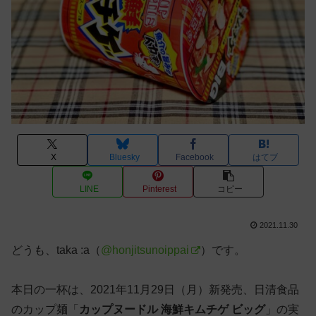
X
Bluesky
Facebook
はてブ
LINE
Pinterest
コピー
2021.11.30
どうも、taka :a（
@honjitsunoippai
）です。
本日の一杯は、2021年11月29日（月）新発売、日清食品
のカップ麺「
カップヌードル 海鮮キムチゲ ビッグ
」の実