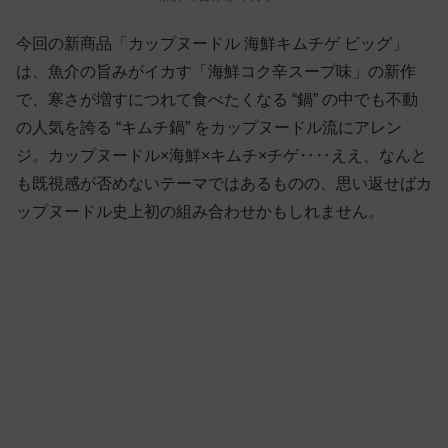
今回の新商品「カップヌードル 海鮮キムチゲ ビッグ」
は、魚介の旨みがイカす「海鮮コク辛スープ味」の新作
で、寒さが増すにつれて食べたくなる “鍋” の中でも不動
の人気を誇る “キムチ鍋” をカップヌードル流にアレン
ジ。カップヌードル×海鮮×キムチ×チゲ‥‥ええ、なんと
も既視感が否めないテーマではあるものの、思い返せばカ
ップヌードル史上初の組み合わせかもしれません。