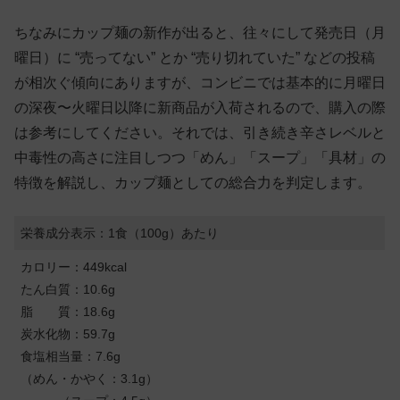
ちなみにカップ麺の新作が出ると、往々にして発売日（月
曜日）に “売ってない” とか “売り切れていた” などの投稿
が相次ぐ傾向にありますが、コンビニでは基本的に月曜日
の深夜〜火曜日以降に新商品が入荷されるので、購入の際
は参考にしてください。それでは、引き続き辛さレベルと
中毒性の高さに注目しつつ「めん」「スープ」「具材」の
特徴を解説し、カップ麺としての総合力を判定します。
栄養成分表示：1食（100g）あたり
カロリー：449kcal
たん白質：10.6g
脂 質：18.6g
炭水化物：59.7g
食塩相当量：7.6g
（めん・かやく：3.1g）