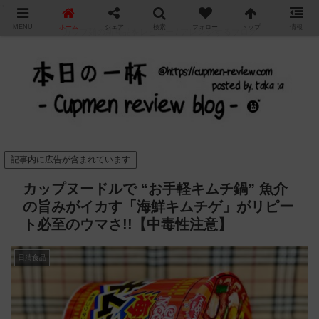
"
MENU
ホーム
シェア
検索
フォロー
トップ
情報
カップ麺の新商品をレビュー / アレンジするブログ
記事内に広告が含まれています
カップヌードルで “お手軽キムチ鍋” 魚介
の旨みがイカす「海鮮キムチゲ」がリピー
ト必至のウマさ!!【中毒性注意】
日清食品