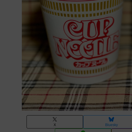
X
Bluesky