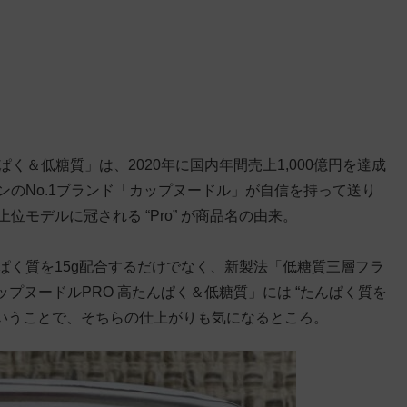
く＆低糖質」は、2020年に国内年間売上1,000億円を達成
ンのNo.1ブランド「カップヌードル」が自信を持って送り
位モデルに冠される “Pro” が商品名の由来。
んぱく質を15g配合するだけでなく、新製法「低糖質三層フラ
ップヌードルPRO 高たんぱく＆低糖質」には “たんぱく質を
用ということで、そちらの仕上がりも気になるところ。