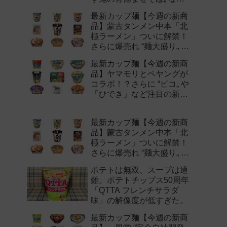
注目の新作まとめ！
最新カップ麺【今週の新商
品】蒙古タンメン中本「北
極ラーメン」ついに解禁！
さらに爆売れ “麺大盛り„ シ
リーズの新味など注目の新
最新カップ麺【今週の新商
作まとめ！
品】ヤマモリとペヤングが
コラボ！？さらに “ピコ„ や
「ひでき」など注目の新作
まとめ！
最新カップ麺【今週の新商
品】蒙古タンメン中本「北
極ラーメン」ついに解禁！
さらに爆売れ “麺大盛り„ シ
リーズの新味など注目の新
ポテトは無双、スープは遭
作まとめ！
難。ポテトチップス50周年
「QTTA フレンチサラダ
味」の解像度が低すぎた。
最新カップ麺【今週の新商