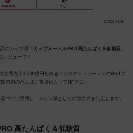
Pinterest
コピー
2021.04.09
食品のカップ麺「
カップヌードルPRO 高たんぱく＆低糖質
」
較レビューです。
国内年間売上1,000億円を誇るインスタントラーメンのNo.1ブ
“国内初のたんぱく質強化カップ麺” とは——。
に基づいて評価し、カップ麺としての総合力を判定します。
RO 高たんぱく＆低糖質