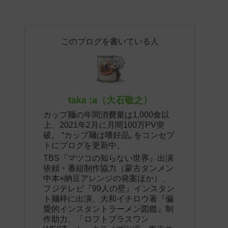
このブログを書いている人
taka :a（大石敬之）
カップ麺の年間消費量は1,000食以
上、2021年2月に月間100万PV突
破。 “カップ麺は嗜好品„ をコンセプ
トにブログを更新中。
TBS『マツコの知らない世界』出演
依頼・番組制作協力（蒙古タンメン
中本×納豆アレンジの発案ほか）、
フジテレビ『99人の壁』インスタン
ト麺枠に出演、大和イチロウ著『偏
愛的インスタントラーメン図鑑』制
作助力、「ロフトプラスワン