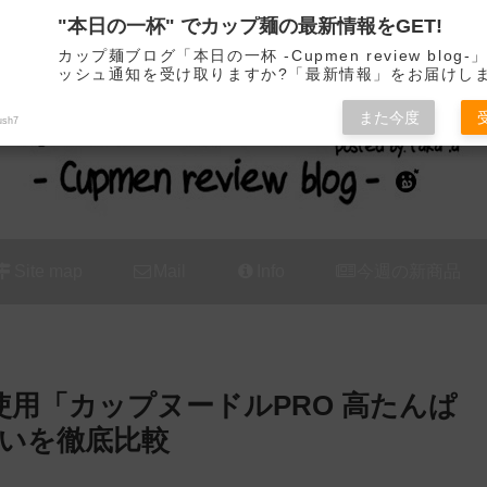
"本日の一杯" でカップ麺の最新情報をGET!
カップ麺の新商品をレビュー / アレンジするブログ
カップ麺ブログ「本日の一杯 -Cupmen review blog
ッシュ通知を受け取りますか?「最新情報」をお届けし
また今度
ush7
Site map
Mail
Info
今週の新商品
 使用「カップヌードルPRO 高たんぱ
いを徹底比較