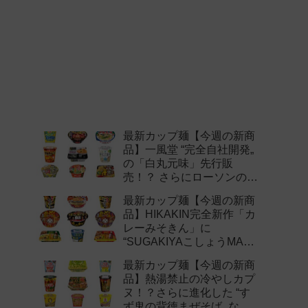
最新カップ麺【今週の新商
品】一風堂 “完全自社開発„
の「白丸元味」先行販
売！？ さらにローソンの激
辛チャレンジなどど注目の
最新カップ麺【今週の新商
新作まとめ！
品】HIKAKIN完全新作「カ
レーみそきん」に
“SUGAKIYAこしょうMAX„
など注目の新作まとめ！
最新カップ麺【今週の新商
品】熱湯禁止の冷やしカプ
ヌ！？さらに進化した “す
ず鬼の背徳まぜそば„ など