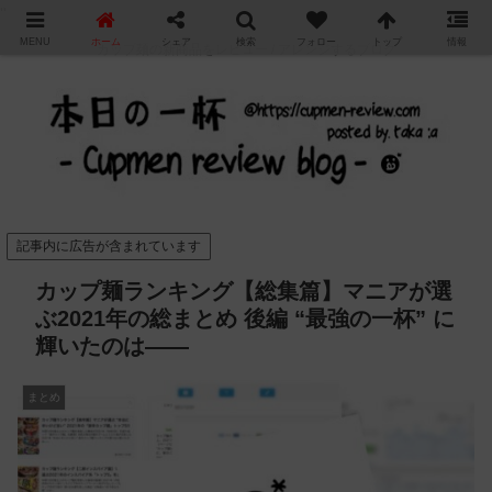
"
MENU
ホーム
シェア
検索
フォロー
トップ
情報
カップ麺の新商品をレビュー / アレンジするブログ
記事内に広告が含まれています
カップ麺ランキング【総集篇】マニアが選
ぶ2021年の総まとめ 後編 “最強の一杯” に
輝いたのは——
まとめ