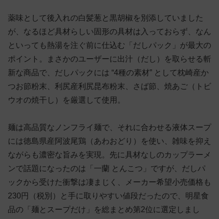
薬味として後入れの白髪葱と黒胡椒を別添していました
が、なるほど具材らしい固形の具材は入っておらず、なん
といっても熱湯を注ぐ前に仕込む「だしパック」が最大の
ポイント。まさかのユーザーに出汁（だし）を取らせる斬
新な商品で、だしパックには “4種の素材” として枕崎産か
つお節粉末、利尻産利尻昆布粉末、さば節、焼あご（トビ
ウオの焼干し）を厳選して使用。
麺は高品質なノンフライ麺で、それに合わせる液体スープ
には徳島県産阿波尾鶏（あわおどり）を使い、雑味を抑え
ながらも濃密な旨みを実現。先に具材なしのカップラーメ
ンで話題になったのは「一蘭 とんこつ」ですが、だしパ
ックから受けた衝撃は凄まじく、メーカー希望小売価格も
230円（税別）と手に取りやすい値段だったので、明星食
品の「麺とスープだけ」を総まとめ第2位に選定しまし