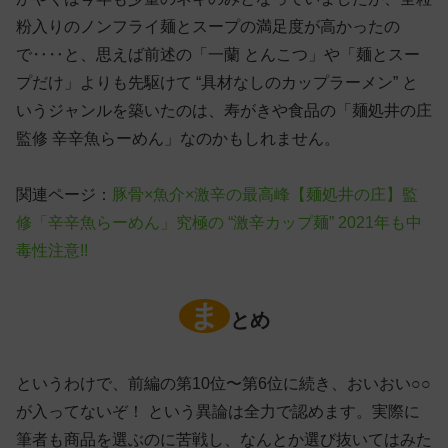
粉入りのノンフライ麺とスープの満足度が高かったの
で‥‥と、思えば前述の「一蘭 とんこつ」や「麺とスー
プだけ」よりも先駆けて “具材なしのカップラーメン” と
いうジャンルを築いたのは、寿がきや食品の「麺処井の庄
監修 辛辛魚らーめん」なのかもしれません。
関連ページ：
豚骨×魚介×激辛の最高峰【麺処井の庄】監
修「辛辛魚らーめん」究極の “激辛カップ麺” 2021年も中
毒性注意!!
ま
とめ
というわけで、前編の第10位〜第6位に続き、おいおい○○
が入ってないぞ！ という異論は全力で認めます。実際に
筆者も商品を選ぶのに苦戦し、なんとか選び抜いてはみた