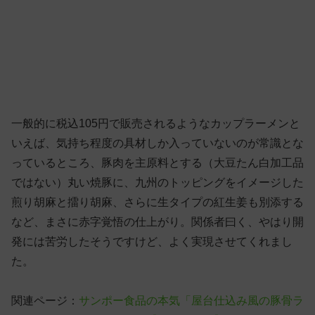
一般的に税込105円で販売されるようなカップラーメンと
いえば、気持ち程度の具材しか入っていないのが常識とな
っているところ、豚肉を主原料とする（大豆たん白加工品
ではない）丸い焼豚に、九州のトッピングをイメージした
煎り胡麻と擂り胡麻、さらに生タイプの紅生姜も別添する
など、まさに赤字覚悟の仕上がり。関係者曰く、やはり開
発には苦労したそうですけど、よく実現させてくれまし
た。
関連ページ：
サンポー食品の本気「屋台仕込み風の豚骨ラ