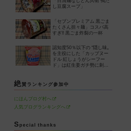
「日清麺なしどん兵衛 鴨だ
し豆腐スープ」
「セブンプレミアム 黒ごま
たくさん担々麺」コスパ高
すぎ!! 黒ごま炸裂の一杯
認知度50％以下の “隠し味„
を主役にした「カップヌー
ドル 紅しょうがシーフー
ド」は紅生姜ガチ勢に刺さ
るのか——。
絶
賛ランキング参加中
にほんブログ村へ
人気ブログランキングへ
S
pecial thanks