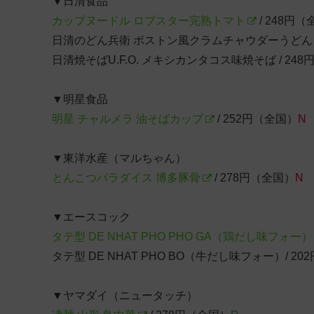
▼日清食品
カップヌードル ロブスター完熟トマト
/ 248円
日清のどん兵衛 ボストン風クラムチャウダーうどん /
日清焼そばU.F.O. メキシカンタコス味焼そば / 24
▼明星食品
明星 チャルメラ 油そばカップ
/ 252円（全国）
N
▼東洋水産（マルちゃん）
とんこつパラダイス 博多豚骨
/ 278円（全国）
N
▼エースコック
タテ型 DE NHAT PHO PHO GA（鶏だし味フォー）
タテ型 DE NHAT PHO BO（牛だし味フォー）/ 2
▼ヤマダイ（ニュータッチ）