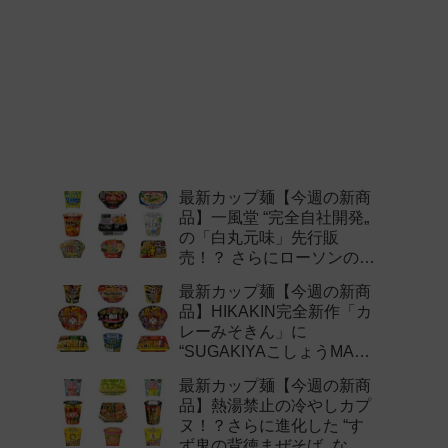
最新カップ麺【今週の新商
品】一風堂 “完全自社開発„
の「白丸元味」先行販
売！？ さらにローソンの激
辛チャレンジなどど注目の
最新カップ麺【今週の新商
新作まとめ！
品】HIKAKIN完全新作「カ
レーみそきん」に
“SUGAKIYAこしょうMAX„
など注目の新作まとめ！
最新カップ麺【今週の新商
品】熱湯禁止の冷やしカプ
ヌ！？さらに進化した “す
ず鬼の背徳まぜそば„ など