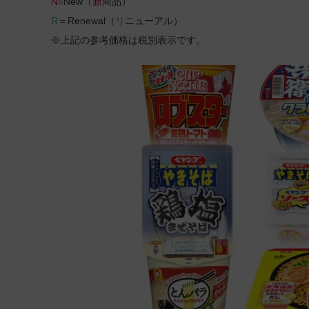
N
=New（
新
商品）
R
＝Renewal（
リ
ニューアル）
※上記の参考価格は税別表示です。