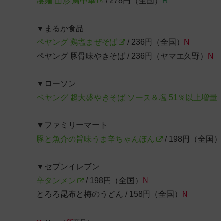
凄麺 山形 鳥中華
/ 278円（全国）
R
▼まるか食品
ペヤング 鶏塩まぜそば
/ 236円（全国）
N
ペヤング 豚骨味やきそば / 236円（ヤマエ久野）
N
▼ローソン
ペヤング 超大盛やきそば ソース＆塩 51％以上増量
▼ファミリーマート
豚と魚介の旨味うま辛ちゃんぽん
/ 198円（全国
▼セブンイレブン
辛タンメン
/ 198円（全国）
N
とろろ昆布と梅のうどん / 158円（全国）
N