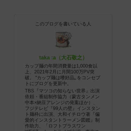
このブログを書いている人
taka :a（大石敬之）
カップ麺の年間消費量は1,000食以
上、2021年2月に月間100万PV突
破。 “カップ麺は嗜好品„ をコンセプ
トにブログを更新中。
TBS『マツコの知らない世界』出演
依頼・番組制作協力（蒙古タンメン
中本×納豆アレンジの発案ほか）、
フジテレビ『99人の壁』インスタン
ト麺枠に出演、大和イチロウ著『偏
愛的インスタントラーメン図鑑』制
作助力、「ロフトプラスワン