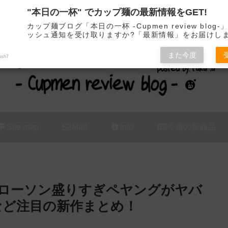
"本日の一杯" でカップ麺の最新情報をGET!
カップ麺の新商品をレビュー / アレンジするブログ
カップ麺ブログ「本日の一杯 -Cupmen review blog
ッシュ通知を受け取りますか?「最新情報」をお届けし
また今度
ush7
Site map
Mail
Info
今週の新商品
ローソン盛りすぎペヤングがヤバ
など注目の新作まとめ！