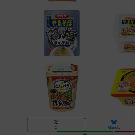
X
Bluesky