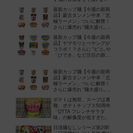
注目の新作まとめ！
最新カップ麺【今週の新商
品】蒙古タンメン中本「北
極ラーメン」ついに解禁！
さらに爆売れ “麺大盛り„ シ
リーズの新味など注目の新
最新カップ麺【今週の新商
作まとめ！
品】ヤマモリとペヤングが
コラボ！？さらに “ピコ„ や
「ひでき」など注目の新作
まとめ！
最新カップ麺【今週の新商
品】蒙古タンメン中本「北
極ラーメン」ついに解禁！
さらに爆売れ “麺大盛り„ シ
リーズの新味など注目の新
ポテトは無双、スープは遭
作まとめ！
難。ポテトチップス50周年
「QTTA フレンチサラダ
味」の解像度が低すぎた。
日清麺なしシリーズ第2弾!