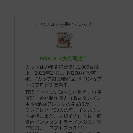
このブログを書いている人
taka :a（大石敬之）
カップ麺の年間消費量は1,000食以
上、2021年2月に月間100万PV突
破。 “カップ麺は嗜好品„ をコンセプ
トにブログを更新中。
TBS『マツコの知らない世界』出演
依頼・番組制作協力（蒙古タンメン
中本×納豆アレンジの発案ほか）、
フジテレビ『99人の壁』インスタン
ト麺枠に出演、大和イチロウ著『偏
愛的インスタントラーメン図鑑』制
作助力、「ロフトプラスワン