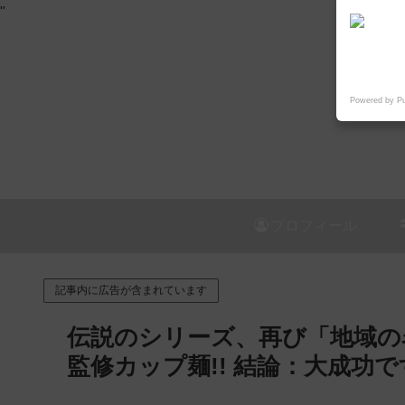
"
Powered by P
プロフィール
記事内に広告が含まれています
伝説のシリーズ、再び「地域の
監修カップ麺!! 結論：大成功で