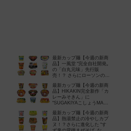
最新カップ麺【今週の新商
品】一風堂 “完全自社開発„
の「白丸元味」先行販
売！？ さらにローソンの激
辛チャレンジなどど注目の
最新カップ麺【今週の新商
新作まとめ！
品】HIKAKIN完全新作「カ
レーみそきん」に
“SUGAKIYAこしょうMAX„
など注目の新作まとめ！
最新カップ麺【今週の新商
品】熱湯禁止の冷やしカプ
ヌ！？さらに進化した “す
ず鬼の背徳まぜそば„ など