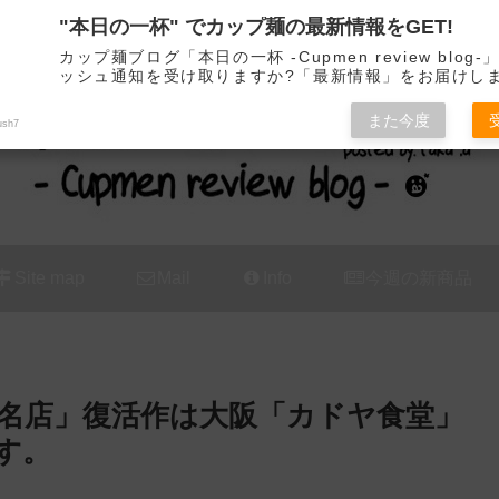
"本日の一杯" でカップ麺の最新情報をGET!
カップ麺の新商品をレビュー / アレンジするブログ
カップ麺ブログ「本日の一杯 -Cupmen review blog
ッシュ通知を受け取りますか?「最新情報」をお届けし
また今度
ush7
Site map
Mail
Info
今週の新商品
名店」復活作は大阪「カドヤ食堂」
す。