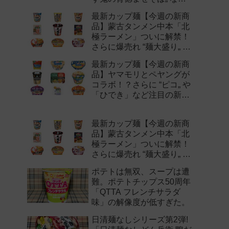
注目の新作まとめ！
最新カップ麺【今週の新商
品】蒙古タンメン中本「北
極ラーメン」ついに解禁！
さらに爆売れ “麺大盛り„ シ
リーズの新味など注目の新
最新カップ麺【今週の新商
作まとめ！
品】ヤマモリとペヤングが
コラボ！？さらに “ピコ„ や
「ひでき」など注目の新作
まとめ！
最新カップ麺【今週の新商
品】蒙古タンメン中本「北
極ラーメン」ついに解禁！
さらに爆売れ “麺大盛り„ シ
リーズの新味など注目の新
ポテトは無双、スープは遭
作まとめ！
難。ポテトチップス50周年
「QTTA フレンチサラダ
味」の解像度が低すぎた。
日清麺なしシリーズ第2弾!