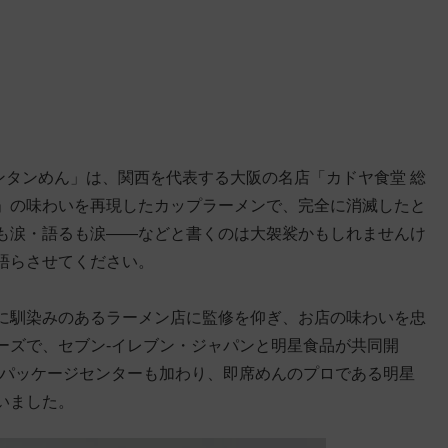
ワンタンめん」は、関西を代表する大阪の名店「カドヤ食堂 総
」の味わいを再現したカップラーメンで、完全に消滅したと
も涙・語るも涙——などと書くのは大袈裟かもしれませんけ
語らさせてください。
に馴染みのあるラーメン店に監修を仰ぎ、お店の味わいを忠
ーズで、セブン-イレブン・ジャパンと明星食品が共同開
料パッケージセンターも加わり、即席めんのプロである明星
いました。