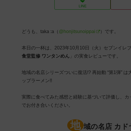
LINE
どうも、taka :a（
@honjitsunoippai
）です。
本日の一杯は、2023年10月10日（火）セブンイ
食堂監修 ワンタンめん
」の実食レビューです。
地域の名店シリーズついに復活!? 再始動 “第1弾”
ップラーメン!!
実際に食べてみた感想と経験に基づいて評価し、カ
でお付き合いください。
地
域の名店 カド