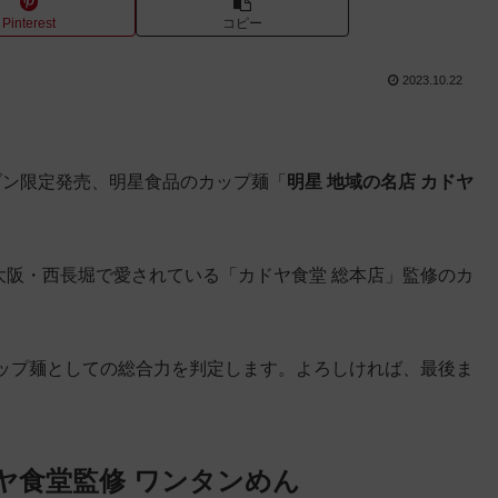
Pinterest
コピー
2023.10.22
レブン限定発売、明星食品のカップ麺「
明星 地域の名店 カドヤ
 は大阪・西長堀で愛されている「カドヤ食堂 総本店」監修のカ
ップ麺としての総合力を判定します。よろしければ、最後ま
ヤ食堂監修 ワンタンめん