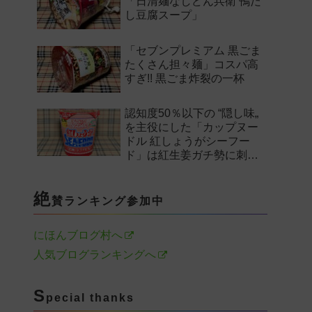
「日清麺なしどん兵衛 鴨だ
し豆腐スープ」
「セブンプレミアム 黒ごま
たくさん担々麺」コスパ高
すぎ!! 黒ごま炸裂の一杯
認知度50％以下の “隠し味„
を主役にした「カップヌー
ドル 紅しょうがシーフー
ド」は紅生姜ガチ勢に刺さ
るのか——。
絶
賛ランキング参加中
にほんブログ村へ
人気ブログランキングへ
S
pecial thanks