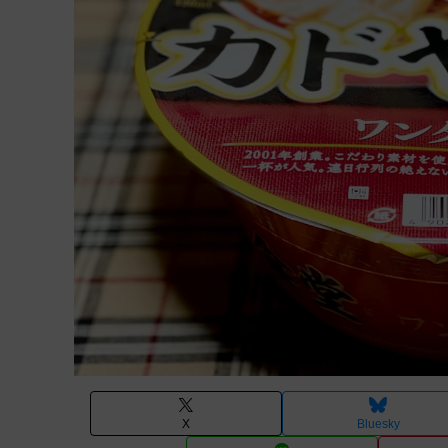
X
Bluesky