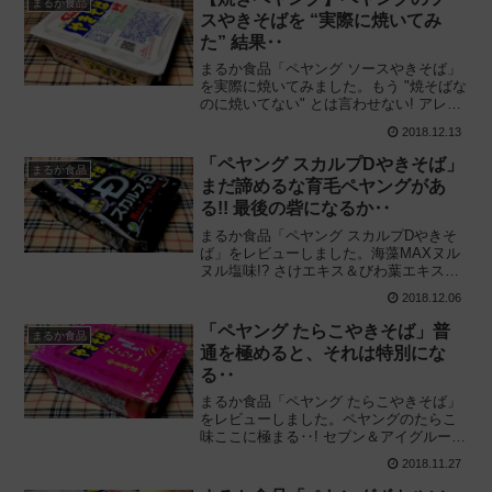
まるか食品
スやきそばを “実際に焼いてみ
た” 結果‥
まるか食品「ペヤング ソースやきそば」
を実際に焼いてみました。もう "焼そばな
のに焼いてない" とは言わせない! アレン
ジ「焼きペヤング」のフライパンで作る
2018.12.13
調理方法や食べてみた感想を紹介し、味
や食感の違いも解説します。
「ペヤング スカルプDやきそば」
まるか食品
まだ諦めるな育毛ペヤングがあ
る!! 最後の砦になるか‥
まるか食品「ペヤング スカルプDやきそ
ば」をレビューしました。海藻MAXヌル
ヌル塩味!? さけエキス＆びわ葉エキス配
合! まずい? おいしい? 育毛効果は‥スカ
2018.12.06
ルプDのカップ麺を実際に食べてみた感想
に基づいて評価します。
「ペヤング たらこやきそば」普
まるか食品
通を極めると、それは特別にな
る‥
まるか食品「ペヤング たらこやきそば」
をレビューしました。ペヤングのたらこ
味ここに極まる‥! セブン＆アイグループ
で先行発売された王道を地で行く明太子
2018.11.27
系やきそばを実際に食べてみた感想に基
づいて評価します。2019/01/14一般販売