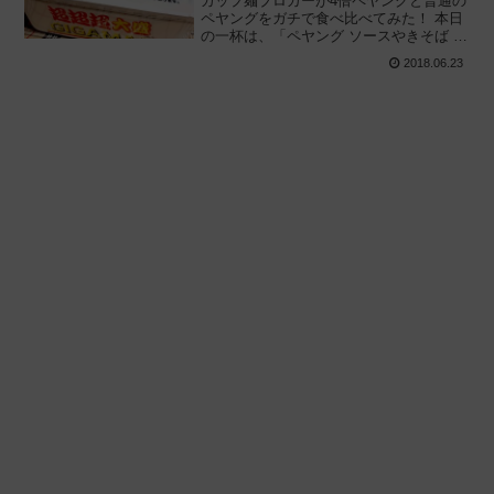
カップ麺ブロガーが4倍ペヤングと普通の
ペヤングをガチで食べ比べてみた！ 本日
の一杯は、「ペヤング ソースやきそば 超
超超大盛 GIGAMAX（ギガマックス）」
2018.06.23
の実食レビューです。2018年6月18日新
発売、まるか食品が本気を出しました。
私も本気を出します。