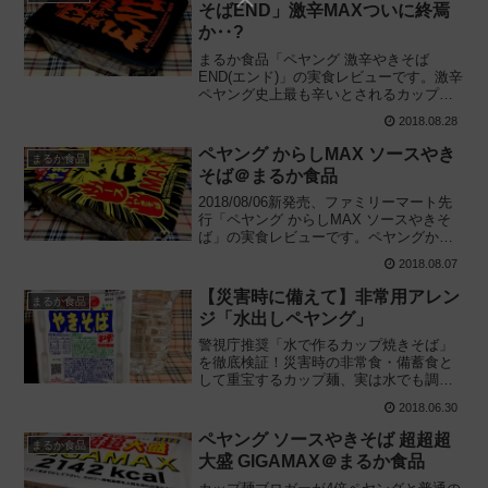
そばEND」激辛MAXついに終焉
か‥?
まるか食品「ペヤング 激辛やきそば
END(エンド)」の実食レビューです。激辛
ペヤング史上最も辛いとされるカップ麺
の威力を実際に確かめました。カプサイ
2018.08.28
シンを緩和する対処法と攻略術も紹介し
ます。2018/08/27・09/17新発売
ペヤング からしMAX ソースやき
まるか食品
そば＠まるか食品
2018/08/06新発売、ファミリーマート先
行「ペヤング からしMAX ソースやきそ
ば」の実食レビューです。ペヤングから
しMAXはおいしい？まずい？それ以前の
2018.08.07
壁が立ちはだかっているのですが、食べ
見た感想を精一杯お伝えます。
【災害時に備えて】非常用アレン
まるか食品
ジ「水出しペヤング」
警視庁推奨「水で作るカップ焼きそば」
を徹底検証！災害時の非常食・備蓄食と
して重宝するカップ麺、実は水でも調理
可能です。有事の際に少しでも食の選択
2018.06.30
肢を広げていただけるように災害時を想
定し、実際に食べてみた感想と調理手順
ペヤング ソースやきそば 超超超
まるか食品
の詳細を解説します。
大盛 GIGAMAX＠まるか食品