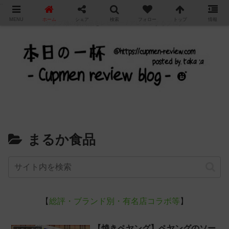
"
MENU
ホーム
シェア
検索
フォロー
トップ
情報
カップ麺の新商品をレビュー / アレンジするブログ
まるか食品
【
総評・ブランド別・有名店コラボ等
】
【焼きペヤング】ペヤングのソー