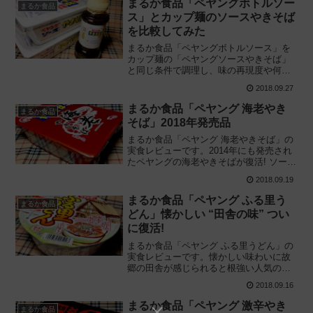
まるか食品「ペヤングボトルソー
まるか食品
開始
ス」とカップ麺のソースやきそば
を比較してみた
まるか食品「ペヤングボトルソース」を
カップ麺の「ペヤングソースやきそば」
と同じ条件で調理し、味の再現度や何が
違うのか実際に食べ比べて確かめてみた
2018.09.27
感想です。どこで買えるのか、購入価格
や取扱販売店の情報も紹介。発売日
まるか食品「ペヤング 海老やき
まるか食品
2018/08/27
そば」2018年発売品
まるか食品「ペヤング 海老やきそば」の
実食レビューです。2014年にも発売され
たペヤングの海老やきそばが復活! ソース
にも具材にも海老を使用した芳ばしいカ
2018.09.19
ップ麺を従来品と比較しながら食べてレ
ビューしました。2018/09/17新発売
まるか食品「ペヤング ふる里う
まるか食品
どん」懐かしい “田舎の味” つい
に復活!
まるか食品「ペヤング ふる里うどん」の
実食レビューです。懐かしい味わいに故
郷の田舎が感じられると根強い人気のあ
った"ふる里うどん"ついに復活! ノンフラ
2018.09.16
イ麺を使用したコスパの高いカップ麺を
食べた感想です。2018/08/27新発売
まるか食品「ペヤング 激辛やき
まるか食品