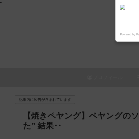
"
Powered by P
プロフィール
記事内に広告が含まれています
【焼きペヤング】ペヤングのソ
た” 結果‥