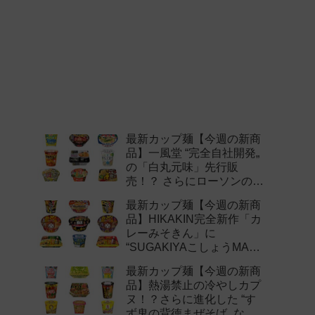
最新カップ麺【今週の新商
品】一風堂 “完全自社開発„
の「白丸元味」先行販
売！？ さらにローソンの激
辛チャレンジなどど注目の
最新カップ麺【今週の新商
新作まとめ！
品】HIKAKIN完全新作「カ
レーみそきん」に
“SUGAKIYAこしょうMAX„
など注目の新作まとめ！
最新カップ麺【今週の新商
品】熱湯禁止の冷やしカプ
ヌ！？さらに進化した “す
ず鬼の背徳まぜそば„ など