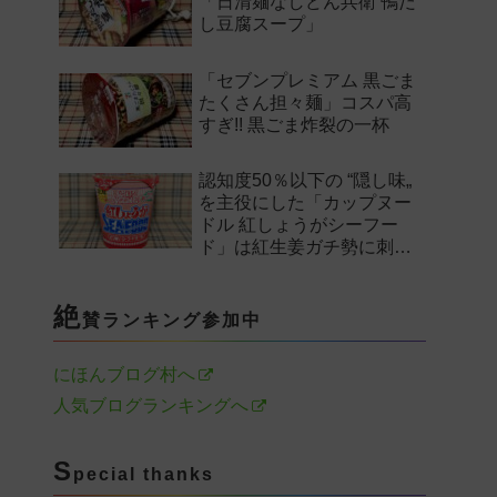
「日清麺なしどん兵衛 鴨だ
し豆腐スープ」
「セブンプレミアム 黒ごま
たくさん担々麺」コスパ高
すぎ!! 黒ごま炸裂の一杯
認知度50％以下の “隠し味„
を主役にした「カップヌー
ドル 紅しょうがシーフー
ド」は紅生姜ガチ勢に刺さ
るのか——。
絶
賛ランキング参加中
にほんブログ村へ
人気ブログランキングへ
S
pecial thanks