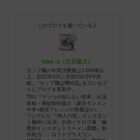
このブログを書いている人
taka :a（大石敬之）
カップ麺の年間消費量は1,000食以
上、2021年2月に月間100万PV突
破。 “カップ麺は嗜好品„ をコンセプ
トにブログを更新中。
TBS『マツコの知らない世界』出演
依頼・番組制作協力（蒙古タンメン
中本×納豆アレンジの発案ほか）、
フジテレビ『99人の壁』インスタン
ト麺枠に出演、大和イチロウ著『偏
愛的インスタントラーメン図鑑』制
作助力、「ロフトプラスワン