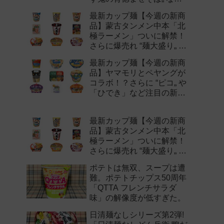
注目の新作まとめ！
最新カップ麺【今週の新商
品】蒙古タンメン中本「北
極ラーメン」ついに解禁！
さらに爆売れ “麺大盛り„ シ
リーズの新味など注目の新
最新カップ麺【今週の新商
作まとめ！
品】ヤマモリとペヤングが
コラボ！？さらに “ピコ„ や
「ひでき」など注目の新作
まとめ！
最新カップ麺【今週の新商
品】蒙古タンメン中本「北
極ラーメン」ついに解禁！
さらに爆売れ “麺大盛り„ シ
リーズの新味など注目の新
ポテトは無双、スープは遭
作まとめ！
難。ポテトチップス50周年
「QTTA フレンチサラダ
味」の解像度が低すぎた。
日清麺なしシリーズ第2弾!