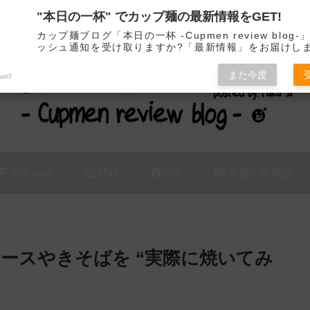
"本日の一杯" でカップ麺の最新情報をGET!
カップ麺の新商品をレビュー / アレンジするブログ
カップ麺ブログ「本日の一杯 -Cupmen review blog
ッシュ通知を受け取りますか?「最新情報」をお届けし
また今度
ush7
Site map
Mail
Info
今週の新商品
ースやきそばを “実際に焼いてみ