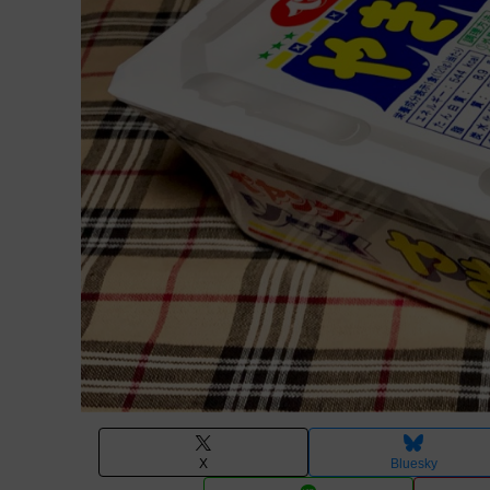
X
Bluesky