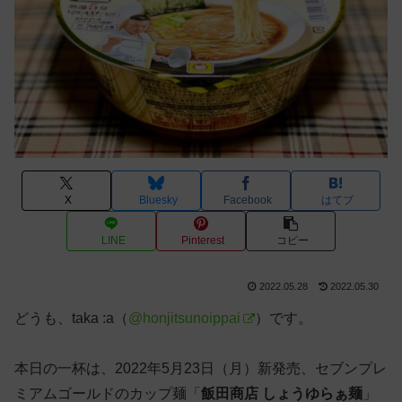
X
Bluesky
Facebook
はてブ
LINE
Pinterest
コピー
2022.05.28
2022.05.30
どうも、taka :a（
@honjitsunoippai
）です。
本日の一杯は、2022年5月23日（月）新発売、セブンプレ
ミアムゴールドのカップ麺「
飯田商店 しょうゆらぁ麺
」