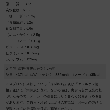
脂 質：13.8g
炭水化物：64.5g
（糖 質：61.3g）
（食物繊維：3.2g）
食塩相当量：6.6g
（めん・かやく：2.5g）
（スープ：4.1g）
ビタミンB1：0.31mg
ビタミンB2：0.45mg
カルシウム：129mg
参考値（調理直後に分別した値）
熱量：437kcal（めん・かやく：332kcal）（スープ：105kcal）
※当ブログに掲載している「原材料名」及び「アレルゲン情
報」並びに「栄養成分表示」などの値は、実食時点の現品に基
づいたもので、メーカーの都合により予告なく変更される場合
があります。ご購入・お召し上がりの前には、お手元の製品に
記載されている情報を必ずご確認ください。