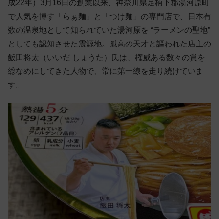
成22年）3月16日の創業以来、神奈川県足柄下郡湯河原町
で人気を博す「らぁ麺」と「つけ麺」の専門店で、日本有
数の温泉地として知られていた湯河原を “ラーメンの聖地”
としても認知させた震源地。孤高の天才と謳われた店主の
飯田将太（いいだ しょうた）氏は、権威ある数々の賞を
総なめにしてきた人物で、常に第一線を走り続けていま
す。