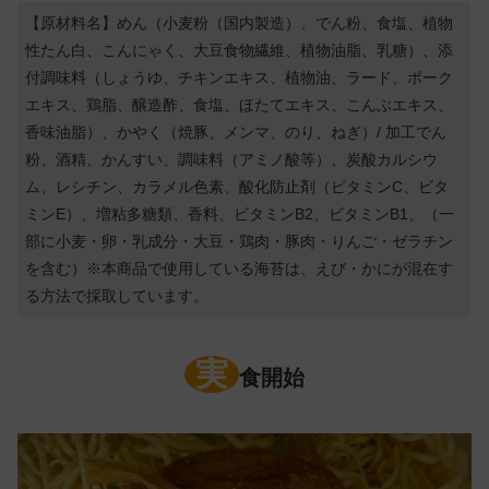
【原材料名】めん（小麦粉（国内製造）、でん粉、食塩、植物
性たん白、こんにゃく、大豆食物繊維、植物油脂、乳糖）、添
付調味料（しょうゆ、チキンエキス、植物油、ラード、ポーク
エキス、鶏脂、醸造酢、食塩、ほたてエキス、こんぶエキス、
香味油脂）、かやく（焼豚、メンマ、のり、ねぎ）/ 加工でん
粉、酒精、かんすい、調味料（アミノ酸等）、炭酸カルシウ
ム、レシチン、カラメル色素、酸化防止剤（ビタミンC、ビタ
ミンE）、増粘多糖類、香料、ビタミンB2、ビタミンB1、（一
部に小麦・卵・乳成分・大豆・鶏肉・豚肉・りんご・ゼラチン
を含む）※本商品で使用している海苔は、えび・かにが混在す
る方法で採取しています。
実
食開始