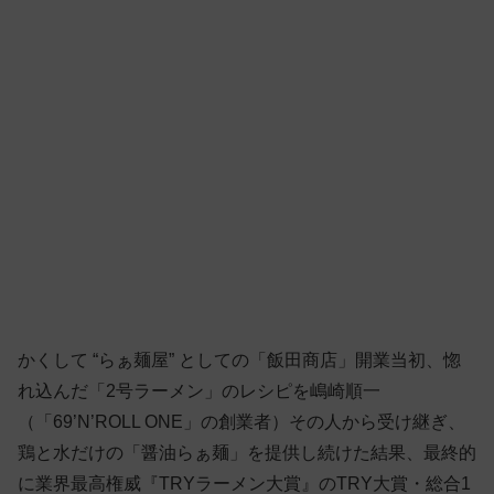
かくして “らぁ麺屋” としての「飯田商店」開業当初、惚
れ込んだ「2号ラーメン」のレシピを嶋崎順一
（「69’N’ROLL ONE」の創業者）その人から受け継ぎ、
鶏と水だけの「醤油らぁ麺」を提供し続けた結果、最終的
に業界最高権威『TRYラーメン大賞』のTRY大賞・総合1