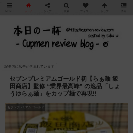
"
MENU
ホーム
シェア
検索
フォロー
トップ
情報
カップ麺の新商品をレビュー / アレンジするブログ
記事内に広告が含まれています
セブンプレミアムゴールド初【らぁ麺 飯
田商店】監修 “業界最高峰” の逸品「しょ
うゆらぁ麺」をカップ麺で再現!!
セブンプレミアム ゴールド