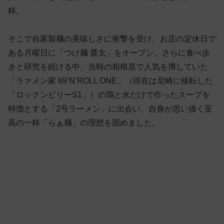
杯。
そこで自家製麺の美味しさに衝撃を受け、お店の定休日で
ある月曜日に「つけ麺 醤太」をオープン。さらに食べ歩
きと研究を続ける中、当時の相模原で人気を博していた
「ラァメン家 69’N’ROLL ONE」（現在は尼崎に移転した
「ロックンビリーS1」）の鶏と水だけで作ったスープを
特徴とする「2号ラーメン」に出会い、自身が思い描く至
高の一杯「らぁ麺」の理想を固めました。