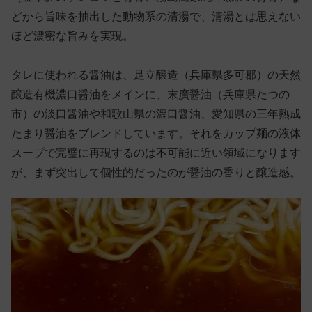
どから旨味を抽出した動物系の清湯で、清湯とは思えない
ほど濃密な旨みを実現。
タレに使われる醤油は、足立醸造（兵庫県多可郡）の天然
醸造有機濃口醤油をメインに、末廣醤油（兵庫県たつの
市）の淡口醤油や和歌山県の濃口醤油、愛知県の三年熟成
たまり醤油をブレンドしています。それをカップ麺の液体
スープで完璧に再現するのは不可能に近い領域になります
が、まず突出して個性的だったのが醤油の香りと醸造感。