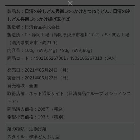
製品名：
日清の冷しどん兵衛 ぶっかけきつねうどん
/
日清の冷
しどん兵衛 ぶっかけ揚げ玉そば
製造者：日清食品株式会社
製造所：F・静岡工場（静岡県焼津市相川17-2）/ S・関西工場
（滋賀県栗東市下鈎21-1）
内容量：100g（めん74g）/ 93g（めん66g）
商品コード：4902105267301 / 4902105267318（JAN）
発売日：2021年05月24日（月）
実食日：2021年05月23日（日）
発売地域：全国
取得店舗：ネット通販サイト（日清食品グループ オンラインス
トア）
商品購入価格：208円（税込）
希望小売価格：193円（税別）
麺の種類：油揚げ麺
スタイル：標準どんぶり型