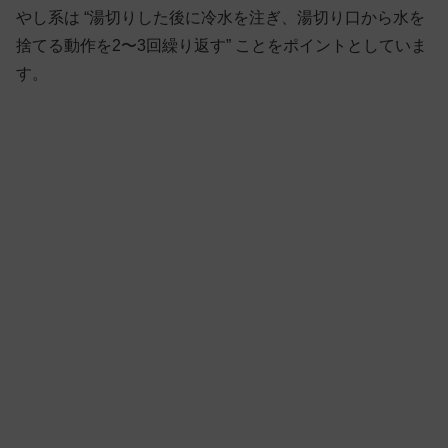
やし系は “湯切りした後に冷水を注ぎ、湯切り口から水を
捨てる動作を2〜3回繰り返す” ことをポイントとしていま
す。