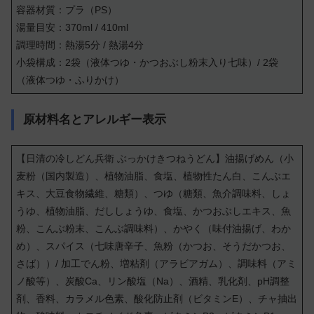
容器材質：プラ（PS）
湯量目安：370ml / 410ml
調理時間：熱湯5分 / 熱湯4分
小袋構成：2袋（液体つゆ・かつおぶし粉末入り七味）/ 2袋
（液体つゆ・ふりかけ）
原材料名とアレルギー表示
【日清の冷しどん兵衛 ぶっかけきつねうどん】油揚げめん（小
麦粉（国内製造）、植物油脂、食塩、植物性たん白、こんぶエ
キス、大豆食物繊維、糖類）、つゆ（糖類、魚介調味料、しょ
うゆ、植物油脂、だししょうゆ、食塩、かつおぶしエキス、魚
粉、こんぶ粉末、こんぶ調味料）、かやく（味付油揚げ、わか
め）、スパイス（七味唐辛子、魚粉（かつお、そうだかつお、
さば））/ 加工でん粉、増粘剤（アラビアガム）、調味料（アミ
ノ酸等）、炭酸Ca、リン酸塩（Na）、酒精、乳化剤、pH調整
剤、香料、カラメル色素、酸化防止剤（ビタミンE）、チャ抽出