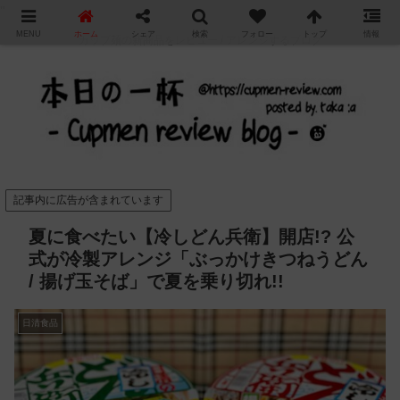
"
MENU
ホーム
シェア
検索
フォロー
トップ
情報
カップ麺の新商品をレビュー / アレンジするブログ
記事内に広告が含まれています
夏に食べたい【冷しどん兵衛】開店!? 公
式が冷製アレンジ「ぶっかけきつねうどん
/ 揚げ玉そば」で夏を乗り切れ!!
日清食品