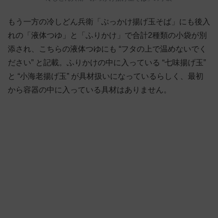
もう一方の冷しどん兵衛「ぶっかけ揚げ玉そば」にも後入
れの「液体つゆ」と「ふりかけ」で合計2種類の小袋が別
添され、こちらの液体つゆにも “フタの上で温めないでく
ださい” と記載。ふりかけの中に入っている “七味揚げ玉”
と “小海老揚げ玉” が具材扱いになっているらしく、最初
から容器の中に入っている具材はありません。