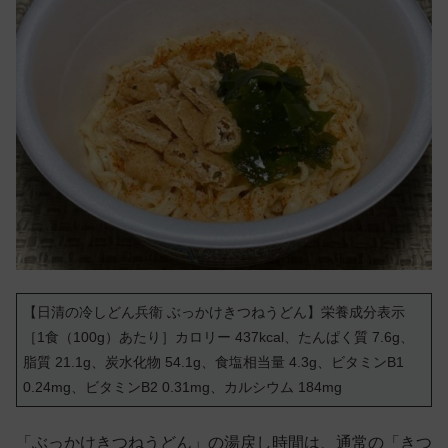
【日清の冷しどん兵衛 ぶっかけきつねうどん】栄養成分表示
［1食（100g）あたり］カロリー 437kcal、たんぱく質 7.6g、
脂質 21.1g、炭水化物 54.1g、食塩相当量 4.3g、ビタミンB1
0.24mg、ビタミンB2 0.31mg、カルシウム 184mg
「ぶっかけきつねうどん」の湯戻し時間は、通常の「きつ