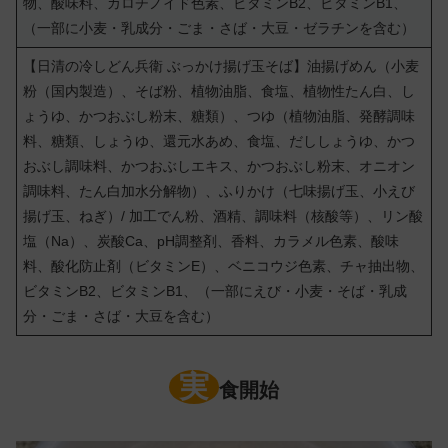
物、酸味料、カロチノイド色素、ビタミンB2、ビタミンB1、
（一部に小麦・乳成分・ごま・さば・大豆・ゼラチンを含む）
【日清の冷しどん兵衛 ぶっかけ揚げ玉そば】油揚げめん（小麦
粉（国内製造）、そば粉、植物油脂、食塩、植物性たん白、し
ょうゆ、かつおぶし粉末、糖類）、つゆ（植物油脂、発酵調味
料、糖類、しょうゆ、還元水あめ、食塩、だししょうゆ、かつ
おぶし調味料、かつおぶしエキス、かつおぶし粉末、オニオン
調味料、たん白加水分解物）、ふりかけ（七味揚げ玉、小えび
揚げ玉、ねぎ）/ 加工でん粉、酒精、調味料（核酸等）、リン酸
塩（Na）、炭酸Ca、pH調整剤、香料、カラメル色素、酸味
料、酸化防止剤（ビタミンE）、ベニコウジ色素、チャ抽出物、
ビタミンB2、ビタミンB1、（一部にえび・小麦・そば・乳成
分・ごま・さば・大豆を含む）
実
食開始