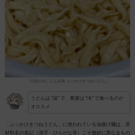
「日清の冷しどん兵衛 ぶっかけきつねうどん」
うどんは “温” で、蕎麦は “冷” で食べるのが
オススメ
「ぶっかけきつねうどん」に使われている油揚げ麺は、原
材料名の表記（漢字・ひらがな等）こそ微妙に異なるもの