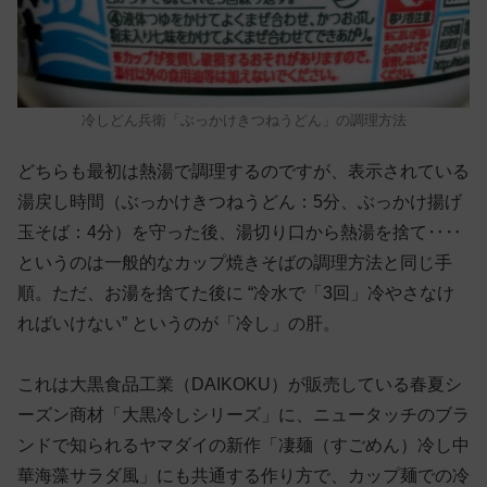
冷しどん兵衛「ぶっかけきつねうどん」の調理方法
どちらも最初は熱湯で調理するのですが、表示されている
湯戻し時間（ぶっかけきつねうどん：5分、ぶっかけ揚げ
玉そば：4分）を守った後、湯切り口から熱湯を捨て‥‥
というのは一般的なカップ焼きそばの調理方法と同じ手
順。ただ、お湯を捨てた後に “冷水で「3回」冷やさなけ
ればいけない” というのが「冷し」の肝。
これは大黒食品工業（DAIKOKU）が販売している​春夏シ
ーズン商材「大黒冷しシリーズ」に、ニュータッチのブラ
ンドで知られるヤマダイの新作「凄麺（すごめん）冷し中
華海藻サラダ風」にも共通する作り方で、カップ麺での冷