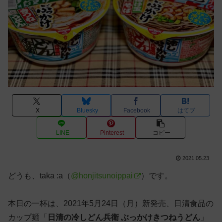
X
Bluesky
Facebook
はてブ
LINE
Pinterest
コピー
2021.05.23
どうも、taka :a（
@honjitsunoippai
）です。
本日の一杯は、2021年5月24日（月）新発売、日清食品の
カップ麺「
日清の冷しどん兵衛 ぶっかけきつねうどん
」