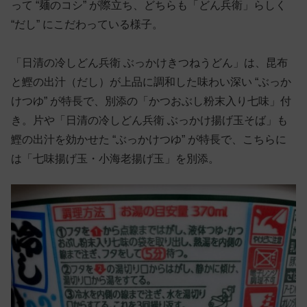
って “麺のコシ” が際立ち、どちらも「どん兵衛」らしく
“だし” にこだわっている様子。
「日清の冷しどん兵衛 ぶっかけきつねうどん」は、昆布
と鰹の出汁（だし）が上品に調和した味わい深い “ぶっか
けつゆ” が特長で、別添の「かつおぶし粉末入り七味」付
き。片や「日清の冷しどん兵衛 ぶっかけ揚げ玉そば」も
鰹の出汁を効かせた “ぶっかけつゆ” が特長で、こちらに
は「七味揚げ玉・小海老揚げ玉」を別添。